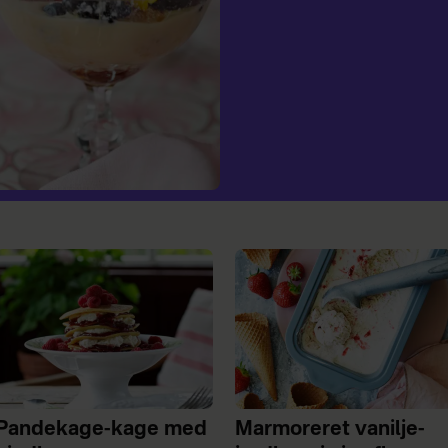
Pandekage-kage med
Marmoreret vanilje-