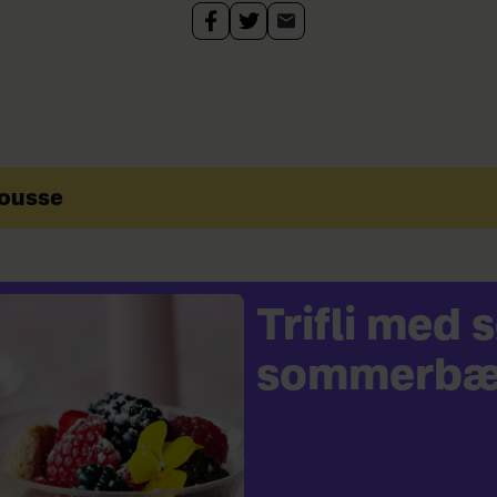
mousse
Trifli med
sommerbæ