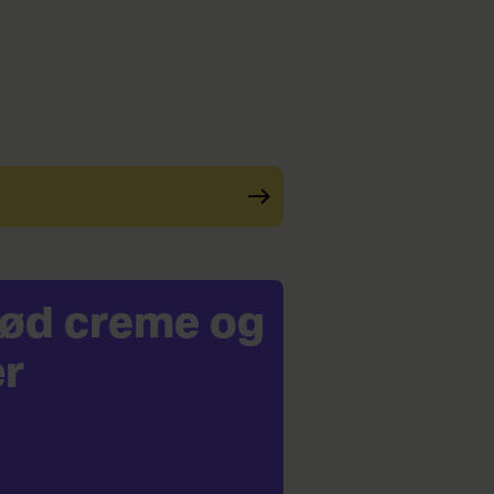
 sød creme og
r