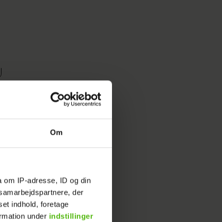
Om
ken, og
rn. Dup
a om IP-adresse, ID og din
 gyldne
s samarbejdspartnere, der
d salt
set indhold, foretage
ulle.
ormation under
indstillinger