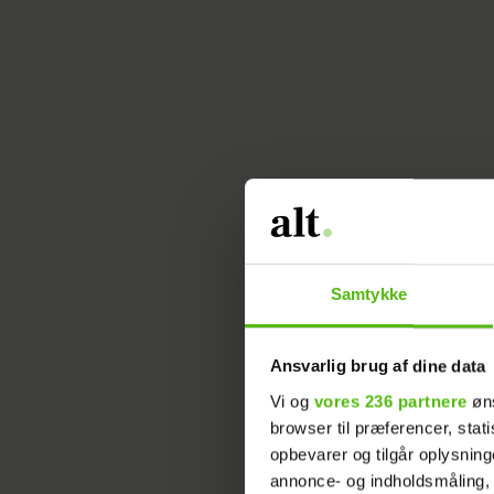
Sådan 
Gå
Samtykke
po
læ
Ansvarlig brug af dine data
Sk
Vi og
vores 236 partnere
øns
te
browser til præferencer, stat
og
opbevarer og tilgår oplysning
og
annonce- og indholdsmåling,