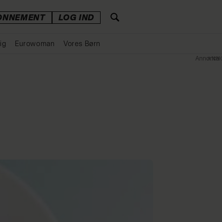
ONNEMENT
LOG IND
ig
Eurowoman
Vores Børn
Annonce