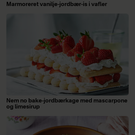
Marmoreret vanilje-jordbær-is i vafler
Nem no bake-jordbærkage med mascarpone
og limesirup