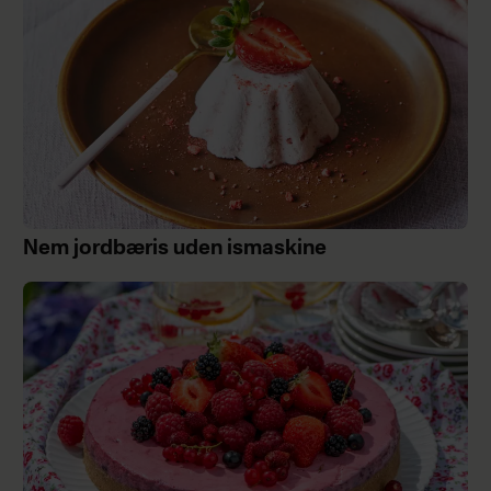
Nem jordbæris uden ismaskine