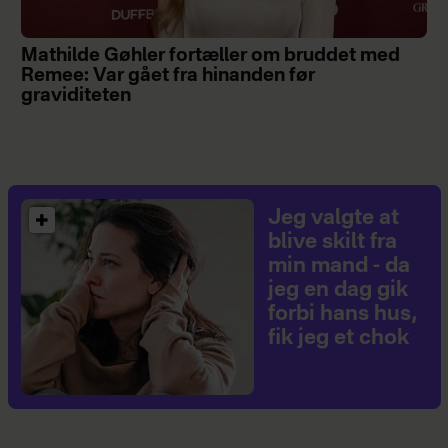
Mathilde Gøhler fortæller om bruddet med
Remee: Var gået fra hinanden før
graviditeten
Jeg valgte at
blive skilt fra
min mand - da
jeg en dag gik
forbi hans hus,
fik jeg et chok