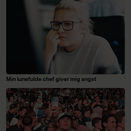
Min lunefulde chef giver mig angst