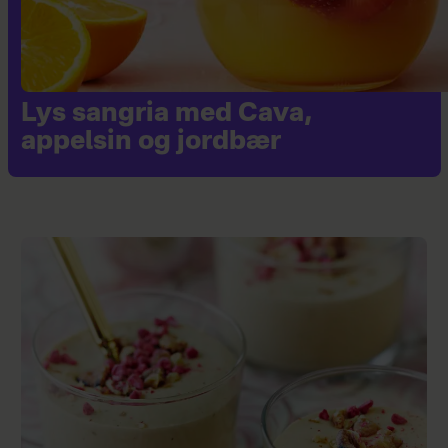
Lys sangria med Cava,
appelsin og jordbær