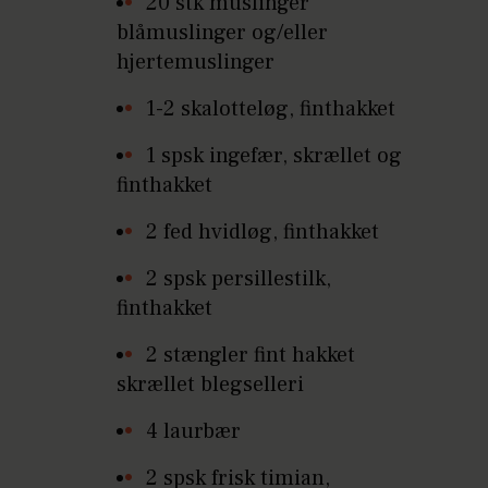
20 stk muslinger
blåmuslinger og/eller
hjertemuslinger
1-2 skalotteløg, finthakket
1 spsk ingefær, skrællet og
finthakket
2 fed hvidløg, finthakket
2 spsk persillestilk,
finthakket
2 stængler fint hakket
skrællet blegselleri
4 laurbær
2 spsk frisk timian,