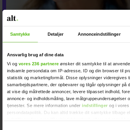
Jeg vil aldrig tilgive min
eksmand for det, han
Samtykke
Detaljer
Annonceindstillinger
gjorde, efter jeg forlod ham
Ansvarlig brug af dine data
Vi og
vores 236 partnere
ønsker dit samtykke til at anvend
indsamle persondata om IP-adresse, ID og din browser til pr
statistik og marketingformål. Disse oplysninger videregives t
Hækl selv de
samarbejdspartnere, der opbevarer og tilgår oplysninger på d
12 stjernetegn
at vise dig målrettede annoncer, levere tilpasset indhold, for
annonce- og indholdsmåling, lave målgruppeundersøgelser o
tjenester. Se mere information under
indstillinger
og i vores
persondatapolitik. Du kan altid trække dit samtykke tilbage e
indstillinger fra vores "Cookiedeklaration", eller ved at trykk
trigger" ikonet.
Samtykkevalg