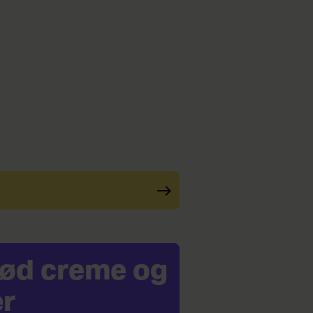
 sød creme og
r