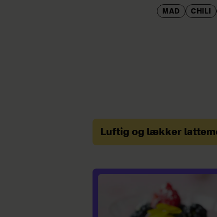
MAD
CHILI
Luftig og lækker latte