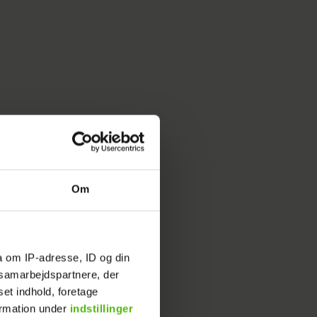
Om
a om IP-adresse, ID og din
s samarbejdspartnere, der
set indhold, foretage
ormation under
indstillinger