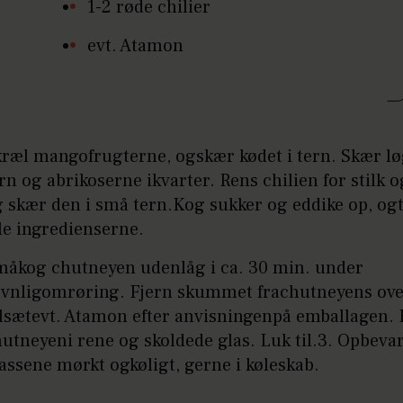
1-2 røde chilier
evt. Atamon
ræl mangofrugterne, ogskær kødet i tern. Skær løg
rn og abrikoserne ikvarter. Rens chilien for stilk 
 skær den i små tern.Kog sukker og eddike op, ogt
le ingredienserne.
måkog chutneyen udenlåg i ca. 30 min. under
ævnligomrøring. Fjern skummet frachutneyens ove
ilsætevt. Atamon efter anvisningenpå emballagen.
utneyeni rene og skoldede glas. Luk til.3. Opbeva
assene mørkt ogkøligt, gerne i køleskab.