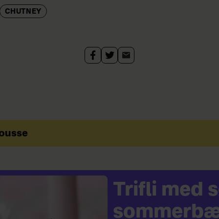
CHUTNEY
mousse
Trifli med
sommerbæ