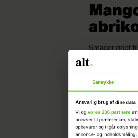
Mango
abriko
Smager godt til
Af: Bente Nissen Lundsgaard
Foto: Jes Buusmann
Opskrift
Samtykke
Hendes Verden
28. Mar 2014 - 14:01
Ansvarlig brug af dine data
Vi og
vores 236 partnere
øns
browser til præferencer, stat
opbevarer og tilgår oplysning
2 glas
annonce- og indholdsmåling,