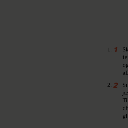
Sk
te
og
al
S
j
T
ch
gl