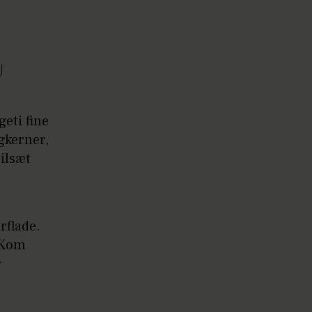
eti fine
ogkerner,
ilsæt
rflade.
 Kom
r