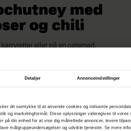
chutney med
ser og chili
 karryretter eller på en ostemad.
Detaljer
Annonceindstillinger
ker dit samtykke til at anvende cookies og indsamle persondat
istik og marketingformål. Disse oplysninger videregives til vore
er på din enhed for at vise dig målrettede annoncer, levere tilpas
 lave målgruppeundersøgelser og udvikle tjenester. Se mere inf