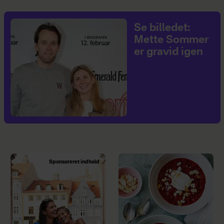
Se billedet:
Mette Sommer
er gravid igen
Sponsoreret indhold