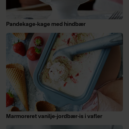
Pandekage-kage med hindbær
Marmoreret vanilje-jordbær-is i vafler