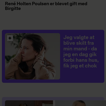
René Holten Poulsen er blevet gift med
Birgitte
Jeg valgte at
blive skilt fra
min mand - da
jeg en dag gik
forbi hans hus,
fik jeg et chok