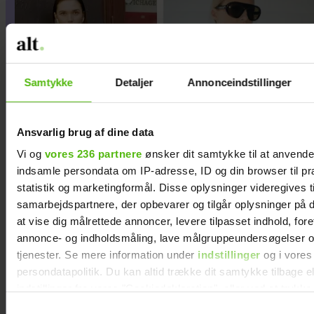
Samtykke
Detaljer
Annonceindstillinger
Ansvarlig brug af dine data
Vi og
vores 236 partnere
ønsker dit samtykke til at anvend
indsamle persondata om IP-adresse, ID og din browser til pr
statistik og marketingformål. Disse oplysninger videregives t
samarbejdspartnere, der opbevarer og tilgår oplysninger på d
at vise dig målrettede annoncer, levere tilpasset indhold, for
Guldknap-prisen 2026: Her
annonce- og indholdsmåling, lave målgruppeundersøgelser o
tjenester. Se mere information under
indstillinger
og i vores
kan du stemme på din
persondatapolitik. Du kan altid trække dit samtykke tilbage e
favorit
indstillinger fra vores "Cookiedeklaration", eller ved at trykk
trigger" ikonet.
Samtykkevalg