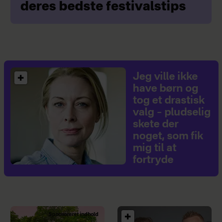
deres bedste festivalstips
Jeg ville ikke
have børn og
tog et drastisk
valg – pludselig
skete der
noget, som fik
mig til at
fortryde
Sponsoreret indhold