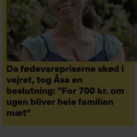
Da fødevarepriserne skød i
vejret, tog Åsa en
beslutning: ”For 700 kr. om
ugen bliver hele familien
mæt”