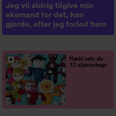
Jeg vil aldrig tilgive min
eksmand for det, han
gjorde, efter jeg forlod ham
Hækl selv de
12 stjernetegn