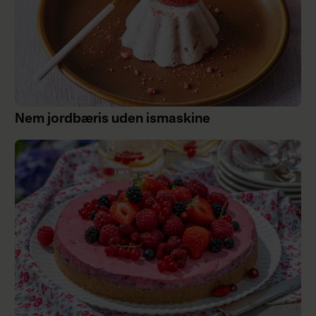
Nem jordbæris uden ismaskine