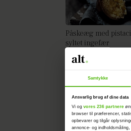
Påskeæg med pistaci
syltet ingefær
Samtykke
Ansvarlig brug af dine data
Vi og
vores 236 partnere
øns
browser til præferencer, stat
opbevarer og tilgår oplysning
annonce- og indholdsmåling,