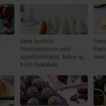
d
Skøn konfekt:
Farm
Marcipantræer med
Fast
appelsinblomst, kokos og
marc
hvid chokolade