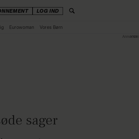
ONNEMENT
LOG IND
ig
Eurowoman
Vores Børn
Annonce
søde sager