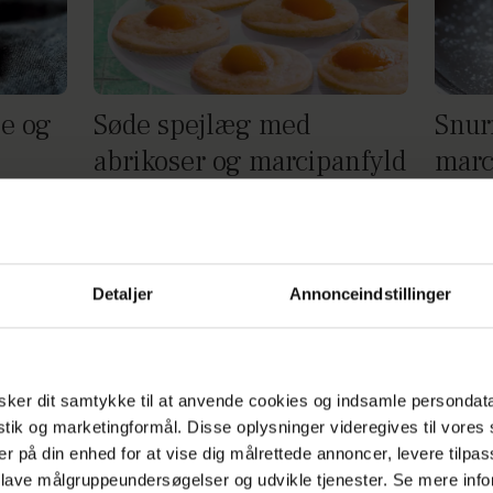
e og
Søde spejlæg med
Snur
abrikoser og marcipanfyld
marc
Annonce
Detaljer
Annonceindstillinger
ker dit samtykke til at anvende cookies og indsamle persondat
istik og marketingformål. Disse oplysninger videregives til vore
er på din enhed for at vise dig målrettede annoncer, levere tilpas
 lave målgruppeundersøgelser og udvikle tjenester. Se mere inf