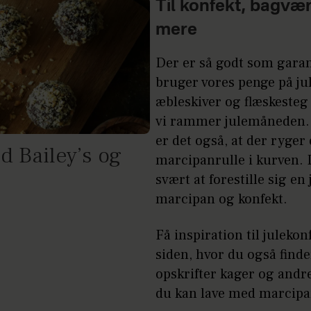
Til konfekt, bagvæ
mere
Der er så godt som garanti
bruger vores penge på ju
æbleskiver og flæskesteg 
vi rammer julemåneden. 
er det også, at der ryger
d Bailey’s og
marcipanrulle i kurven. 
svært at forestille sig en
marcipan og konfekt.
Få inspiration til juleko
siden, hvor du også finde
opskrifter kager og andr
du kan lave med marcipa