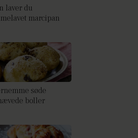
n laver du
melavet marcipan
ernemme søde
hævede boller