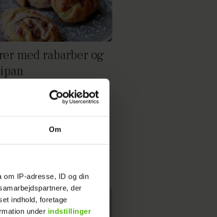
rer med rabarber og
ipan
Om
a om IP-adresse, ID og din
s samarbejdspartnere, der
set indhold, foretage
ormation under
indstillinger