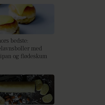
ors bedste:
elavnsboller med
ipan og flødeskum