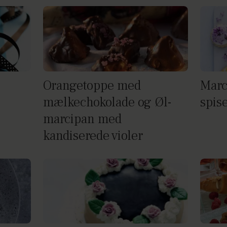
Orangetoppe med
Marc
mælkechokolade og Øl-
spis
marcipan med
kandiserede violer