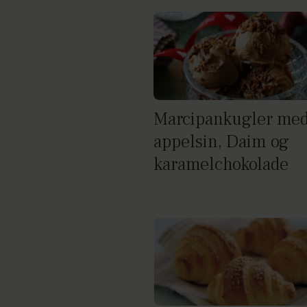
Marcipankugler me
appelsin, Daim og
karamelchokolade