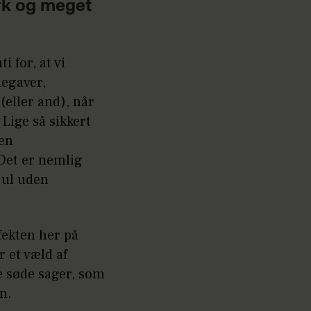
rk og meget
 for, at vi
legaver,
(eller and), når
Lige så sikkert
 en
Det er nemlig
 jul uden
nfekten her på
r et væld af
e søde sager, som
n.