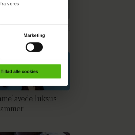
 fra vores
 og limetrekanter med
Marketing
ipan
ournalistisk indhold til dig.
emmeside. Vi indsamler data
er samt til brug for
ktioner i forbindelse med
Tillad alle cookies
e mere om vores brug af
 både
melavede luksus
tammer