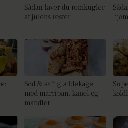
:
Sådan laver du romkugler
Såda
af julens rester
hjem
ge:
Sød & saftig æblekage
Sup
med marcipan, kanel og
kold
mandler