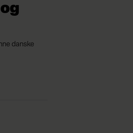
 og
ønne danske