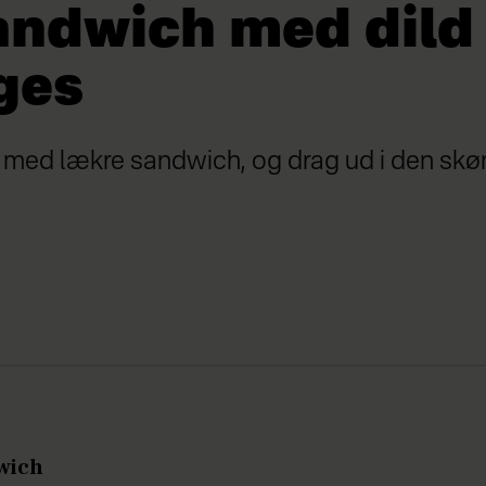
andwich med dild
ges
 med lækre sandwich, og drag ud i den sk
wich