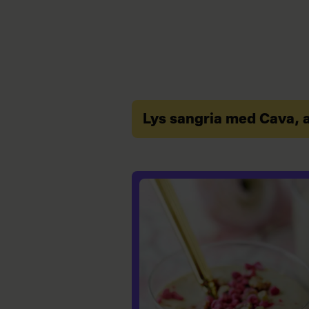
Lys sangria med Cava, 