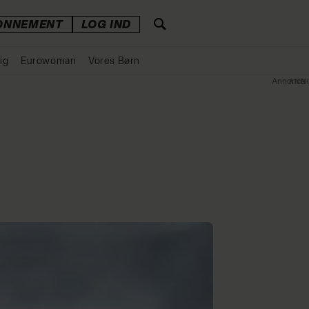
ONNEMENT
LOG IND
ig
Eurowoman
Vores Børn
Annonce