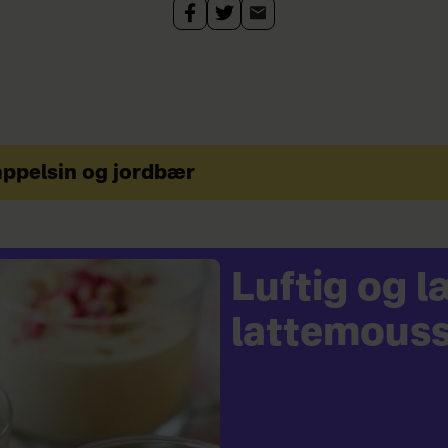
appelsin og jordbær
Luftig og 
lattemous