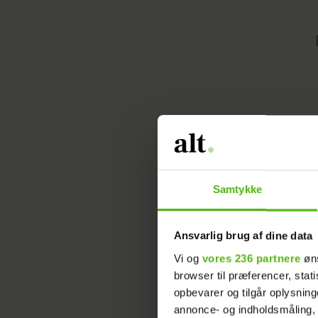
Samtykke
Ansvarlig brug af dine data
Vi og
vores 236 partnere
øns
browser til præferencer, stat
opbevarer og tilgår oplysning
annonce- og indholdsmåling,