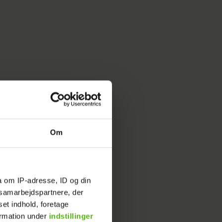
Om
a om IP-adresse, ID og din
s samarbejdspartnere, der
set indhold, foretage
ormation under
indstillinger