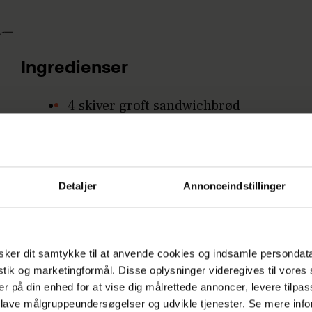
Ingredienser
4 skiver groft sandwichbrød
2 spsk. mayonnaise
2 spsk. dild
Detaljer
Annonceindstillinger
10 kogte og afkølede grønne
asparges
150 g afdryppede rejer
ker dit samtykke til at anvende cookies og indsamle persondat
istik og marketingformål. Disse oplysninger videregives til vore
citronsaft
er på din enhed for at vise dig målrettede annoncer, levere tilpas
salt og peber
 lave målgruppeundersøgelser og udvikle tjenester. Se mere inf