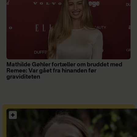
Mathilde Gøhler fortæller om bruddet med
Remee: Var gået fra hinanden før
graviditeten