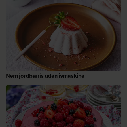
Nem jordbæris uden ismaskine