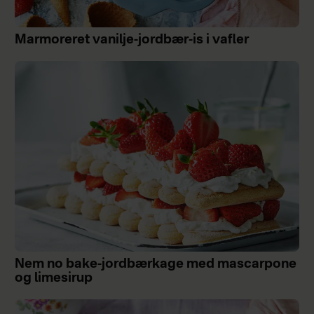
Marmoreret vanilje-jordbær-is i vafler
Nem no bake-jordbærkage med mascarpone
og limesirup