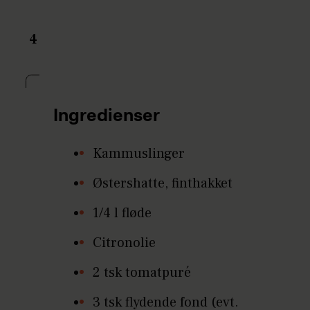
4
Ingredienser
Kammuslinger
Østershatte, finthakket
1/4 l fløde
Citronolie
2 tsk tomatpuré
3 tsk flydende fond (evt.