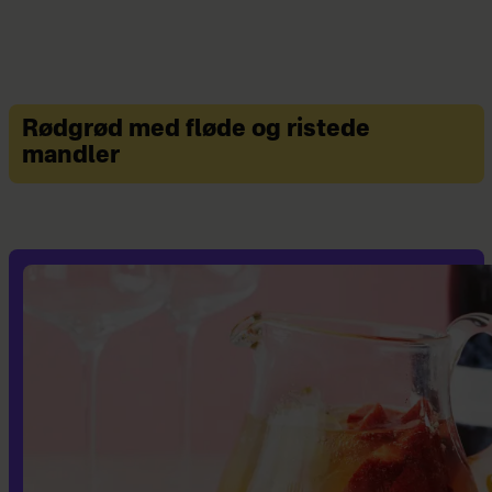
Rødgrød med fløde og ristede
mandler