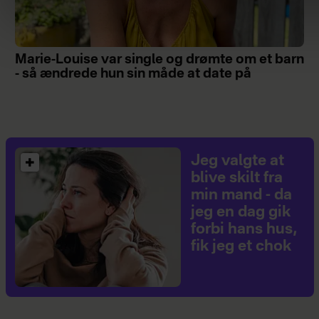
Marie-Louise var single og drømte om et barn
- så ændrede hun sin måde at date på
Jeg valgte at
blive skilt fra
min mand - da
jeg en dag gik
forbi hans hus,
fik jeg et chok