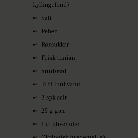
kyllingefond)
Salt
Peber
Rørsukker
Frisk timian.
Snobrød
6 dl lunt vand
3 spk salt
25 g gær
1 dl olivenolie
Økologisk hvedemel, så