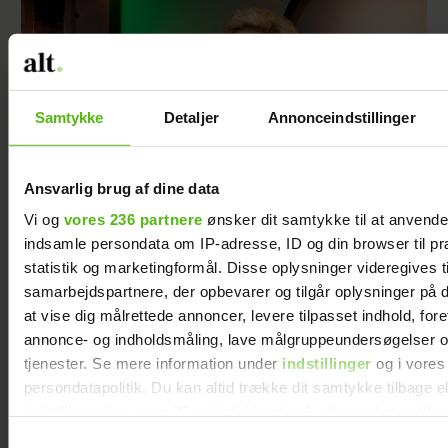
Samtykke
Detaljer
Annonceindstillinger
Ansvarlig brug af dine data
Vi og
vores 236 partnere
ønsker dit samtykke til at anvend
indsamle persondata om IP-adresse, ID og din browser til pr
statistik og marketingformål. Disse oplysninger videregives t
Tine Gøtzsche om "Danmarks dummeste":
samarbejdspartnere, der opbevarer og tilgår oplysninger på d
Jeg turde ikke selv
at vise dig målrettede annoncer, levere tilpasset indhold, for
annonce- og indholdsmåling, lave målgruppeundersøgelser o
tjenester. Se mere information under
indstillinger
og i vores
persondatapolitik. Du kan altid trække dit samtykke tilbage e
indstillinger fra vores "Cookiedeklaration", eller ved at trykk
trigger" ikonet.
Samtykkevalg