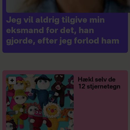
Jeg vil aldrig tilgive min
eksmand for det, han
gjorde, efter jeg forlod ham
Hækl selv de
12 stjernetegn