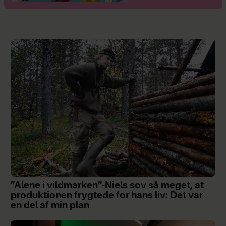
”Alene i vildmarken”-Niels sov så meget, at
produktionen frygtede for hans liv: Det var
en del af min plan