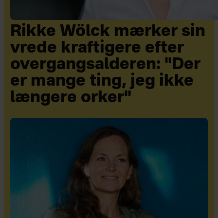
Rikke Wölck mærker sin
vrede kraftigere efter
overgangsalderen: "Der
er mange ting, jeg ikke
længere orker"