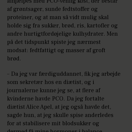
afhjælpes med PCO-venlig kost, der består
af grøntsager, sunde fedtstoffer og
proteiner, og at man så vidt mulig skal
holde sig fra sukker, brød, ris, kartofler og
andre hurtigtfordøjelige kulhydrater. Men
på det tidspunkt spiste jeg nærmest
modsat: fedtfattigt og masser af groft
brød.
– Da jeg var færdiguddannet, fik jeg arbejde
som sekretær hos en diætist, og i
journalerne kunne jeg se, at flere af
kvinderne havde PCO. Da jeg fortalte
diætist Alice Apel, at jeg også havde det,
sagde hun, at jeg skulle spise anderledes
for at stabilisere mit blodsukker og
dermed få mine hormoner i balance.