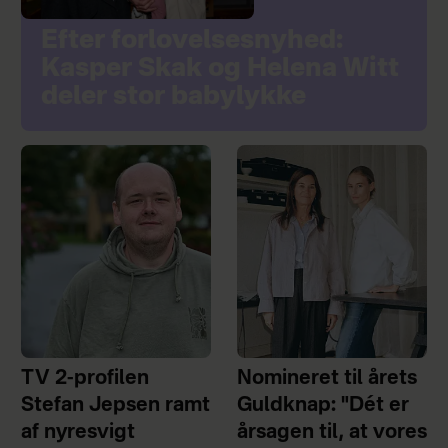
Efter forlovelsesnyhed:
Kasper Skak og Helena Witt
deler stor babylykke
TV 2-profilen
Nomineret til årets
Stefan Jepsen ramt
Guldknap: "Dét er
af nyresvigt
årsagen til, at vores