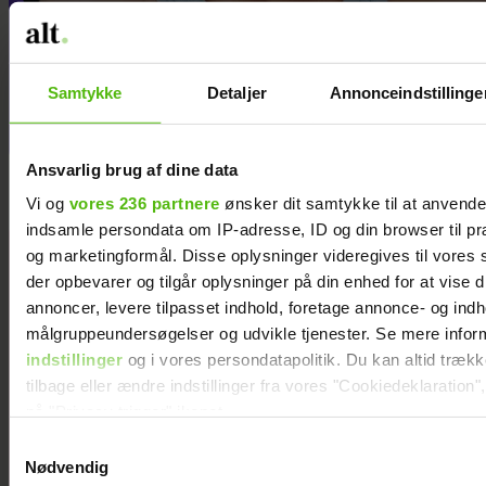
Mette Helena Rasmussen har
fået en hobby, hun aldrig
havde forestillet sig, hun ville
Samtykke
Detaljer
Annonceindstillinge
få
Ansvarlig brug af dine data
Vi og
vores 236 partnere
ønsker dit samtykke til at anvend
indsamle persondata om IP-adresse, ID og din browser til præ
og marketingformål. Disse oplysninger videregives til vores
der opbevarer og tilgår oplysninger på din enhed for at vise d
annoncer, levere tilpasset indhold, foretage annonce- og ind
målgruppeundersøgelser og udvikle tjenester. Se mere infor
indstillinger
og i vores persondatapolitik. Du kan altid træk
tilbage eller ændre indstillinger fra vores "Cookiedeklaration",
på "Privacy trigger" ikonet.
Samtykkevalg
Dine valg anvendes på hele websitet.
Nødvendig