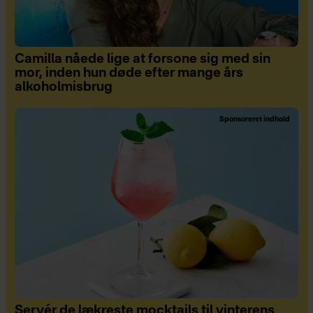
Camilla nåede lige at forsone sig med sin
mor, inden hun døde efter mange års
alkoholmisbrug
Sponsoreret indhold
Servér de lækreste mocktails til vinterens