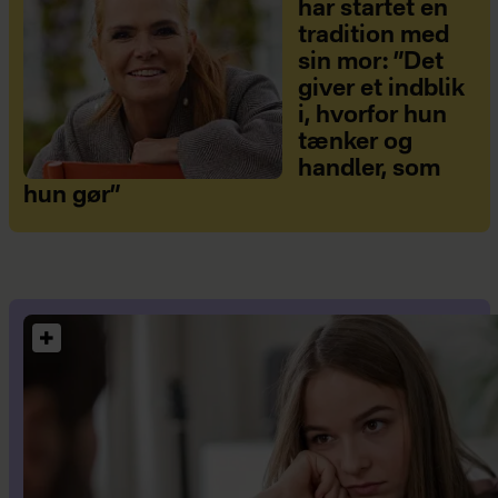
har startet en
tradition med
sin mor: ”Det
giver et indblik
i, hvorfor hun
tænker og
handler, som
hun gør”