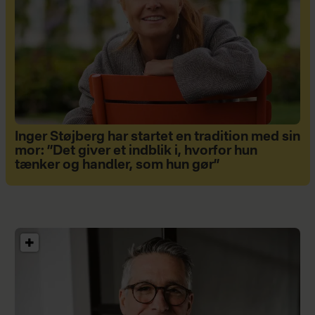
Inger Støjberg har startet en tradition med sin
mor: ”Det giver et indblik i, hvorfor hun
tænker og handler, som hun gør”