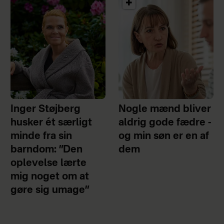
Inger Støjberg
Nogle mænd bliver
husker ét særligt
aldrig gode fædre -
minde fra sin
og min søn er en af
barndom: ”Den
dem
oplevelse lærte
mig noget om at
gøre sig umage”