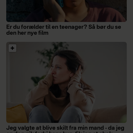
Er du forælder til en teenager? Så bør du se
den her nye film
Jeg valgte at blive skilt fra min mand - da jeg