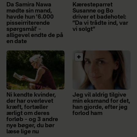
Da Samira Nawa
Kæresteparret
mødte sin mand,
Susanne og Bo
havde hun ’6.000
driver et badehotel:
pisseirriterende
”Da vi trådte ind, var
spørgsmål’ –
vi solgt”
alligevel endte de på
en date
Ni kendte kvinder,
Jeg vil aldrig tilgive
der har overlevet
min eksmand for det,
kræft, fortæller
han gjorde, efter jeg
ærligt om deres
forlod ham
forløb – og 3 andre
nye bøger, du bør
læse lige nu