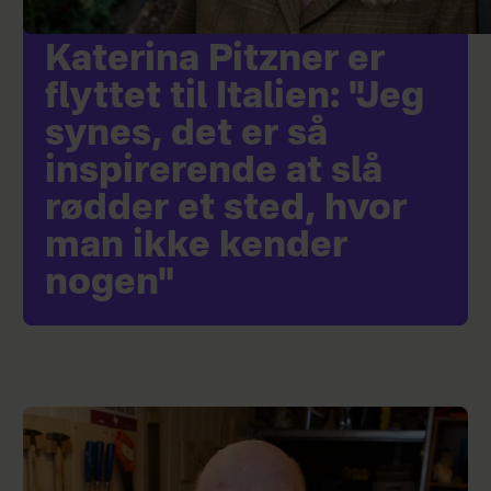
Katerina Pitzner er
flyttet til Italien: "Jeg
synes, det er så
inspirerende at slå
rødder et sted, hvor
man ikke kender
nogen"