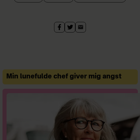
analyser formidler hun den nyeste
viden om danskernes privatøkonomi
og forbrug.
Min lunefulde chef giver mig angst