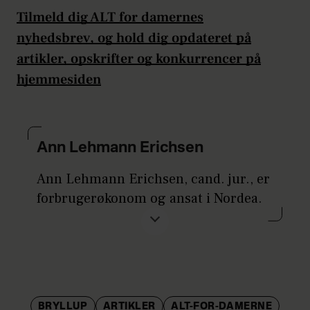
Tilmeld dig ALT for damernes
nyhedsbrev, og hold dig opdateret på
artikler, opskrifter og konkurrencer på
hjemmesiden
Ann Lehmann Erichsen
Ann Lehmann Erichsen, cand. jur., er
forbrugerøkonom og ansat i Nordea.
Hun vil jævnligt levere klummer om
penge og privatøkonomi til
ALTfordamerne.dk.
Hendes fokusområde er
privatøkonomi. Via undersøgelser og
BRYLLUP
ARTIKLER
ALT-FOR-DAMERNE