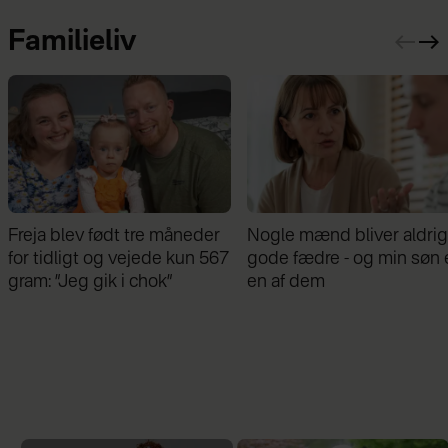
Familieliv
åneder
Nogle mænd bliver aldrig
Samira Nawa: ”Det
kun 567
gode fædre - og min søn er
fantastisk at have
en af dem
familie, men jeg e
moderskabet”