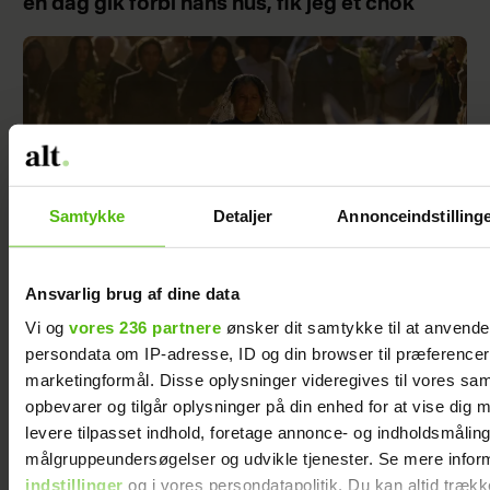
en dag gik forbi hans hus, fik jeg et chok
Samtykke
Detaljer
Annonceindstilling
Ansvarlig brug af dine data
Vi og
vores 236 partnere
ønsker dit samtykke til at anvend
Vi var skeptiske før den 1. sæson, men blev
persondata om IP-adresse, ID og din browser til præferencer, 
helt tryllebundet – nu kommer sæson 2
marketingformål. Disse oplysninger videregives til vores sa
opbevarer og tilgår oplysninger på din enhed for at vise dig 
levere tilpasset indhold, foretage annonce- og indholdsmåling
målgruppeundersøgelser og udvikle tjenester. Se mere infor
indstillinger
og i vores persondatapolitik. Du kan altid trækk