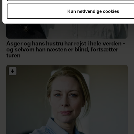
Kun nødvendige cookies
Asger og hans hustru har rejst i hele verden –
og selvom han næsten er blind, fortsætter
turen