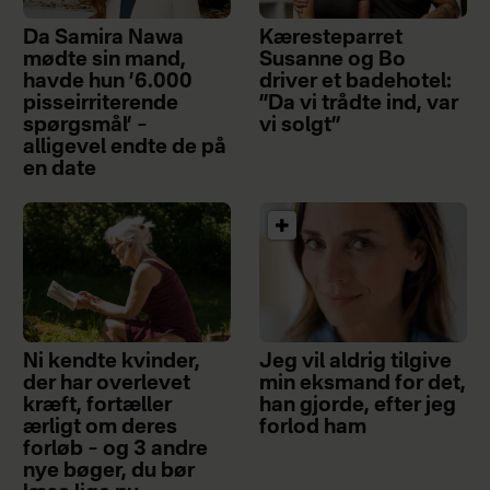
Da Samira Nawa
Kæresteparret
mødte sin mand,
Susanne og Bo
havde hun ’6.000
driver et badehotel:
pisseirriterende
”Da vi trådte ind, var
spørgsmål’ –
vi solgt”
alligevel endte de på
en date
Ni kendte kvinder,
Jeg vil aldrig tilgive
der har overlevet
min eksmand for det,
kræft, fortæller
han gjorde, efter jeg
ærligt om deres
forlod ham
forløb – og 3 andre
nye bøger, du bør