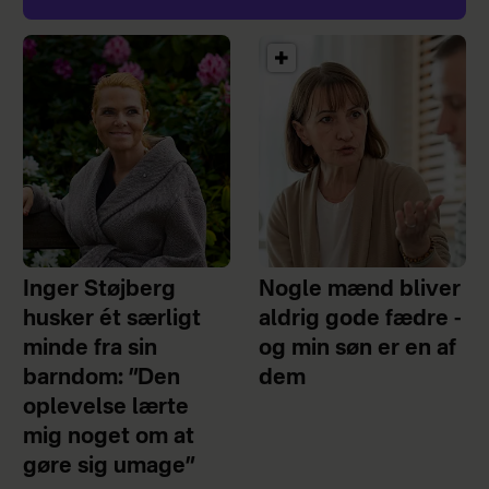
Inger Støjberg
Nogle mænd bliver
husker ét særligt
aldrig gode fædre -
minde fra sin
og min søn er en af
barndom: ”Den
dem
oplevelse lærte
mig noget om at
gøre sig umage”