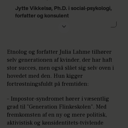
Jytte Vikkelsø, Ph.D. i social-psykologi,
forfatter og konsulent
”Arbejd med din indre kritiker.
Hvornår kører anklagen i ring som et
ekkokammer, og hvornår er det en
konkret ting, der generer dig? Spørg
Etnolog og forfatter Julia Lahme tilhører
dig selv om det specifikke. Er det her
selv generationen af kvinder, der har haft
en kritik, jeg kan vokse af, eller er det
stor succes, men også slået sig selv oven i
bare generelt og noget vrøvl? Er der
hovedet med den. Hun kigger
en indsigt, som jeg kan arbejde med
fortrøstningsfuldt på fremtiden:
og udvikle? Hvis ja, så bliver
– Impostor-syndromet hører i væsentlig
selvkritikken en gave. Lærer du at
grad til ”Generation Flinkeskolen”. Med
skelne, har du en styrke i, at du kan
fremkomsten af en ny og mere politisk,
høre din rationelle, sagligt funderede
aktivistisk og kønsidentitets-tvivlende
kritik, og sortere den negative,