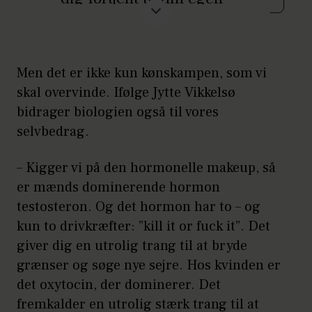
succes, og du tvivler på dine
kvalifikationer.
Du frygter, at en kollega eller
Men det er ikke kun kønskampen, som vi
skal overvinde. Ifølge Jytte Vikkelsø
chef vil opdage, at du ikke er
bidrager biologien også til vores
så dygtig, som alle tror, og at
selvbedrag.
du bliver ”afsløret” lige om
lidt.
– Kigger vi på den hormonelle makeup, så
er mænds dominerende hormon
Du vil ikke sige ja til et nyt job
testosteron. Og det hormon har to – og
eller en forfremmelse, hvis
kun to drivkræfter: ”kill it or fuck it”. Det
ikke du kan opfylde samtlige
giver dig en utrolig trang til at bryde
krav i jobbe- skrivelsen – og
grænser og søge nye sejre. Hos kvinden er
det oxytocin, der dominerer. Det
mere til.
fremkalder en utrolig stærk trang til at