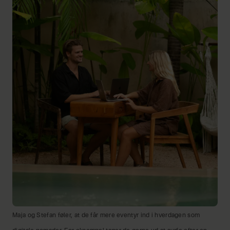
Maja og Stefan føler, at de får mere eventyr ind i hverdagen som