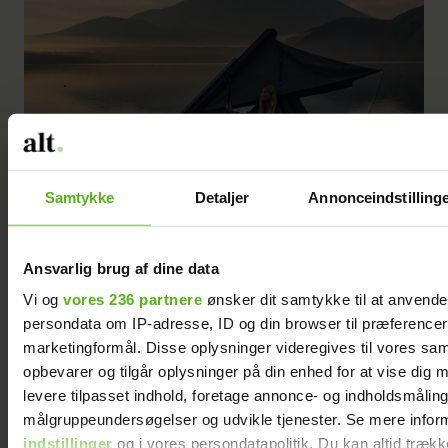
Samtykke
Detaljer
Annonceindstilling
Ansvarlig brug af dine data
Vi og
vores 236 partnere
ønsker dit samtykke til at anvend
persondata om IP-adresse, ID og din browser til præferencer, 
marketingformål. Disse oplysninger videregives til vores sa
Sidste år besøgte parret endelig Japan, som de har drømt om længe.
opbevarer og tilgår oplysninger på din enhed for at vise dig 
levere tilpasset indhold, foretage annonce- og indholdsmåling
Her ses solopgang ved Mount Fuji.
Foto: Maja Grønholdt
målgruppeundersøgelser og udvikle tjenester. Se mere infor
indstillinger
og i vores persondatapolitik. Du kan altid trækk