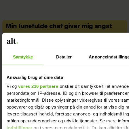
Rehkas alder ved ankomsten
til Danmark var usikker, og
Min lunefulde chef giver mig angst
derfor har hun i dag samme
alder som sin søster.
Maria Ifversen, 48, storesøster
Samtykke
Detaljer
Annonceindstilling
Selvstændig sundhedscoach
Ansvarlig brug af dine data
og kostvejleder samt tidl.
Vi og
vores 236 partnere
ønsker dit samtykke til at anvend
parasvømmer på det danske
persondata om IP-adresse, ID og din browser til præferencer, 
landshold.
marketingformål. Disse oplysninger videregives til vores sa
opbevarer og tilgår oplysninger på din enhed for at vise dig 
Født i Bangladesh og
levere tilpasset indhold, foretage annonce- og indholdsmåling
adopteret til Danmark i juni
målgruppeundersøgelser og udvikle tjenester. Se mere infor
indstillinger
og i vores persondatapolitik. Du kan altid trækk