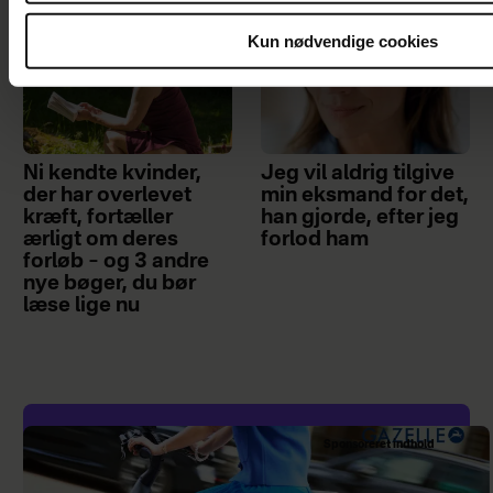
Kun nødvendige cookies
Ni kendte kvinder,
Jeg vil aldrig tilgive
der har overlevet
min eksmand for det,
kræft, fortæller
han gjorde, efter jeg
ærligt om deres
forlod ham
forløb – og 3 andre
nye bøger, du bør
læse lige nu
Sponsoreret indhold