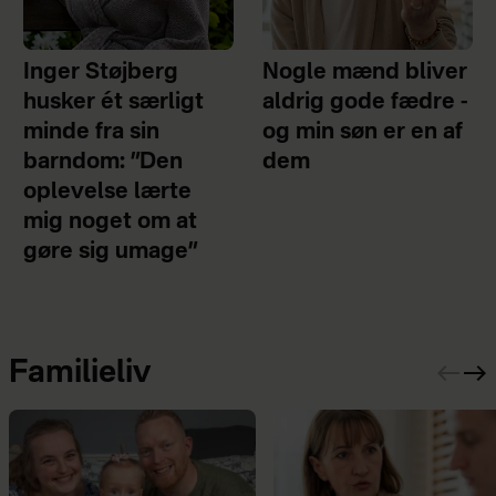
Inger Støjberg
Nogle mænd bliver
husker ét særligt
aldrig gode fædre -
minde fra sin
og min søn er en af
barndom: ”Den
dem
oplevelse lærte
mig noget om at
gøre sig umage”
Familieliv