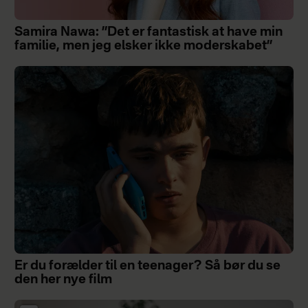
Samira Nawa: ”Det er fantastisk at have min
familie, men jeg elsker ikke moderskabet”
Er du forælder til en teenager? Så bør du se
den her nye film