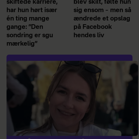
skiftede karriere,
blev skilt, følte hun
har hun hørt især
sig ensom – men så
én ting mange
ændrede et opslag
gange: ”Den
på Facebook
sondring er sgu
hendes liv
mærkelig”