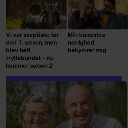
Vi var skeptiske før
Min kærestes
den 1. sæson, men
nærighed
blev helt
bekymrer mig
tryllebundet – nu
kommer sæson 2