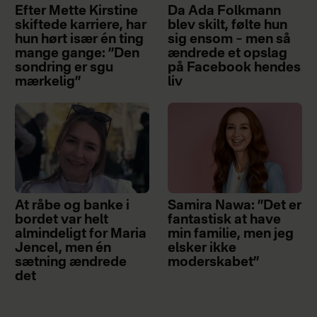
Efter Mette Kirstine
Da Ada Folkmann
skiftede karriere, har
blev skilt, følte hun
hun hørt især én ting
sig ensom – men så
mange gange: ”Den
ændrede et opslag
sondring er sgu
på Facebook hendes
mærkelig”
liv
At råbe og banke i
Samira Nawa: ”Det er
bordet var helt
fantastisk at have
almindeligt for Maria
min familie, men jeg
Jencel, men én
elsker ikke
sætning ændrede
moderskabet”
det