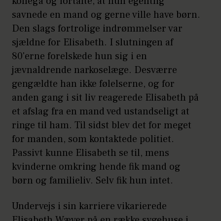
kollega og fortalte, at hun egentlig
savnede en mand og gerne ville have børn.
Den slags fortrolige indrømmelser var
sjældne for Elisabeth. I slutningen af
80'erne forelskede hun sig i en
jævnaldrende narkoselæge. Desværre
gengældte han ikke følelserne, og for
anden gang i sit liv reagerede Elisabeth på
et afslag fra en mand ved ustandseligt at
ringe til ham. Til sidst blev det for meget
for manden, som kontaktede politiet.
Passivt kunne Elisabeth se til, mens
kvinderne omkring hende fik mand og
børn og familieliv. Selv fik hun intet.
Undervejs i sin karriere vikarierede
Elisabeth Wæver på en række sygehuse i