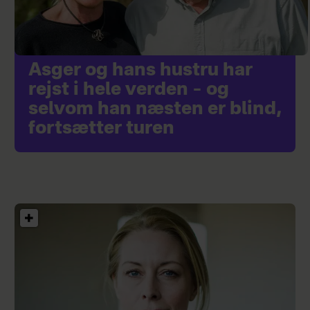
Asger og hans hustru har
rejst i hele verden – og
selvom han næsten er blind,
fortsætter turen