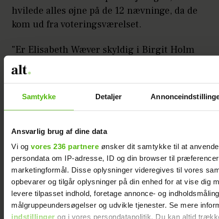
hvilede alles øjne på de 12 nævninge, da de
kom ud fra voteringsværelset.
"Er Elisabeth Wæver skyldig i Birgit Holm
Hansens død, i Henrik Holm Hansens død
og i Søren Holm Hansens død?" Elisabeth
rettede et fast blik på retsformand Preben
Samtykke
Detaljer
Annonceindstilling
Kistrup. "Ja," svarede han på alle tre
spørgsmål.
Ansvarlig brug af dine data
Inden nævningetinget efterfølgende skulle
Vi og
vores 236 partnere
ønsker dit samtykke til at anvend
fastsætte straffen, sagde Statsadvokat
persondata om IP-adresse, ID og din browser til præferencer, 
Birgitte Vestberg sin mening: "Et gammelt
marketingformål. Disse oplysninger videregives til vores sa
opbevarer og tilgår oplysninger på din enhed for at vise dig 
ord siger, at dén, der brænder, skal selv
levere tilpasset indhold, foretage annonce- og indholdsmåling
brændes. Sådan er det heldigvis ikke mere,
målgruppeundersøgelser og udvikle tjenester. Se mere infor
men det er den groveste forbrydelse, jeg
indstillinger
og i vores persondatapolitik. Du kan altid trækk