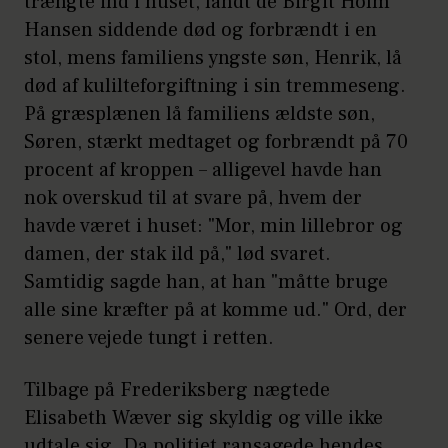
trængte ind i huset, fandt de Birgit Holm
Hansen siddende død og forbrændt i en
stol, mens familiens yngste søn, Henrik, lå
død af kulilteforgiftning i sin tremmeseng.
På græsplænen lå familiens ældste søn,
Søren, stærkt medtaget og forbrændt på 70
procent af kroppen – alligevel havde han
nok overskud til at svare på, hvem der
havde været i huset: "Mor, min lillebror og
damen, der stak ild på," lød svaret.
Samtidig sagde han, at han "måtte bruge
alle sine kræfter på at komme ud." Ord, der
senere vejede tungt i retten.
Tilbage på Frederiksberg nægtede
Elisabeth Wæver sig skyldig og ville ikke
udtale sig. Da politiet ransagede hendes