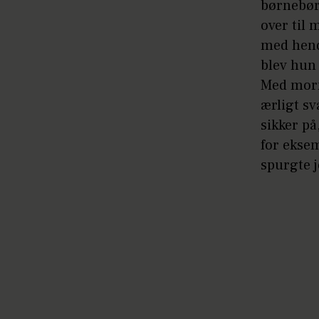
børnebørn
over til
med hende
blev hun
Med morm
ærligt s
sikker på
for eksem
spurgte j