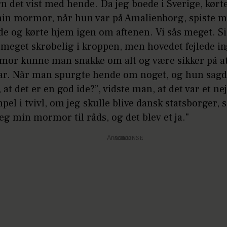
 det vist med hende. Da jeg boede i Sverige, kørte 
 min mormor, når hun var på Amalienborg, spiste 
 og kørte hjem igen om aftenen. Vi sås meget. Sids
 meget skrøbelig i kroppen, men hovedet fejlede in
or kunne man snakke om alt og være sikker på at 
var. Når man spurgte hende om noget, og hun sagd
, at det er en god ide?”, vidste man, at det var et nej
pel i tvivl, om jeg skulle blive dansk statsborger, 
eg min mormor til råds, og det blev et ja."
Annonce