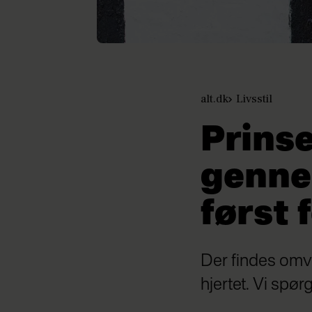
alt.dk
Livsstil
Prinse
genne
først f
Der findes omve
hjertet. Vi spør