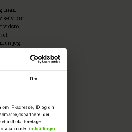
 og man
og selv om
g vidste,
evet
 men jeg
e. Jeg kan
godt lide
est, som
ar aldrig
Om
a om IP-adresse, ID og din
er:
s samarbejdspartnere, der
set indhold, foretage
ormation under
indstillinger