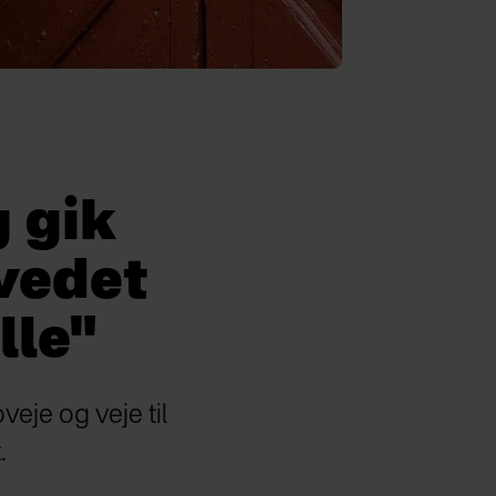
g gik
vedet
lle"
eje og veje til
.