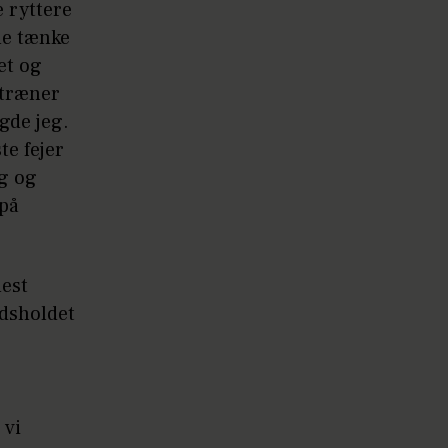
 ryttere
ne tænke
et og
stræner
gde jeg.
te fejer
ig og
 på
est
dsholdet
 vi