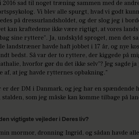
g i 2016 sad til noget træning sammen med de andre
rtspsykolog. Vi blev alle spurgt, hvad vi godt kun
edes på dressurlandsholdet, og der slog jeg i bord
et kan kraftedeme ikke være rigtigt, at vores land
 bag sine ryttere”. Ja, undskyld sproget, men det sa
 landstræner havde haft jobbet i 17 år, og nye kos
dt bedst. Så var der to ryttere, der kiggede på m
athalie, hvorfor gør du det ikke selv”? Jeg sagde ja
e af, at jeg havde rytternes opbakning."
r er der DM i Danmark, og jeg har en spændende h
 stalden, som jeg måske kan komme tilbage på lan
en vigtigste vejleder i Deres liv?
 min mormor, dronning Ingrid, og sådan havde alle