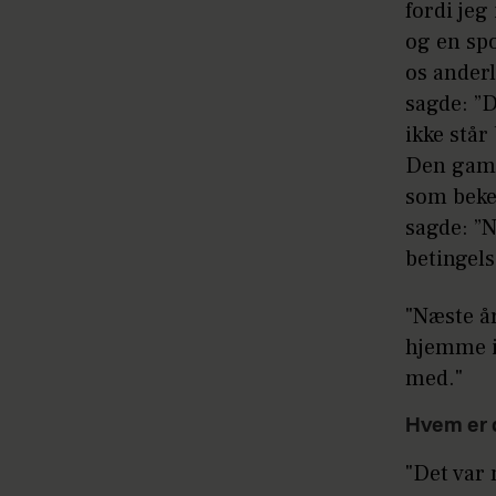
fordi je
og en spo
os anderl
sagde: ”D
ikke står
Den gamle
som beken
sagde: ”N
betingels
"Næste å
hjemme i
med."
Hvem er d
"Det var