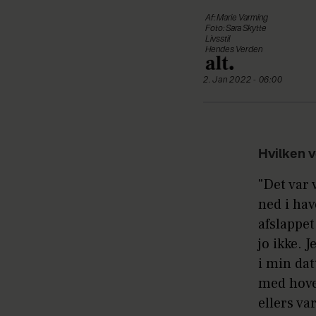
Af: Marie Varming
Foto: Sara Skytte
Livsstil
Hendes Verden
2. Jan 2022 - 06:00
Hvilken v
"Det var 
ned i ha
afslappet
jo ikke. 
i min da
med hoved
ellers va