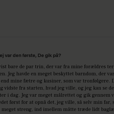
ej var den første, De gik på?
vist bare de par trin, der var fra mine forældres te
ven. Jeg havde en meget beskyttet barndom, der va
 end mine fætre og kusiner, som var tronfølgere. D
Jeg vidste fra starten, hvad jeg ville, og jeg kan se
tter i dag. Jeg var meget målrettet og gik gennem
et først for at opnå det, jeg ville, så selv min far,
r meget streng, ind imellem måtte træde lidt bagl