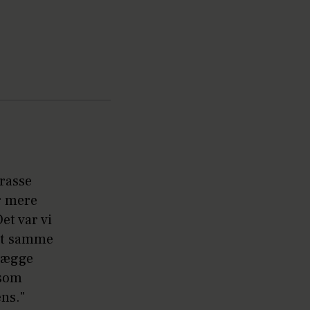
rrasse
r mere
et var vi
 det samme
 vægge
 som
æns."