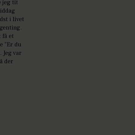
jeg tit
middag
t i livet
genting.
få et
e ”Er du
. Jeg var
så der