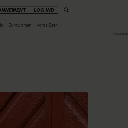
ONNEMENT
LOG IND
ig
Eurowoman
Vores Børn
Annonce