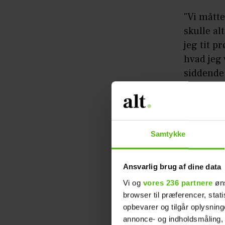
"Vi måtte
skulle al
jeg tit p
hvad jeg 
siddende 
blev sat 
tydeligt 
hestens b
kun bevæg
Samtykke
overvejet
Ansvarlig brug af dine data
Vi og
vores 236 partnere
øns
browser til præferencer, stat
opbevarer og tilgår oplysning
annonce- og indholdsmåling,