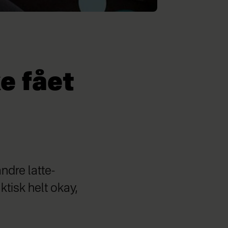
ke fået
andre latte-
tisk helt okay,