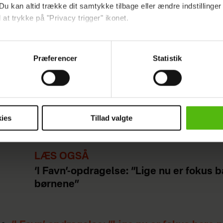
t er tomt og du har den sidste rene pyjamas på, s
Du kan altid trække dit samtykke tilbage eller ændre indstillinger
 sølet til i gylp, takket være en kæmpe mælkeprodu
 at trykke på "Privacy trigger" ikonet.
at du helst skal rende rundt med to gylpeklude un
ebsitet.
 du ikke også skal søles til i mælk fra det ukontrol
Præferencer
Statistik
indsamle og bruge data for at kunne levere og finansiere relevant j
ookies fra tredjeparter til at at optimere dit besøg på vores hj
 efter en tur ud – ud og være den der mor, der tri
t sikre funktionalitet, generere statistik og huske dine præferenc
ed barnevognen med nyklippet hår og en udstrålin
mere vores reklametiltag på sociale medier og til at vise dig fun
 men dit barn vil ikke sove i barnevognen. Eller i
ies
Tillad valgte
ofaen. Eller noget som helst sted der ikke er ovenpå
dit samtykke tilbage via linket i vores cookiepolitik. Du kan læs
og behandling af dine personoplysninger i forbindelse hermed i
LÆS OGSÅ
okiepolitik
.
‘I Favn’-opdragelse: “Lige nu er fokus 
børnene”