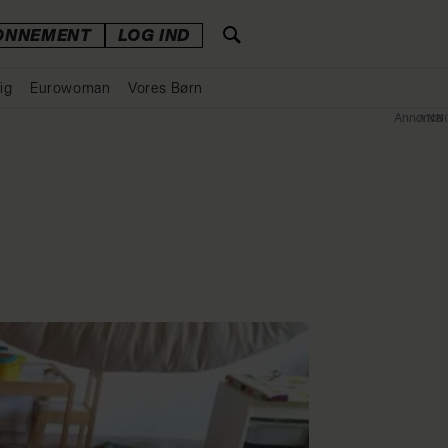
ONNEMENT
LOG IND
ig
Eurowoman
Vores Børn
Annonce