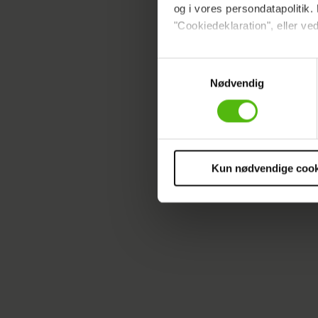
køleskabe
og i vores persondatapolitik. 
er blevet
"Cookiedeklaration", eller ved
der gør, 
Dine valg anvendes på hele w
BH’en, så
Samtykkevalg
Nødvendig
nedløb.
Vi ønsker dit samtykke til at 
Vi anvender egne cookies og c
Du længes
om IP, ID og din browser for a
afsted m
markedsføring, så vi kan opti
overskud,
sociale medier.
Kun nødvendige cook
Eller i s
Du kan til enhver tid trække 
cookies, samarbejdspartnere 
vores
privatlivspolitik
og
co