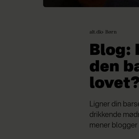
alt.dk
Børn
Blog: 
den ba
lovet
Ligner din barse
drikkende mødre
mener blogger 