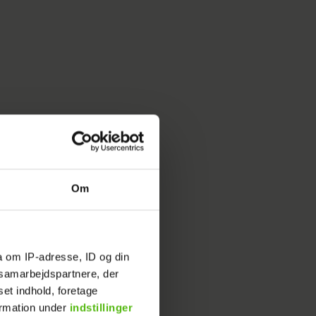
Om
a om IP-adresse, ID og din
s samarbejdspartnere, der
ld kop
set indhold, foretage
ormation under
indstillinger