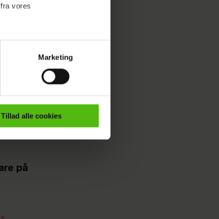
om så lige
 fra vores
ktion,
der
lerede
Marketing
ournalistisk indhold til dig.
emmeside. Vi indsamler data
ller
er samt til brug for
g af
ktioner i forbindelse med
 vuggen.
Tillad alle cookies
 dig.
e mere om vores brug af
 både
bare på