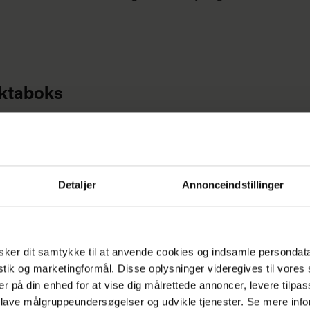
ktaboks
e-Kathrine Perez er mor til 2. Hun blogger på
nenfuld.dk
, en blog om Ifavn-princippet. Hun er
uden doula og ammevejleder.
Detaljer
Annonceindstillinger
ker dit samtykke til at anvende cookies og indsamle persondat
istik og marketingformål. Disse oplysninger videregives til vore
r i din plettede sofa med din ammende baby, en ko
er på din enhed for at vise dig målrettede annoncer, levere tilpas
 ildelugtende armhuler. Huset ligner en krigsmark,
 lave målgruppeundersøgelser og udvikle tjenester. Se mere inf