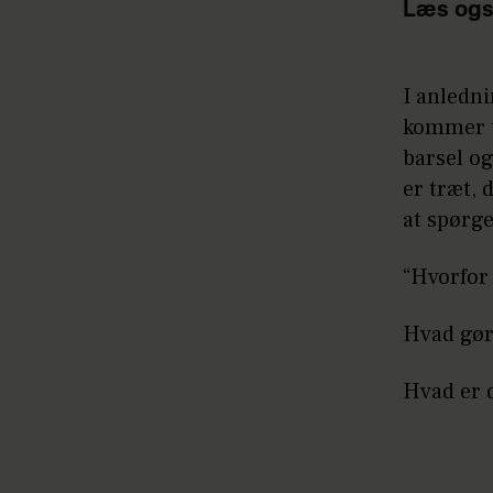
Læs ogs
I anledni
kommer un
barsel og
er træt, 
at spørge
“Hvorfor 
Hvad gør 
Hvad er 