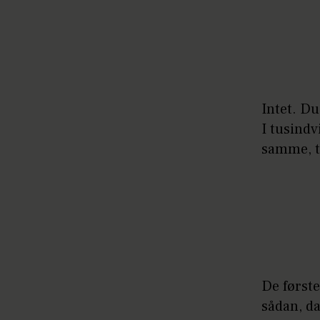
Intet. Du
I tusindv
samme, t
De først
sådan, da