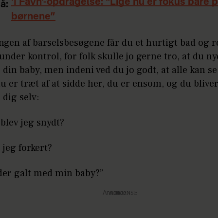
‘I Favn’-opdragelse: “Lige nu er fokus bare 
å:
børnene”
ngen af barselsbesøgene får du et hurtigt bad og r
der kontrol, for folk skulle jo gerne tro, at du ny
 din baby, men indeni ved du jo godt, at alle kan se
du er træt af at sidde her, du er ensom, og du bliv
 dig selv:
blev jeg snydt?
jeg forkert?
der galt med min baby?”
Annonce