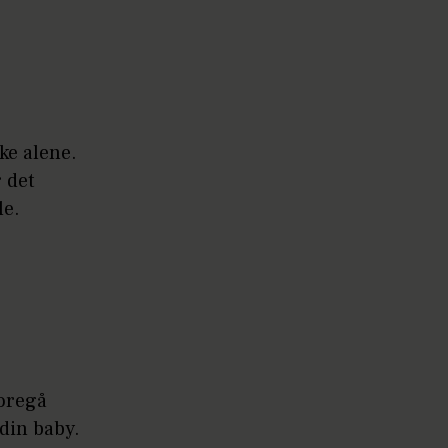
kke alene.
r det
le.
foregå
 din baby.