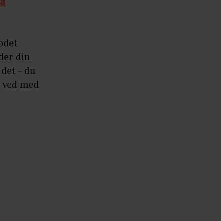
på
odet
der din
 det – du
er ved med