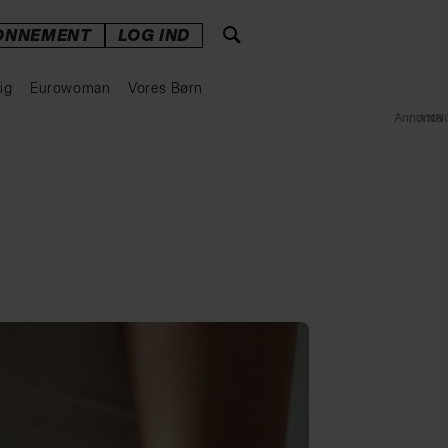
ONNEMENT
LOG IND
ig
Eurowoman
Vores Børn
Annonce