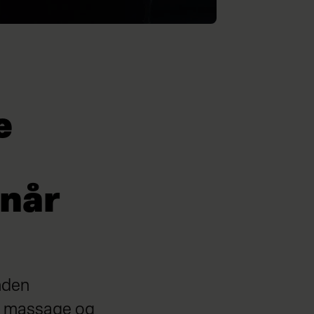
e
 når
anden
g, massage og