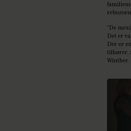
familiem
rebozoen 
“De mexi
Det er va
Der er en
tilhører,
Winther.