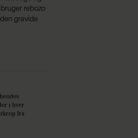
 bruger rebozo
i den gravide
 hendes
er i hver
rkrop fra