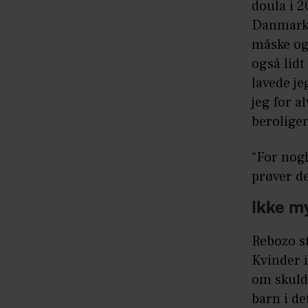
doula i 
Danmark,
måske ogs
også lidt
lavede j
jeg for a
berolige
“For nogl
prøver de
Ikke my
Rebozo s
Kvinder i
om skuldr
barn i de