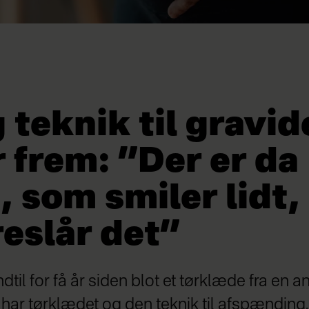
 teknik til gravid
 frem: ”Der er da
 som smiler lidt,
reslår det”
til for få år siden blot et tørklæde fra en 
 har tørklædet og den teknik til afspændin