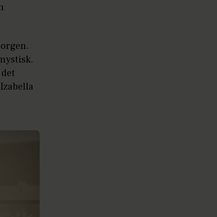
m
morgen.
mystisk.
 det
Izabella