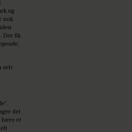
i
ark og
r nok
siden
 Der fik
appende,
n selv
de”.
ager det
n bære et
elt