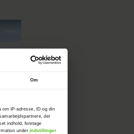
Om
a om IP-adresse, ID og din
s samarbejdspartnere, der
set indhold, foretage
ormation under
indstillinger