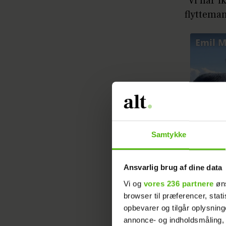
“Vi har i
flytteman
Samtykke
Ansvarlig brug af dine data
Vi og
vores 236 partnere
øns
browser til præferencer, stat
opbevarer og tilgår oplysning
annonce- og indholdsmåling,