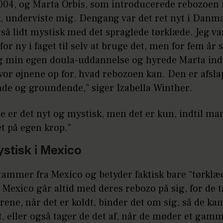
2004, og Marta Orbis, som introducerede rebozoen 
 underviste mig. Dengang var det ret nyt i Danm
å lidt mystisk med det spraglede tørklæde. Jeg va
 for ny i faget til selv at bruge det, men for fem år 
eg min egen doula-uddannelse og hyrede Marta ind.
lvor øjnene op for, hvad rebozoen kan. Den er afsl
nde og groundende,” siger Izabella Winther.
e er det nyt og mystisk, men det er kun, indtil ma
t på egen krop.”
stisk i Mexico
tammer fra Mexico og betyder faktisk bare “tørklæ
 Mexico går altid med deres rebozo på sig, for de t
ene, når det er koldt, binder det om sig, så de ka
t, eller også tager de det af, når de møder et gamm