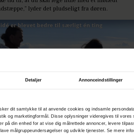
kke tid til, at du skal lege hule med et mølædt
dstæppe,” lyder det pludseligt fra døren.
Detaljer
Annonceindstillinger
ker dit samtykke til at anvende cookies og indsamle persondat
istik og marketingformål. Disse oplysninger videregives til vore
er på din enhed for at vise dig målrettede annoncer, levere tilpas
 lave målgruppeundersøgelser og udvikle tjenester. Se mere inf