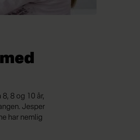
t med
8, 8 og 10 år,
 gangen. Jesper
ene har nemlig