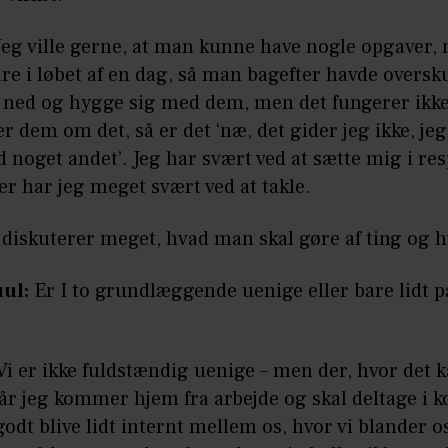
eg ville gerne, at man kunne have nogle opgaver,
are i løbet af en dag, så man bagefter havde oversku
g ned og hygge sig med dem, men det fungerer ikke
 dem om det, så er det ‘næ, det gider jeg ikke, jeg 
noget andet’. Jeg har svært ved at sætte mig i re
er har jeg meget svært ved at takle.
 diskuterer meget, hvad man skal gøre af ting og h
uul:
Er I to grundlæggende uenige eller bare lidt p
i er ikke fuldstændig uenige – men der, hvor det 
 når jeg kommer hjem fra arbejde og skal deltage i ko
odt blive lidt internt mellem os, hvor vi blander os