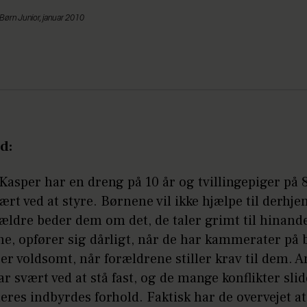
Børn Junior, januar 2010
d:
asper har en dreng på 10 år og tvillingepiger på 
ært ved at styre. Børnene vil ikke hjælpe til derhj
ældre beder dem om det, de taler grimt til hinand
e, opfører sig dårligt, når de har kammerater på 
er voldsomt, når forældrene stiller krav til dem. 
r svært ved at stå fast, og de mange konflikter slid
res indbyrdes forhold. Faktisk har de overvejet at