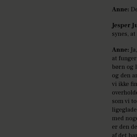
Anne:
De
Jesper J
synes, at
Anne:
Ja,
at funger
børn og l
og den an
vi ikke f
overhold
som vi to
ligeglade
med nogen
er den de
af det har