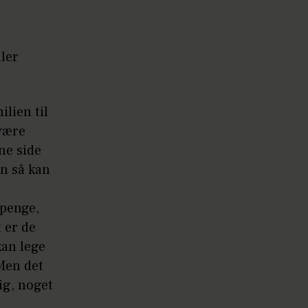
ler
ilien til
 være
ne side
en så kan
epenge,
t er de
kan lege
 Men det
tig, noget