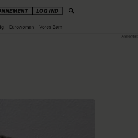
ONNEMENT
LOG IND
ig
Eurowoman
Vores Børn
Annonce