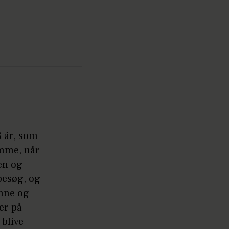
8 år, som
emme, når
en og
besøg, og
Anne og
er på
 blive