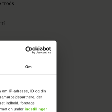
e trods
rt?
Om
t det er
g dermed
a om IP-adresse, ID og din
s samarbejdspartnere, der
ad er
set indhold, foretage
ormation under
indstillinger