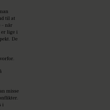
 man
d til at
 – når
er lige i
spekt. De
vorfor.
å
kan misse
nflikter.
 i