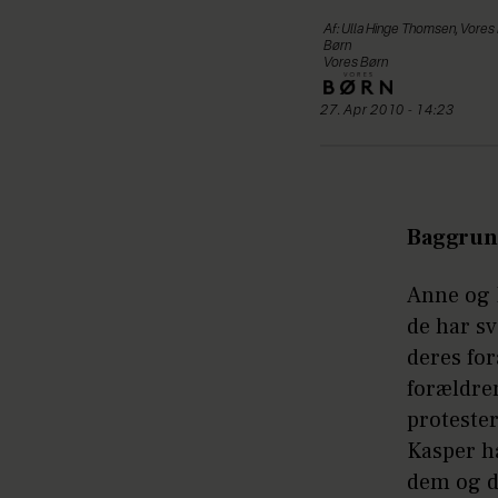
Af: Ulla Hinge Thomsen, Vores 
Børn
Vores Børn
27. Apr 2010 - 14:23
Baggrun
Anne og K
de har sv
deres for
forældren
protester
Kasper ha
dem og de