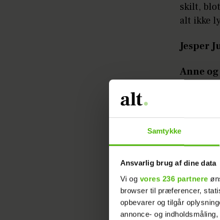
skilt, bl
alt ikke 
Jesper J
Anne og
Jesper J
Anne:
De
Samtykke
Jesper J
børnene,
Ansvarlig brug af dine data
bliver d
Vi og
vores 236 partnere
øns
browser til præferencer, stat
Jeg vil g
opbevarer og tilgår oplysning
jeres hol
annonce- og indholdsmåling,