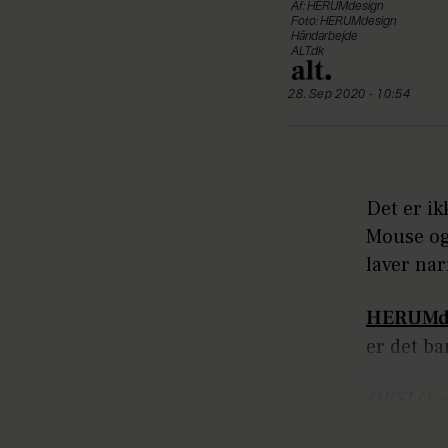
Af: HERUMdesign
Foto: HERUMdesign
Håndarbejde
ALT.dk
28. Sep 2020 - 10:54
Det er ik
Mouse og
laver nar
HERUMd
er det b
OBS!
Opsk
ingen om