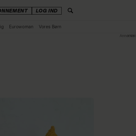
ONNEMENT
LOG IND
ig
Eurowoman
Vores Børn
Annonce