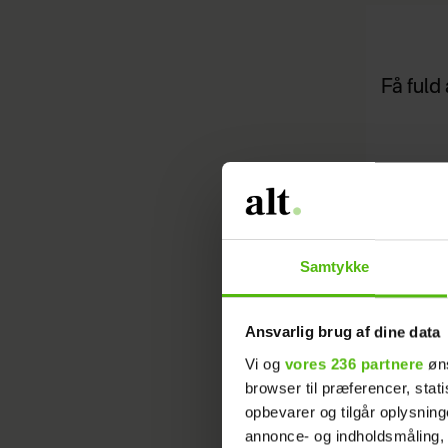
Få fuld 
Samtykke
*
Jeg acce
Læs i vor
Ansvarlig brug af dine data
Vi og
vores 236 partnere
øns
browser til præferencer, stat
opbevarer og tilgår oplysning
annonce- og indholdsmåling,