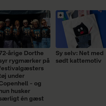
72-årige Dorthe
Sy selv: Net med
syr rygmærker på
sødt kattemotiv
festivalgæsters
tøj under
Copenhell – og
hun husker
særligt én gæst