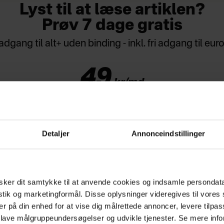
Lyst til at læse artiklen?
Prøv 7 dage gratis
adgang til alt+ uden binding - inkl. fri adgang til e
49
kr/md
Detaljer
Annonceindstillinger
handelsbetingelser
pterer
privatlivspolitk
es
, hvordan vi behandler din data
BETAL MED MOBILEPAY
ker dit samtykke til at anvende cookies og indsamle persondat
istik og marketingformål. Disse oplysninger videregives til vore
er på din enhed for at vise dig målrettede annoncer, levere tilpas
 lave målgruppeundersøgelser og udvikle tjenester. Se mere inf