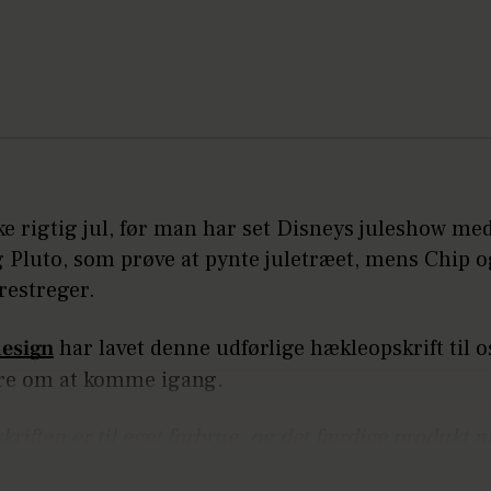
ke rigtig jul, før man har set Disneys juleshow me
 Pluto, som prøve at pynte juletræet, mens Chip 
restreger.
esign
har lavet denne udførlige hækleopskrift til o
are om at komme igang.
riften er til eget forbrug og det færdige produkt 
stændigheder sælges pga. Disney copyright.