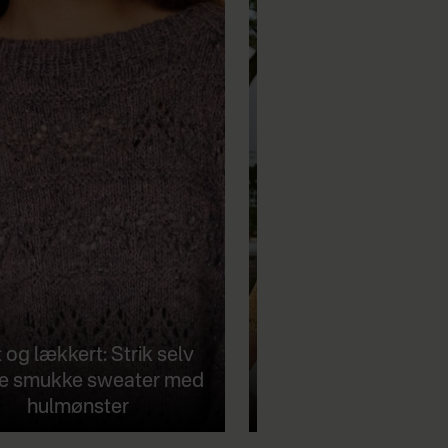
 og lækkert: Strik selv
e smukke sweater med
hulmønster
Strik selv: Smuk polo