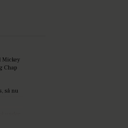
d Mickey
og Chap
s, så nu
må under