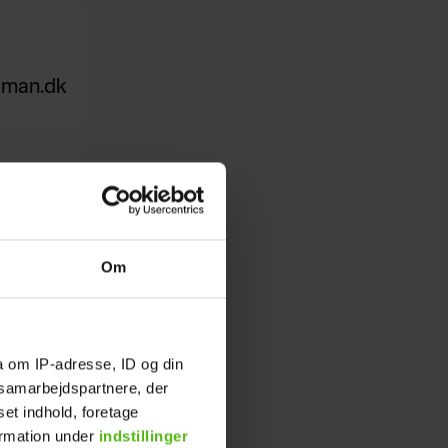
uroman.dk
Om
a om IP-adresse, ID og din
s samarbejdspartnere, der
set indhold, foretage
ormation under
indstillinger