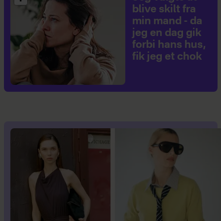
blive skilt fra
min mand - da
jeg en dag gik
forbi hans hus,
fik jeg et chok