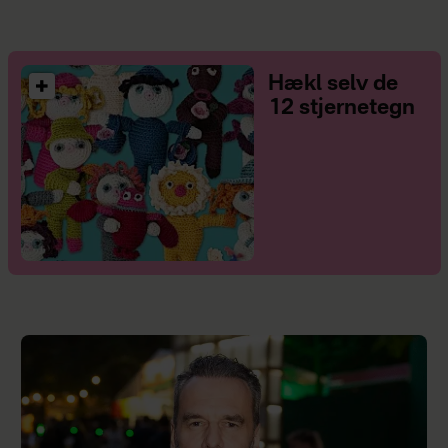
Hækl selv de
12 stjernetegn