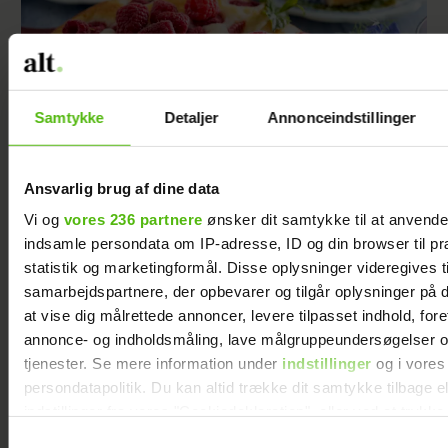
Samtykke
Detaljer
Annonceindstillinger
Ansvarlig brug af dine data
Vi og
vores 236 partnere
ønsker dit samtykke til at anvend
indsamle persondata om IP-adresse, ID og din browser til pr
Ricottakage med hindbær og citron
statistik og marketingformål. Disse oplysninger videregives t
samarbejdspartnere, der opbevarer og tilgår oplysninger på d
at vise dig målrettede annoncer, levere tilpasset indhold, for
annonce- og indholdsmåling, lave målgruppeundersøgelser o
tjenester. Se mere information under
indstillinger
og i vores
persondatapolitik. Du kan altid trække dit samtykke tilbage e
indstillinger fra vores "Cookiedeklaration", eller ved at trykk
trigger" ikonet.
Samtykkevalg