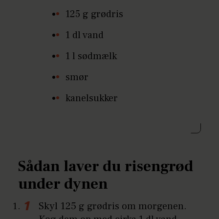
125 g grødris
1 dl vand
1 l sødmælk
smør
kanelsukker
Sådan laver du risengrød
under dynen
Skyl 125
g grødris om morgenen.