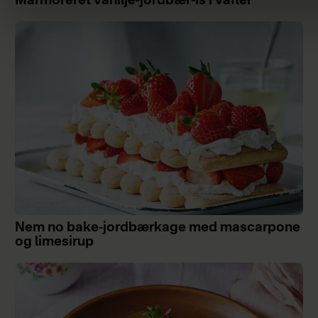
Marmoreret vanilje-jordbær-is i vafler
Nem no bake-jordbærkage med mascarpone
og limesirup