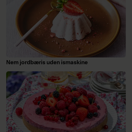
Nem jordbæris uden ismaskine