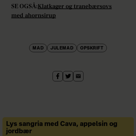
SE OGSÅ:
Klatkager og tranebærsovs
med ahornsirup
MAD
JULEMAD
OPSKRIFT
Lys sangria med Cava, appelsin og
jordbær