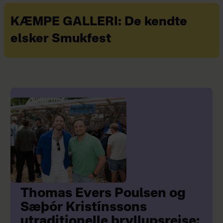
KÆMPE GALLERI: De kendte
elsker Smukfest
Thomas Evers Poulsen og
Sæþór Kristínssons
utraditionelle bryllupsrejse: