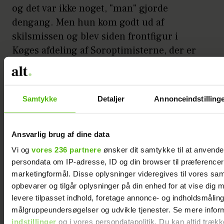
og det var ikke noget, "man" gjorde
dengang. Men hun kom godt ud af
skilsmissen og blev siden frontfigur i
Køges afdeling af Soroptimisterne, der er
et verdensomspændende netværk af
kvinder i erhverv, der arbejder for kvinders
og pigers rettigheder i og udenfor
Samtykke
Detaljer
Annonceindstilling
Danmark."
Fælleskab er fremtiden
Ansvarlig brug af dine data
Vores samtale bliver afbrudt, da Dorethe
Vi og
vores 236 partnere
ønsker dit samtykke til at anvend
persondata om IP-adresse, ID og din browser til præferencer, 
udbryder:
marketingformål. Disse oplysninger videregives til vores sa
opbevarer og tilgår oplysninger på din enhed for at vise dig 
"Hej Hanne, kommer du og drikker rosé
levere tilpasset indhold, foretage annonce- og indholdsmåling
ved 15-tiden?"
målgruppeundersøgelser og udvikle tjenester. Se mere infor
indstillinger
og i vores persondatapolitik. Du kan altid trækk