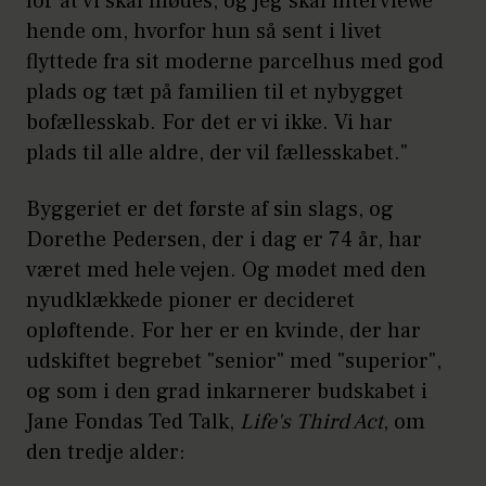
for at vi skal mødes, og jeg skal interviewe
hende om, hvorfor hun så sent i livet
flyttede fra sit moderne parcelhus med god
plads og tæt på familien til et nybygget
bofællesskab. For det er vi ikke. Vi har
plads til alle aldre, der vil fællesskabet."
Byggeriet er det første af sin slags, og
Dorethe Pedersen, der i dag er 74 år, har
været med hele vejen. Og mødet med den
nyudklækkede pioner er decideret
opløftende. For her er en kvinde, der har
udskiftet begrebet "senior" med "superior",
og som i den grad inkarnerer budskabet i
Jane Fondas Ted Talk,
Life's Third Act
, om
den tredje alder: