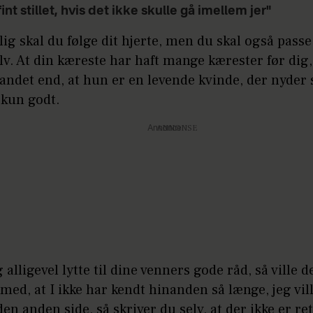
fint stillet, hvis det ikke skulle gå imellem jer"
lig skal du følge dit hjerte, men du skal også passe
lv. At din kæreste har haft mange kærester før dig,
andet end, at hun er en levende kvinde, der nyder si
 kun godt.
Annonce
g alligevel lytte til dine venners gode råd, så ville d
med, at I ikke har kendt hinanden så længe, jeg vil
den anden side, så skriver du selv, at der ikke er re