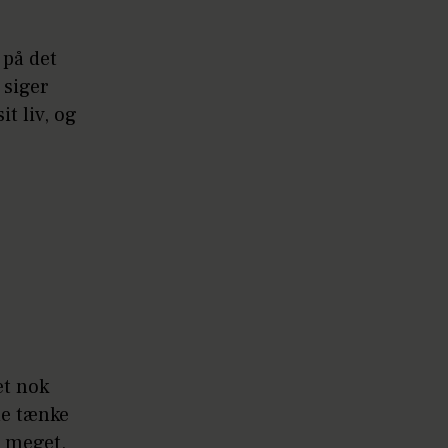
 på det
 siger
t liv, og
et nok
le tænke
t meget,