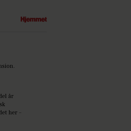
nsion.
del år
sk
det her –