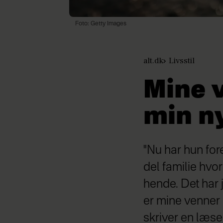
Foto: Getty Images
alt.dk
Livsstil
Mine 
min n
"Nu har hun for
del familie hvor 
hende. Det har 
er mine venner 
skriver en læser