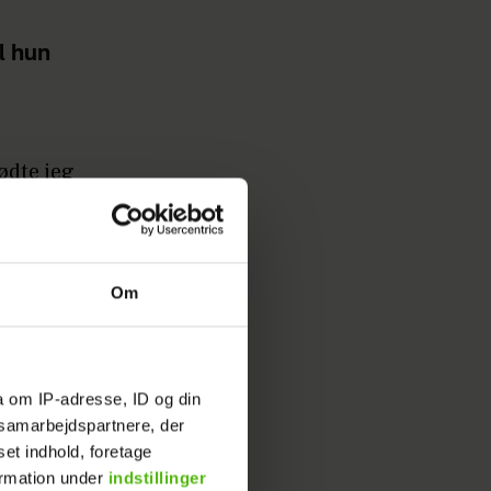
l hun
ødte jeg
ede godt
ånden
ende. Vi
n ser
Om
e.
g da hun
a om IP-adresse, ID og din
lyst til
s samarbejdspartnere, der
set indhold, foretage
ormation under
indstillinger