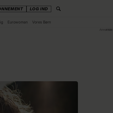
ONNEMENT
LOG IND
ig
Eurowoman
Vores Børn
Annonce