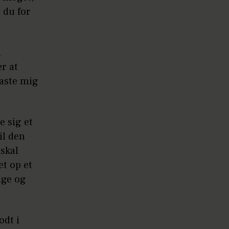
 du for
d
r at
kaste mig
e sig et
il den
 skal
et op et
lige og
odt i