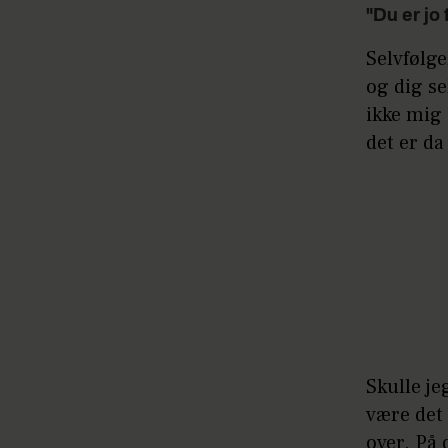
"Du er jo 
Selvfølge
og dig se
ikke mig 
det er da
Skulle je
være det 
over. På 