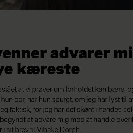
venner advarer m
ye kæreste
eslået at vi prøver om forholdet kan bære, 
hun bor, har hun spurgt, om jeg har lyst til at
jeg faktisk, for jeg har det skønt i hendes s
begyndt at advare mig mod at handle overil
 i sit brev til Vibeke Dorph.