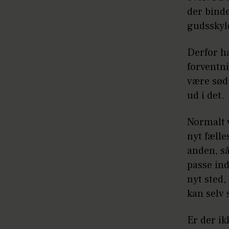
der binde
gudsskyld
Derfor ha
forventni
være sød 
ud i det.
Normalt v
nyt fælle
anden, så
passe ind
nyt sted,
kan selv 
Er der ik