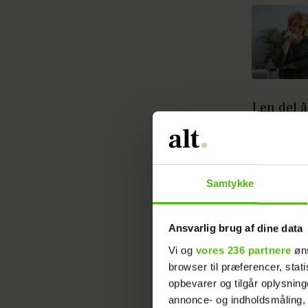
I en del 
via noget
med. Hun
blevet kæ
har det 
Samtykke
mindst 10
Ansvarlig brug af dine data
Nu har hu
Vi og
vores 236 partnere
øns
har en de
browser til præferencer, stat
at flytte
opbevarer og tilgår oplysning
annonce- og indholdsmåling,