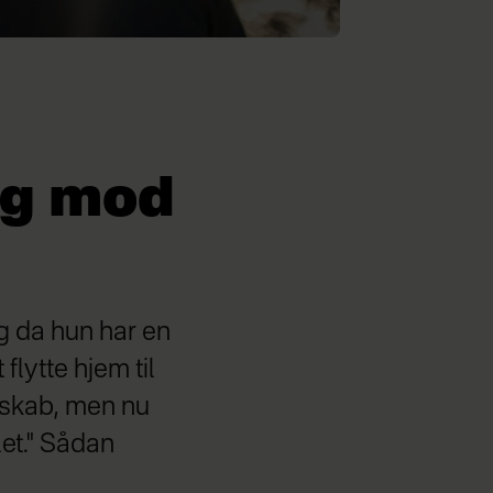
ig mod
og da hun har en
 flytte hjem til
elskab, men nu
et." Sådan