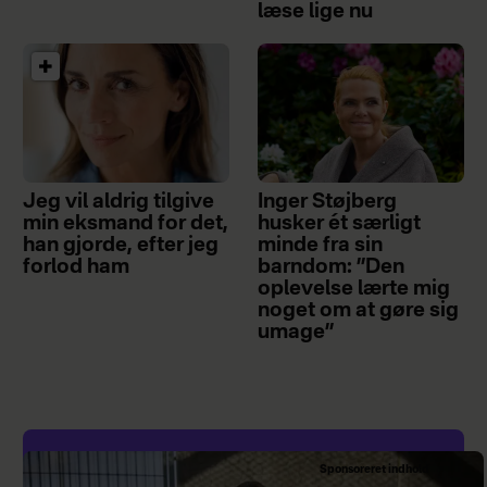
læse lige nu
Jeg vil aldrig tilgive
Inger Støjberg
min eksmand for det,
husker ét særligt
han gjorde, efter jeg
minde fra sin
forlod ham
barndom: ”Den
oplevelse lærte mig
noget om at gøre sig
umage”
Sponsoreret indhold