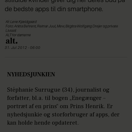
stilfulde kvinder giver dig her deres bud på
de bedste apps til din smartphone.
Af: Lene Kjældgaard
Foto: Anitta Behrent, Reimar Juul, Mew, Birgitta Wolfgang Drejer og private
Livsstil
ALT for damerne
31. Jul 2012 - 06:00
NYHEDSJUNKIEN
Stéphanie Surrugue (34), journalist og
forfatter, bl.a. til bogen „Enegænger –
portræt af en prins“ om Prins Henrik. Er
nyhedsjunkie og storforbruger af apps, der
kan holde hende opdateret.