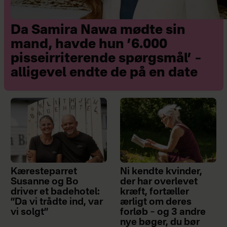
Da Samira Nawa mødte sin
mand, havde hun ’6.000
pisseirriterende spørgsmål’ –
alligevel endte de på en date
Kæresteparret
Ni kendte kvinder,
Susanne og Bo
der har overlevet
driver et badehotel:
kræft, fortæller
”Da vi trådte ind, var
ærligt om deres
vi solgt”
forløb – og 3 andre
nye bøger, du bør