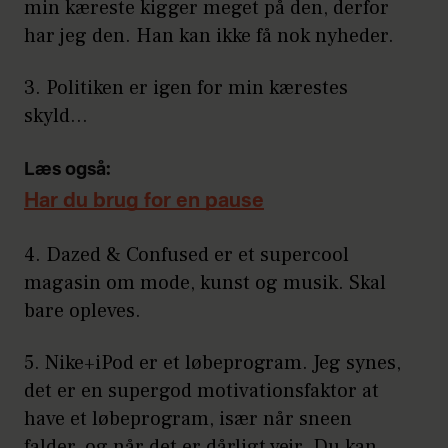
min kæreste kigger meget på den, derfor
har jeg den. Han kan ikke få nok nyheder.
3.
Politiken
er igen for min kærestes
skyld…
Læs også:
Har du brug for en pause
4.
Dazed & Confused
er et supercool
magasin om mode, kunst og musik. Skal
bare opleves.
5.
Nike+iPod
er et løbeprogram. Jeg synes,
det er en supergod motivationsfaktor at
have et løbeprogram, især når sneen
falder, og når det er dårligt vejr. Du kan