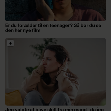
Er du forælder til en teenager? Så bør du se
den her nye film
Jeg valgte at blive skilt fra min mand - da jeg