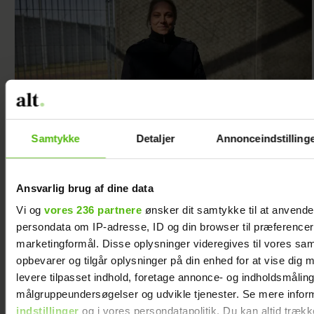
Samtykke
Detaljer
Annonceindstilling
Fængselsbetjenten Louise
er med, når indsatte skal på
Ansvarlig brug af dine data
udgang: ”Jeg skal give plads
Vi og
vores 236 partnere
ønsker dit samtykke til at anvend
og fylde så lidt som muligt”
persondata om IP-adresse, ID og din browser til præferencer, 
marketingformål. Disse oplysninger videregives til vores sa
opbevarer og tilgår oplysninger på din enhed for at vise dig 
levere tilpasset indhold, foretage annonce- og indholdsmåling
målgruppeundersøgelser og udvikle tjenester. Se mere infor
indstillinger
og i vores persondatapolitik. Du kan altid trækk