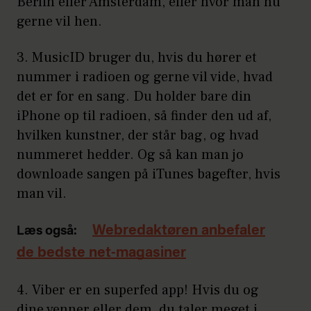
Berlin eller Amsterdam, eller hvor man nu
gerne vil hen.
3.
MusicID
bruger du, hvis du hører et
nummer i radioen og gerne vil vide, hvad
det er for en sang. Du holder bare din
iPhone op til radioen, så finder den ud af,
hvilken kunstner, der står bag, og hvad
nummeret hedder. Og så kan man jo
downloade sangen på iTunes bagefter, hvis
man vil.
Webredaktøren anbefaler
Læs også:
de bedste net-magasiner
4.
Viber
er en superfed app! Hvis du og
dine venner eller dem, du taler meget i