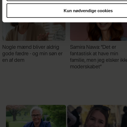
Kun nødvendige cookies
Nogle mænd bliver aldrig
Samira Nawa: ”Det er
gode fædre - og min søn er
fantastisk at have min
en af dem
familie, men jeg elsker ikk
moderskabet”