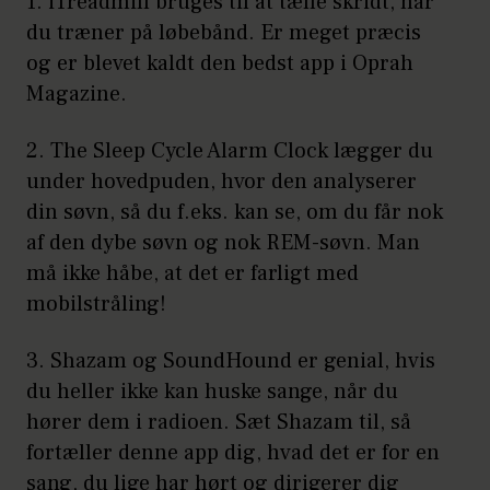
1. iTreadmill bruges til at tælle skridt, når
du træner på løbebånd. Er meget præcis
og er blevet kaldt den bedst app i Oprah
Magazine.
2. The Sleep Cycle Alarm Clock lægger du
under hovedpuden, hvor den analyserer
din søvn, så du f.eks. kan se, om du får nok
af den dybe søvn og nok REM-søvn. Man
må ikke håbe, at det er farligt med
mobilstråling!
3. Shazam og SoundHound er genial, hvis
du heller ikke kan huske sange, når du
hører dem i radioen. Sæt Shazam til, så
fortæller denne app dig, hvad det er for en
sang, du lige har hørt og dirigerer dig