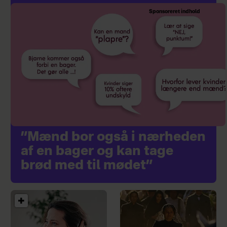
Sponsoreret indhold
”Mænd bor også i nærheden
af en bager og kan tage
brød med til mødet”