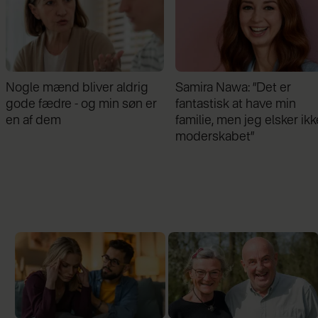
Samira Nawa: ”Det er
Jeg valgte at blive skilt fr
fantastisk at have min
min mand - da jeg en dag
familie, men jeg elsker ikke
gik forbi hans hus, fik jeg 
moderskabet”
chok