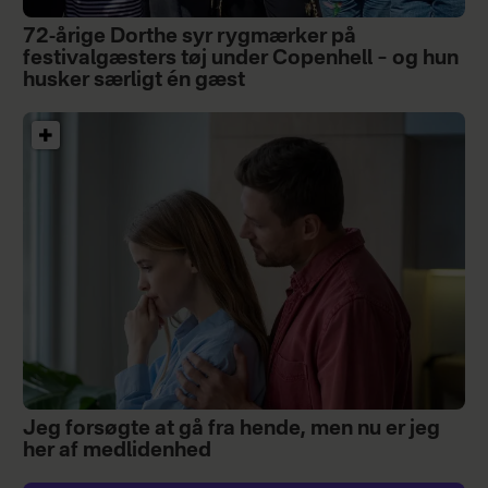
72-årige Dorthe syr rygmærker på
festivalgæsters tøj under Copenhell – og hun
husker særligt én gæst
Jeg forsøgte at gå fra hende, men nu er jeg
her af medlidenhed