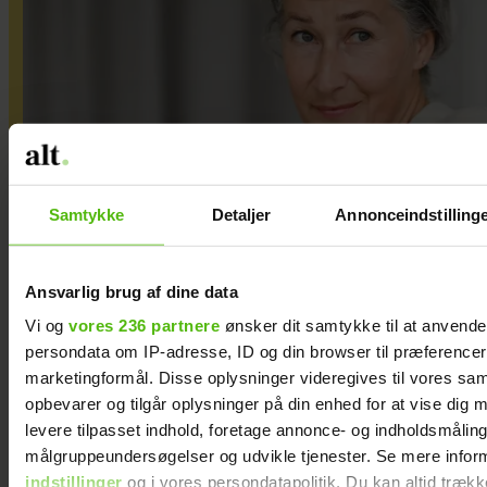
Samtykke
Detaljer
Annonceindstilling
Vores barnebarn har
Ansvarlig brug af dine data
ødelagt vores familieliv
Vi og
vores 236 partnere
ønsker dit samtykke til at anvend
persondata om IP-adresse, ID og din browser til præferencer, 
marketingformål. Disse oplysninger videregives til vores sa
Sponsoreret indhold
opbevarer og tilgår oplysninger på din enhed for at vise dig 
levere tilpasset indhold, foretage annonce- og indholdsmåling
målgruppeundersøgelser og udvikle tjenester. Se mere infor
indstillinger
og i vores persondatapolitik. Du kan altid trækk