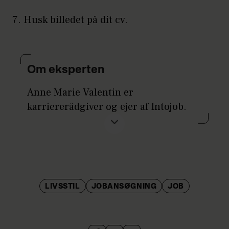
7. Husk billedet på dit cv.
Om eksperten
Anne Marie Valentin er
karriererådgiver og ejer af Intojob.
Hjælper kvinder videre i karrieren,
uanset om de står uden job eller blot
er i tvivl om, hvorvidt de er det rette
sted. Desuden hjælper hun
virksomheder med at opsige
LIVSSTIL
JOBANSØGNING
JOB
medarbejdere. Hendes motto er: "Dit
jobliv er dit ansvar". Få flere tip til din
jobsøgning på
Intojob.dk
.