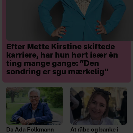
Efter Mette Kirstine skiftede
karriere, har hun hørt især én
ting mange gange: ”Den
sondring er sgu mærkelig”
Da Ada Folkmann
At råbe og banke i