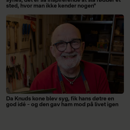
synes, det er så inspirerende at slå rødder et
sted, hvor man ikke kender nogen"
Da Knuds kone blev syg, fik hans døtre en
god idé – og den gav ham mod på livet igen