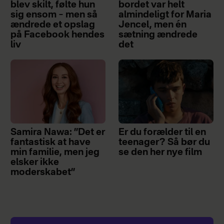
blev skilt, følte hun
bordet var helt
sig ensom – men så
almindeligt for Maria
ændrede et opslag
Jencel, men én
på Facebook hendes
sætning ændrede
liv
det
Samira Nawa: ”Det er
Er du forælder til en
fantastisk at have
teenager? Så bør du
min familie, men jeg
se den her nye film
elsker ikke
moderskabet”