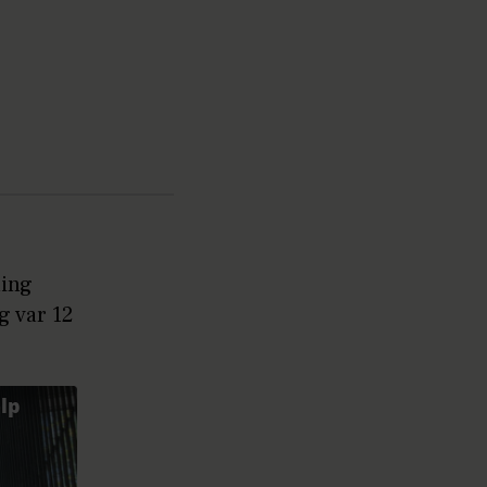
ling
g var 12