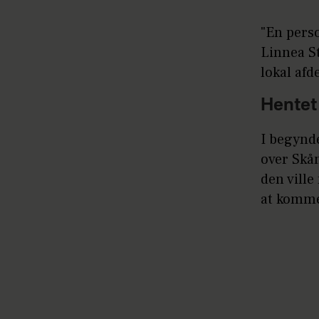
"En perso
Linnea St
lokal afd
Hentet
I begynde
over Skån
den ville
at komme