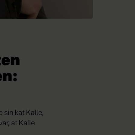
ten
en:
 sin kat Kalle,
ar, at Kalle