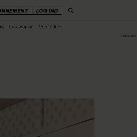
ONNEMENT
LOG IND
ig
Eurowoman
Vores Børn
Annonce