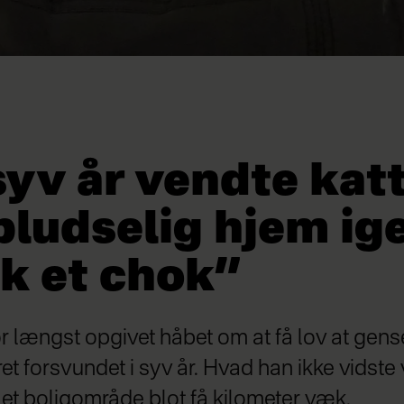
syv år vendte kat
pludselig hjem ig
ik et chok”
 længst opgivet håbet om at få lov at gense
 forsvundet i syv år. Hvad han ikke vidste v
i et boligområde blot få kilometer væk.