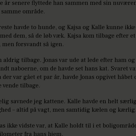
ire år senere flyttede han sammen med sin nuvære
i samme område.
este havde to hunde, og Kajsa og Kalle kunne ikke
ed dem, så de løb væk. Kajsa kom tilbage efter et
 men forsvandt så igen.
 aldrig tilbage. Jonas var ude at lede efter ham o
ndt naboerne, om de havde set hans kat. Svaret var
a der var gået et par år, havde Jonas opgivet håbet 
le vende tilbage.
elig savnede jeg kattene. Kalle havde en helt særli
hed – altid på vagt, men samtidig kælen og kærlig
s ikke vidste var, at Kalle holdt til i et boligområd
ilometer fra hans hjem.