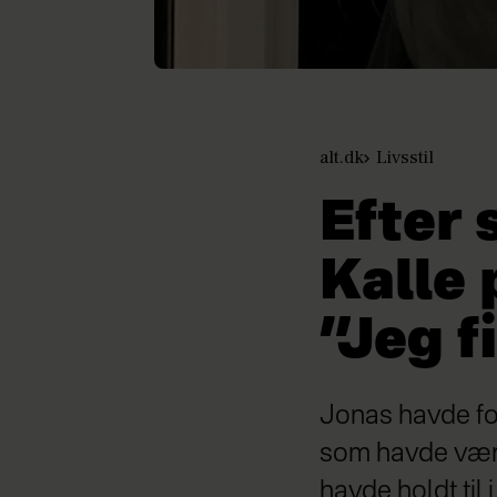
alt.dk
Livsstil
Efter 
Kalle 
”Jeg f
Jonas havde for
som havde været
havde holdt til 