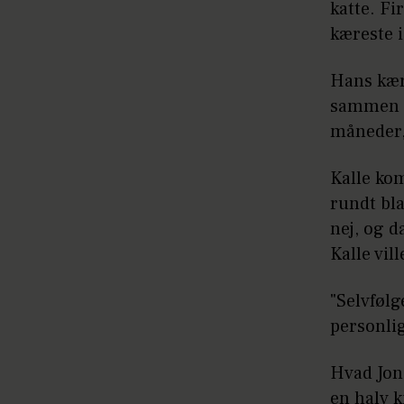
katte. F
kæreste 
Hans kær
sammen m
måneder,
Kalle kom
rundt bla
nej, og d
Kalle vil
"Selvfølg
personlig
Hvad Jona
en halv k