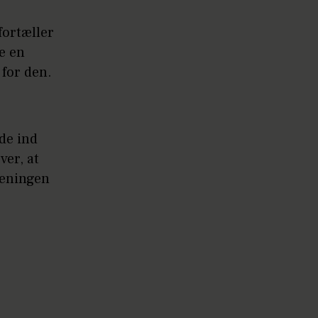
fortæller
te en
 for den.
de ind
ver, at
oreningen