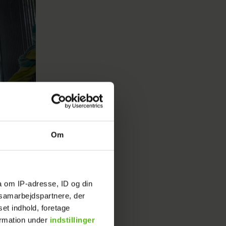
Om
a om IP-adresse, ID og din
s samarbejdspartnere, der
set indhold, foretage
ormation under
indstillinger