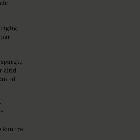
nde
 rigtig
 par
g spurgte
 altid
om, at
g
."
e kun tre