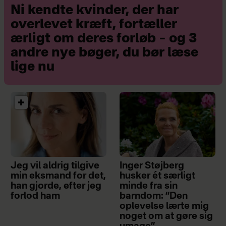
Ni kendte kvinder, der har
overlevet kræft, fortæller
ærligt om deres forløb – og 3
andre nye bøger, du bør læse
lige nu
Jeg vil aldrig tilgive
Inger Støjberg
min eksmand for det,
husker ét særligt
han gjorde, efter jeg
minde fra sin
forlod ham
barndom: ”Den
oplevelse lærte mig
noget om at gøre sig