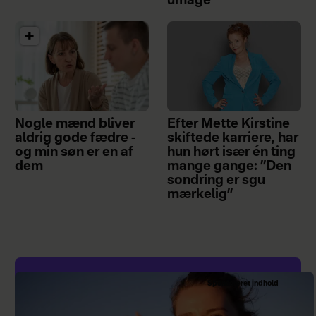
umage”
Nogle mænd bliver
Efter Mette Kirstine
aldrig gode fædre -
skiftede karriere, har
og min søn er en af
hun hørt især én ting
dem
mange gange: ”Den
sondring er sgu
mærkelig”
Sponsoreret indhold