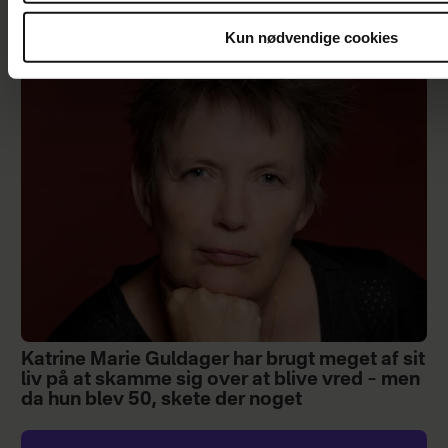
Da Knuds kone blev syg, fik hans døtre en
Kun nødvendige cookies
god idé – og den gav ham mod på livet igen
Katrine Marie Guldager har brugt meget af sit
liv på at skamme sig over at blive vred – men
da hun blev 50, skete der noget