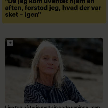
"Da jeg kom uventet hjem en
aften, forstod jeg, hvad der var
sket – igen"
Lise tog på ferie med sin gode veninde, men