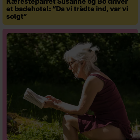
Kæresteparret Susanne og Bo driver
et badehotel: ”Da vi trådte ind, var vi
solgt”