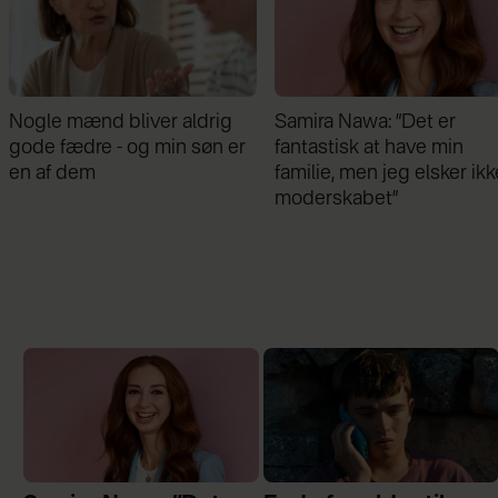
Samira Nawa: ”Det er
Jeg valgte at blive skilt fr
fantastisk at have min
min mand - da jeg en dag
familie, men jeg elsker ikke
gik forbi hans hus, fik jeg 
moderskabet”
chok