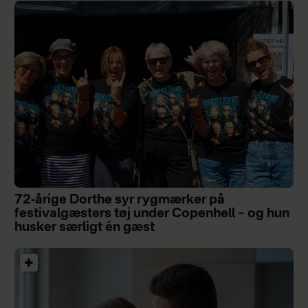
72-årige Dorthe syr rygmærker på
festivalgæsters tøj under Copenhell – og hun
husker særligt én gæst