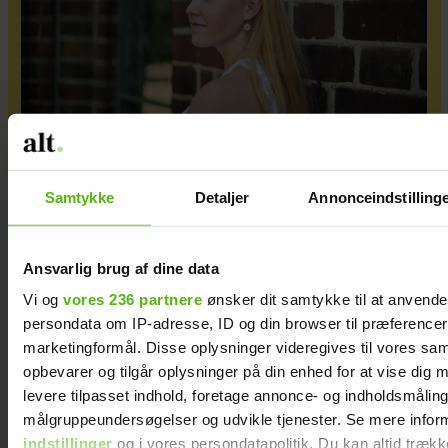
Smykker til Konfirmanden: En gave for livet
Samtykke
Detaljer
Annonceindstilling
Ansvarlig brug af dine data
Vi og
vores 236 partnere
ønsker dit samtykke til at anvend
persondata om IP-adresse, ID og din browser til præferencer, 
marketingformål. Disse oplysninger videregives til vores sa
opbevarer og tilgår oplysninger på din enhed for at vise dig 
levere tilpasset indhold, foretage annonce- og indholdsmåling
målgruppeundersøgelser og udvikle tjenester. Se mere infor
indstillinger
og i vores persondatapolitik. Du kan altid trækk