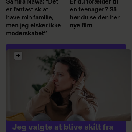
Samira Nawa: ”Det
Er du forælder til
er fantastisk at
en teenager? Så
have min familie,
bør du se den her
men jeg elsker ikke
nye film
moderskabet”
Jeg valgte at blive skilt fra