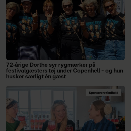
72-årige Dorthe syr rygmærker på
festivalgæsters tøj under Copenhell – og hun
husker særligt én gæst
Sponsoreret indhold