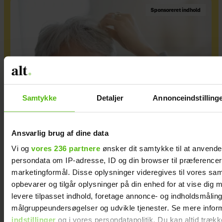
Sponsoreret indhold
Samtykke
Detaljer
Annonceindstilling
Ansvarlig brug af dine data
Skjul dit hårtab med naturlige hårfibre
Vi og
vores 236 partnere
ønsker dit samtykke til at anvend
persondata om IP-adresse, ID og din browser til præferencer, 
marketingformål. Disse oplysninger videregives til vores sa
opbevarer og tilgår oplysninger på din enhed for at vise dig 
levere tilpasset indhold, foretage annonce- og indholdsmåling
målgruppeundersøgelser og udvikle tjenester. Se mere infor
indstillinger
og i vores persondatapolitik. Du kan altid trækk