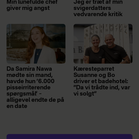
Min lunefulde chef
Jeg er træt af min
giver mig angst
svigerdatters
vedvarende kritik
Da Samira Nawa
Kæresteparret
mødte sin mand,
Susanne og Bo
havde hun ’6.000
driver et badehotel:
pisseirriterende
”Da vi trådte ind, var
spørgsmål’ –
vi solgt”
alligevel endte de på
en date