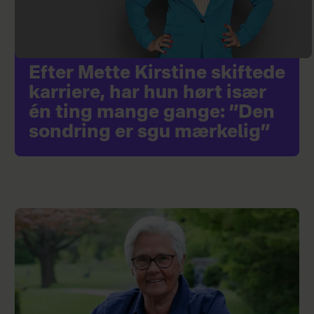
Efter Mette Kirstine skiftede
karriere, har hun hørt især
én ting mange gange: ”Den
sondring er sgu mærkelig”