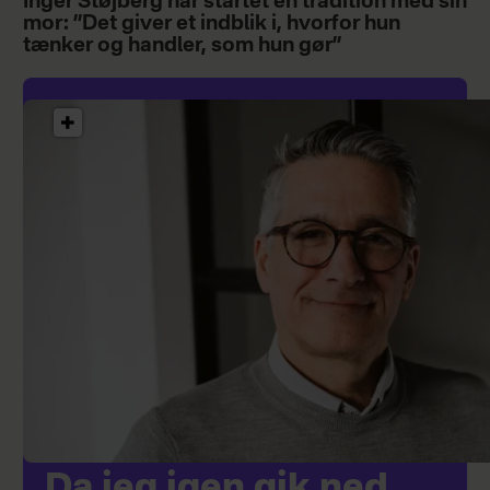
Inger Støjberg har startet en tradition med sin
mor: ”Det giver et indblik i, hvorfor hun
tænker og handler, som hun gør”
Da jeg igen gik ned