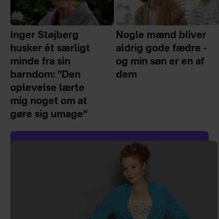
Inger Støjberg
Nogle mænd bliver
husker ét særligt
aldrig gode fædre -
minde fra sin
og min søn er en af
barndom: ”Den
dem
oplevelse lærte
mig noget om at
gøre sig umage”