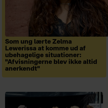
Som ung lærte Zelma
Lewerissa at komme ud af
ubehagelige situationer:
"Afvisningerne blev ikke altid
anerkendt"