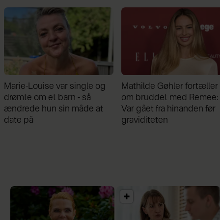
Mathilde Gøhler fortæller
Afslører familieforøgelse:
om bruddet med Remee:
Philine Roepstorff og Ja
Var gået fra hinanden før
Bruun Larsen venter barn
graviditeten
nummer to