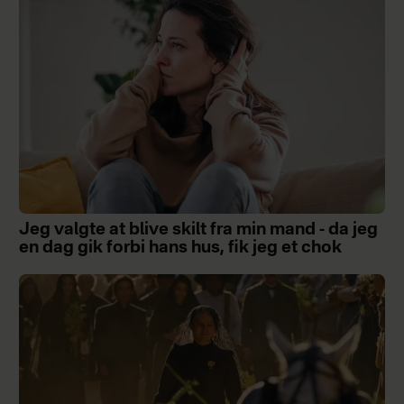
Jeg valgte at blive skilt fra min mand - da jeg
en dag gik forbi hans hus, fik jeg et chok