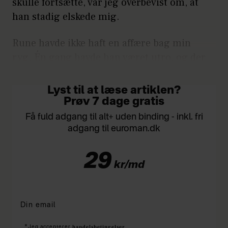
skulle fortsætte, var jeg overbevist om, at
han stadig elskede mig.
Rune havde ikke haft en affære bag min
ryg. Én gang havde han været utro, og der
var han fuld.
Lyst til at læse artiklen?
Prøv 7 dage gratis
Få fuld adgang til alt+ uden binding - inkl. fri
adgang til euroman.dk
29
kr/md
*
handelsbetingelser
Jeg accepterer