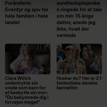
Forårsferie:
sundhedsplejerske
Eventyr og sjov for
n ringede for at tale
hele familien i hele
om min 15-årige
landet
datter, anede jeg
ikke, hvad der
ventede
Clara Wölck
Husker du? Her er 21
undertrykte sin
fantastiske danske
vrede som barn for
børnefilm
at beskytte sin mor:
"Du bekymrede dig i
forvejen meget"