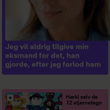
Jeg vil aldrig tilgive min
eksmand for det, han
gjorde, efter jeg forlod ham
Hækl selv de
12 stjernetegn