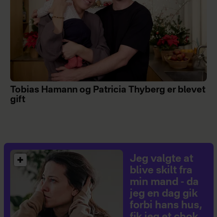
Tobias Hamann og Patricia Thyberg er blevet
gift
Jeg valgte at
blive skilt fra
min mand - da
jeg en dag gik
forbi hans hus,