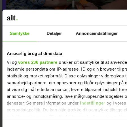
Freja blev født tre måneder for
tidligt og vejede kun 567 gram:
Samtykke
Detaljer
Annonceindstillinger
”Jeg gik i chok”
Ansvarlig brug af dine data
Vi og
vores 236 partnere
ønsker dit samtykke til at anvend
indsamle persondata om IP-adresse, ID og din browser til pr
statistik og marketingformål. Disse oplysninger videregives t
samarbejdspartnere, der opbevarer og tilgår oplysninger på d
at vise dig målrettede annoncer, levere tilpasset indhold, for
annonce- og indholdsmåling, lave målgruppeundersøgelser o
tjenester. Se mere information under
indstillinger
og i vores
persondatapolitik. Du kan altid trække dit samtykke tilbage e
indstillinger fra vores "Cookiedeklaration", eller ved at trykk
trigger" ikonet.
Samtykkevalg