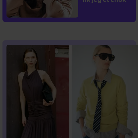
fik jeg et chok