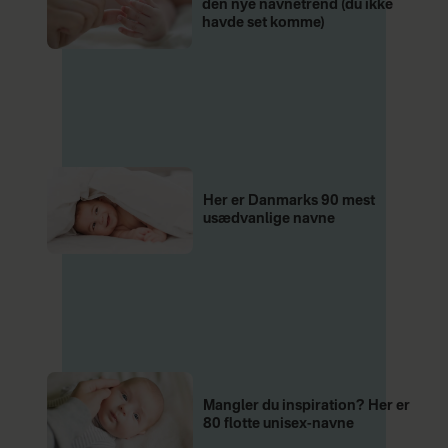
den nye navnetrend (du ikke
havde set komme)
Her er Danmarks 90 mest
usædvanlige navne
Mangler du inspiration? Her er
80 flotte unisex-navne