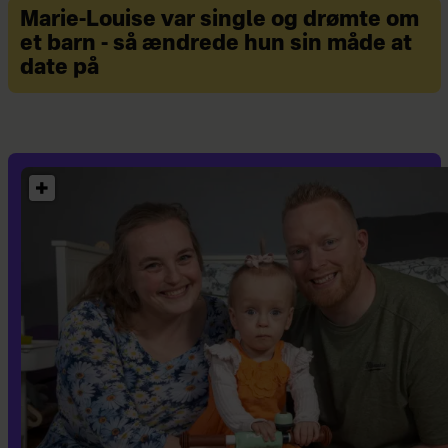
Marie-Louise var single og drømte om
et barn - så ændrede hun sin måde at
date på