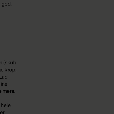
r god,
en (skub
ge krop,
 Lad
sine
e mere.
 hele
ker