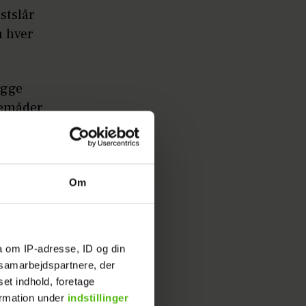
stslår
n hver
ygge
gemåder
Om
der har
r, men
 bliver
a om IP-adresse, ID og din
s samarbejdspartnere, der
set indhold, foretage
g for
ormation under
indstillinger