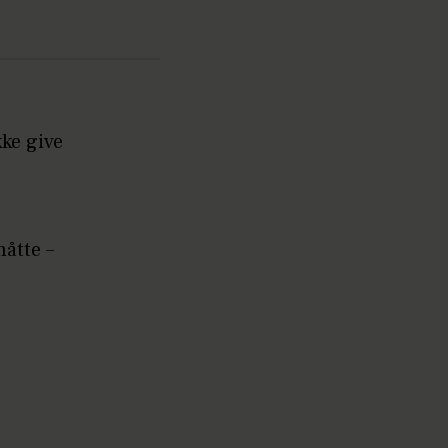
ke give
måtte –