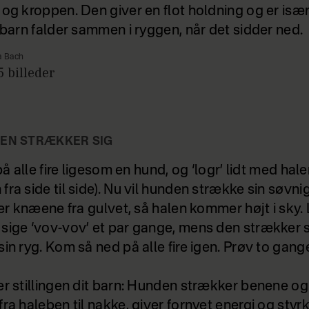
 og kroppen. Den giver en flot holdning og er isæ
t barn falder sammen i ryggen, når det sidder ned.
a Bach
5
billeder
DEN STRÆKKER SIG
 på alle fire ligesom en hund, og ‘logr’ lidt med hal
ra side til side). Nu vil hunden strække sin søvni
fter knæene fra gulvet, så halen kommer højt i sky.
sige ‘vov-vov’ et par gange, mens den strækker 
sin ryg. Kom så ned på alle fire igen. Prøv to gang
er stillingen dit barn: Hunden strækker benene og
ra haleben til nakke, giver fornyet energi og styr