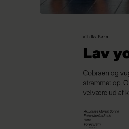
alt.dk
Børn
Lav y
Cobraen og vugg
strammet op. O
velvære ud af k
Af: Louise Mørup Sonne
Foto: Monica Bach
Børn
Vores Børn