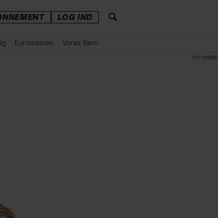
ONNEMENT
LOG IND
ig
Eurowoman
Vores Børn
Annonce