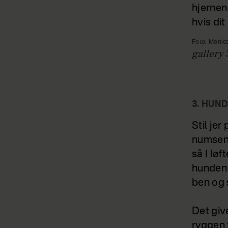
hjernen
hvis di
Foto: Monic
gallery
3. HUN
Stil jer
numsen f
så I lø
hunden 
ben og 
Det giv
ryggen f