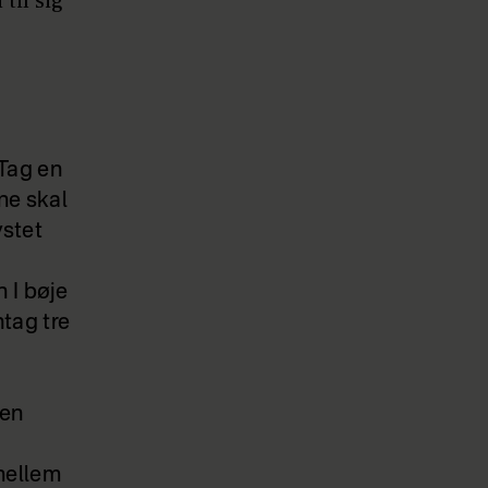
til sig
Tag en
ne skal
ystet
 I bøje
tag tre
len
mellem