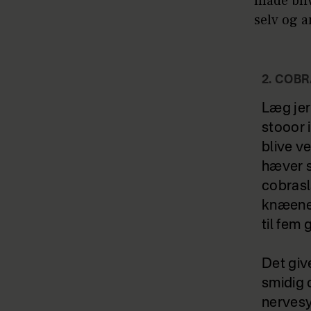
måde bliv
selv og a
2. COB
Læg jer
stooor 
blive v
hæver si
cobrasl
knæene 
til fem 
Det giv
smidig 
nervesy