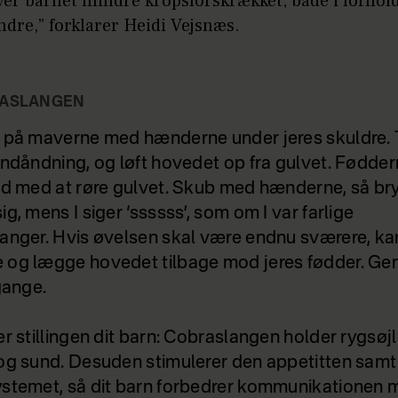
er barnet mindre kropsforskrækket, både i forhold 
ndre,” forklarer Heidi Vejsnæs.
RASLANGEN
 på maverne med hænderne under jeres skuldre. 
indåndning, og løft hovedet op fra gulvet. Fødder
ed med at røre gulvet. Skub med hænderne, så br
g, mens I siger ‘ssssss’, som om I var farlige
anger. Hvis øvelsen skal være endnu sværere, kan
og lægge hovedet tilbage mod jeres fødder. Gen
gange.
er stillingen dit barn: Cobraslangen holder rygsøj
og sund. Desuden stimulerer den appetitten samt
stemet, så dit barn forbedrer kommunikationen 