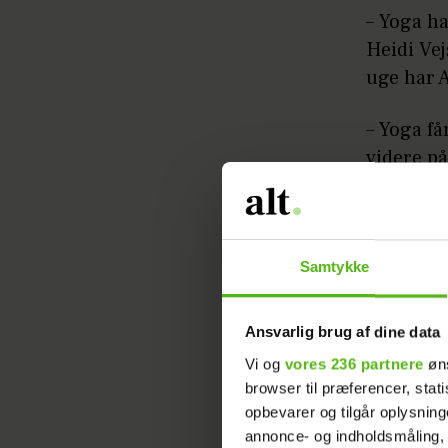
– Yoga ha
Heidi Ve
uge har A
– Yoga få
videre p
og på de
Yoga 
Samtykke
Børneyoga
svært ved
Ansvarlig brug af dine data
som ved a
Vi og
vores 236 partnere
øns
bedre til
browser til præferencer, stat
opbevarer og tilgår oplysning
Men også 
annonce- og indholdsmåling,