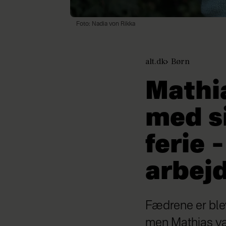
Foto: Nadia von Rikka
alt.dk
Børn
Mathia
med si
ferie 
arbej
Fædrene er ble
men Mathias val