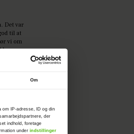
n. Det var
od til at
gør vi om
 bleer om
way
t sin
Om
a om IP-adresse, ID og din
s samarbejdspartnere, der
set indhold, foretage
ormation under
indstillinger
 far ikke