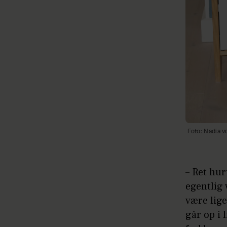
Foto: Nadia v
– Ret hur
egentlig 
være lige
går op i 