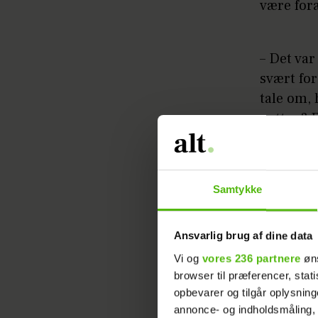
være for
– Det var
svært for
tale om, 
natten? E
natten? 
ahead of 
barsel m
Samtykke
Ansvarlig brug af dine data
Vi og
vores 236 partnere
øns
browser til præferencer, stat
opbevarer og tilgår oplysning
annonce- og indholdsmåling,
Han peger