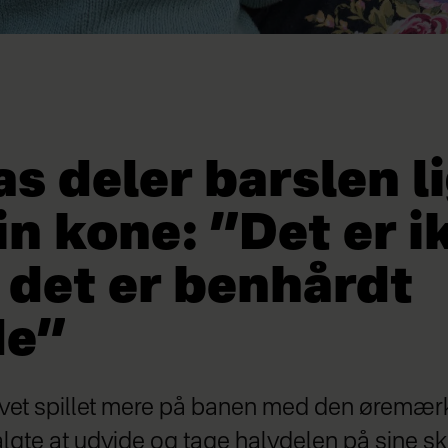
s deler barslen li
n kone: ”Det er i
– det er benhårdt
de”
vet spillet mere på banen med den øremær
gte at udvide og tage halvdelen på sine sk