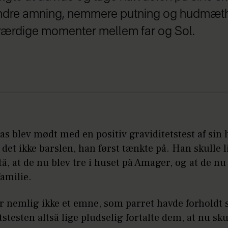
a mindre amning, nemmere putning og hudmæth
ærdige momenter mellem far og Sol.
s blev mødt med en positiv graviditetstest af sin 
r det ikke barslen, han først tænkte på. Han skulle l
tå, at de nu blev tre i huset på Amager, og at de nu
familie.
r nemlig ikke et emne, som parret havde forholdt si
tstesten altså lige pludselig fortalte dem, at nu sku