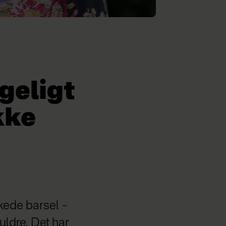
geligt
kke
kede barsel –
uldre. Det har