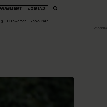
ONNEMENT
LOG IND
ig
Eurowoman
Vores Børn
Annonce