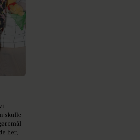
vi
en skulle
 gøremål
de her,