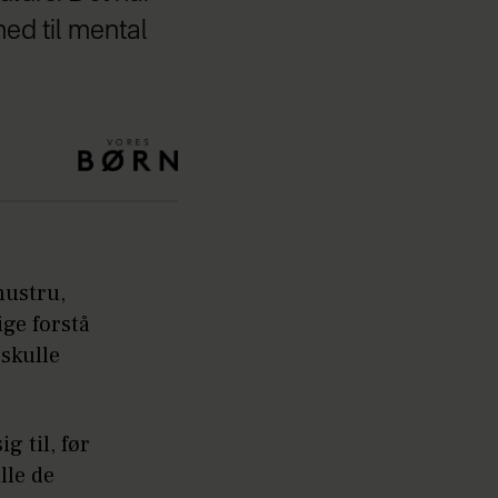
ed til mental
hustru,
ige forstå
 skulle
g til, før
lle de