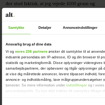
der stod faktisk, at jeg vejede 4100 gram og
målte 53 cm. Og det er jo ret stort. Men jeg
ved ikke helt, om man skal tro på det, og
nu har der jo også været alle de her sager
Samtykke
Detaljer
Annonceindstillinger
om adoptivbørn, hvis baggrunde og
papirer har været forfalskede og fulde af
fejl.
Ansvarlig brug af dine data
Vi og
vores 236 partnere
ønsker dit samtykke til at anvend
Vi ved, at jeg skulle være kommet til
indsamle persondata om IP-adresse, ID og din browser til pr
Danmark, da jeg var tre måneder gammel,
statistik og marketingformål. Disse oplysninger videregives t
men jeg fik mellemørebetændelse og
samarbejdspartnere, der opbevarer og tilgår oplysninger på d
at vise dig målrettede annoncer, levere tilpasset indhold, for
kunne ikke flyve og kom derfor på et
annonce- og indholdsmåling, lave målgruppeundersøgelser o
børnehjem i Korea, indtil jeg blev fem
tjenester. Se mere information under
indstillinger
og i vores
måneder og kunne flyve til Danmark. Jeg
persondatapolitik. Du kan altid trække dit samtykke tilbage e
tænker, at det kan være, jeg først er blevet
indstillinger fra vores "Cookiedeklaration", eller ved at trykk
målt og vejet der, og jeg forestiller mig, at
trigger" ikonet.
Samtykkevalg