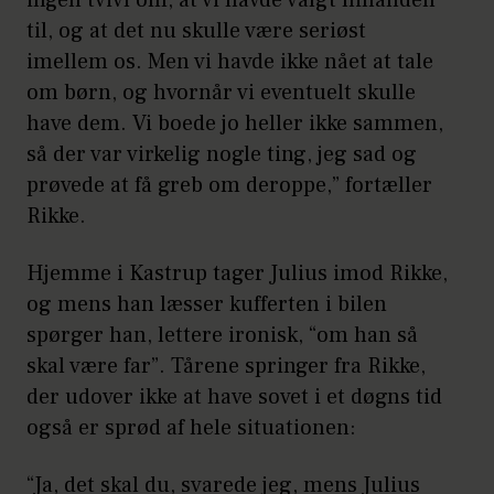
ingen tvivl om, at vi havde valgt hinanden
til, og at det nu skulle være seriøst
imellem os. Men vi havde ikke nået at tale
om børn, og hvornår vi eventuelt skulle
have dem. Vi boede jo heller ikke sammen,
så der var virkelig nogle ting, jeg sad og
prøvede at få greb om deroppe,” fortæller
Rikke.
Hjemme i Kastrup tager Julius imod Rikke,
og mens han læsser kufferten i bilen
spørger han, lettere ironisk, “om han så
skal være far”. Tårene springer fra Rikke,
der udover ikke at have sovet i et døgns tid
også er sprød af hele situationen:
“Ja, det skal du, svarede jeg, mens Julius