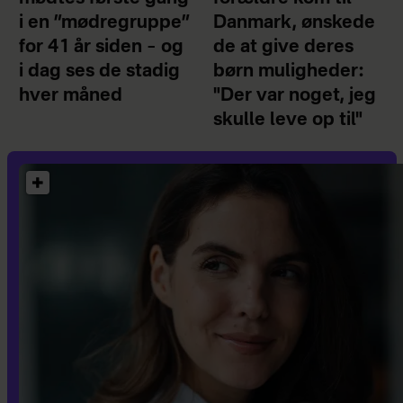
i en ”mødregruppe”
Danmark, ønskede
for 41 år siden – og
de at give deres
i dag ses de stadig
børn muligheder:
hver måned
"Der var noget, jeg
skulle leve op til"