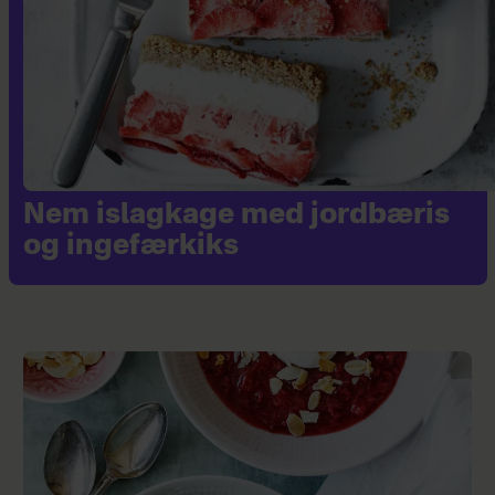
Nem islagkage med jordbæris
og ingefærkiks