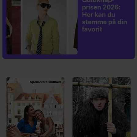
Guldknap-
prisen 2026:
Her kan du
stemme på din
favorit
Sponsoreret indhold