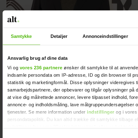
Efter længere pause: Nu vender Rolf
Sørensen tilbage i kommentatorboksen
Samtykke
Detaljer
Annonceindstillinger
Ansvarlig brug af dine data
Christina tabte
Vi og
vores 236 partnere
ønsker dit samtykke til at anvend
54 kilo – og
indsamle persondata om IP-adresse, ID og din browser til pr
holder vægten:
statistik og marketingformål. Disse oplysninger videregives t
’I dag ved jeg,
samarbejdspartnere, der opbevarer og tilgår oplysninger på d
hvorfor jeg blev
at vise dig målrettede annoncer, levere tilpasset indhold, for
så overvægtig’
annonce- og indholdsmåling, lave målgruppeundersøgelser o
tjenester. Se mere information under
indstillinger
og i vores
persondatapolitik. Du kan altid trække dit samtykke tilbage e
indstillinger fra vores "Cookiedeklaration", eller ved at trykk
trigger" ikonet.
Samtykkevalg