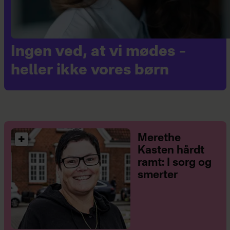
Ingen ved, at vi mødes –
heller ikke vores børn
Merethe
Kasten hårdt
ramt: I sorg og
smerter