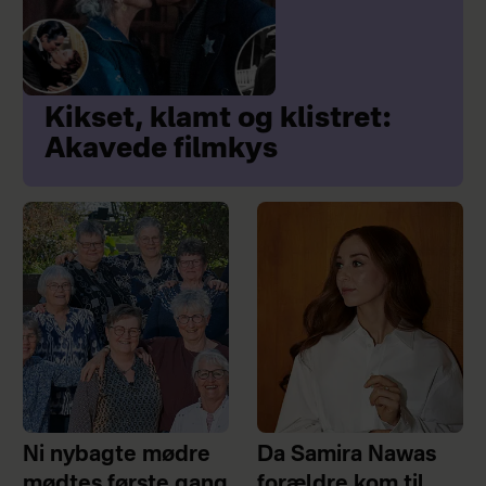
Kikset, klamt og klistret:
Akavede filmkys
Ni nybagte mødre
Da Samira Nawas
mødtes første gang
forældre kom til