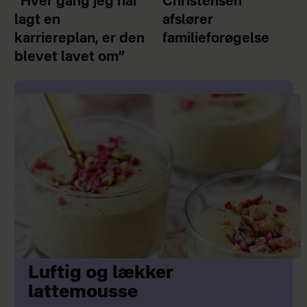
“Hver gang jeg har
Christensen
lagt en
afslører
karriereplan, er den
familieforøgelse
blevet lavet om”
Luftig og lækker
lattemousse