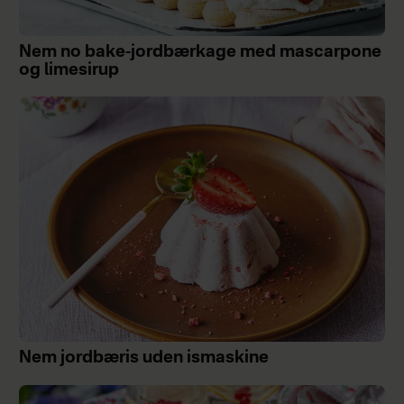
Nem no bake-jordbærkage med mascarpone
og limesirup
Nem jordbæris uden ismaskine