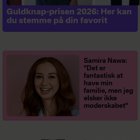
Guldknap-prisen 2026: Her kan
du stemme på din favorit
Samira Nawa:
”Det er
fantastisk at
have min
familie, men jeg
elsker ikke
moderskabet”