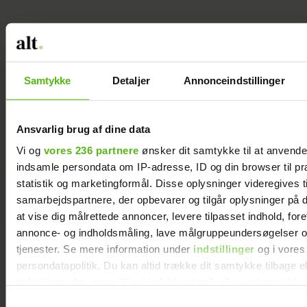
Jeg valgte at
blive skilt fra
min mand - da
Samtykke
Detaljer
Annonceindstillinger
jeg en dag gik
forbi hans hus,
fik jeg et chok
Ansvarlig brug af dine data
Vi og
vores 236 partnere
ønsker dit samtykke til at anvend
indsamle persondata om IP-adresse, ID og din browser til pr
statistik og marketingformål. Disse oplysninger videregives t
samarbejdspartnere, der opbevarer og tilgår oplysninger på d
at vise dig målrettede annoncer, levere tilpasset indhold, for
annonce- og indholdsmåling, lave målgruppeundersøgelser o
tjenester. Se mere information under
indstillinger
og i vores
persondatapolitik. Du kan altid trække dit samtykke tilbage e
indstillinger fra vores "Cookiedeklaration", eller ved at trykk
trigger" ikonet.
Samtykkevalg