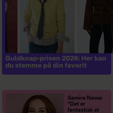
Guldknap-prisen 2026: Her kan
du stemme på din favorit
Samira Nawa:
”Det er
fantastisk at