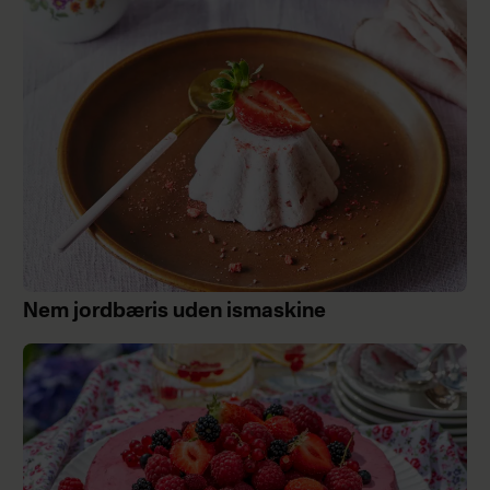
Nem jordbæris uden ismaskine