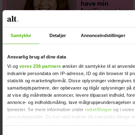
have min
familie, men jeg
elsker ikke
moderskabet”
Samtykke
Detaljer
Annonceindstillinger
Ansvarlig brug af dine data
Vi og
vores 236 partnere
ønsker dit samtykke til at anvend
indsamle persondata om IP-adresse, ID og din browser til pr
statistik og marketingformål. Disse oplysninger videregives t
samarbejdspartnere, der opbevarer og tilgår oplysninger på d
at vise dig målrettede annoncer, levere tilpasset indhold, for
annonce- og indholdsmåling, lave målgruppeundersøgelser o
tjenester. Se mere information under
indstillinger
og i vores
persondatapolitik. Du kan altid trække dit samtykke tilbage e
indstillinger fra vores "Cookiedeklaration", eller ved at trykk
trigger" ikonet.
Samtykkevalg