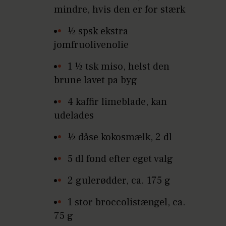
mindre, hvis den er for stærk
½ spsk ekstra
jomfruolivenolie
1 ½ tsk miso, helst den
brune lavet pa byg
4 kaffir limeblade, kan
udelades
½ dåse kokosmælk, 2 dl
5 dl fond efter eget valg
2 gulerødder, ca. 175 g
1 stor broccolistængel, ca.
75 g