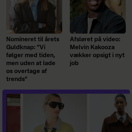
Nomineret til årets
Afsløret på video:
Guldknap: ”Vi
Melvin Kakooza
følger med tiden,
vækker opsigt i nyt
men uden at lade
job
os overtage af
trends”