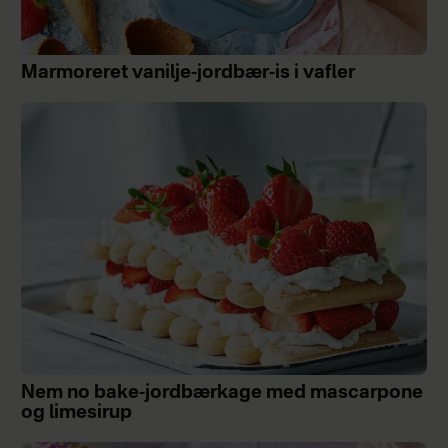
Marmoreret vanilje-jordbær-is i vafler
Nem no bake-jordbærkage med mascarpone
og limesirup