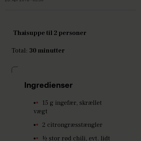
26. Apr 2018 - 05:30
Thaisuppe til 2 personer
Total:
30 minutter
Ingredienser
15 g ingefær, skrællet
vægt
2 citrongræsstængler
½ stor rød chili, evt. lidt