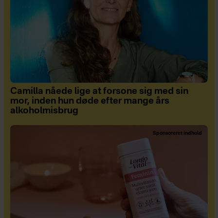
Camilla nåede lige at forsone sig med sin
mor, inden hun døde efter mange års
alkoholmisbrug
Sponsoreret indhold