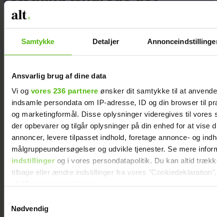
Samtykke
Detaljer
Annonceindstillinge
Ansvarlig brug af dine data
Vi og
vores 236 partnere
ønsker dit samtykke til at anvend
indsamle persondata om IP-adresse, ID og din browser til præ
og marketingformål. Disse oplysninger videregives til vores
der opbevarer og tilgår oplysninger på din enhed for at vise d
annoncer, levere tilpasset indhold, foretage annonce- og ind
målgruppeundersøgelser og udvikle tjenester. Se mere infor
indstillinger
og i vores persondatapolitik. Du kan altid træk
tilbage eller ændre indstillinger fra vores "Cookiedeklaration",
på "Privacy trigger" ikonet.
Mads Vad om at være far til to: Deler nyt
perspektiv på livet
Samtykkevalg
Dine valg anvendes på hele websitet.
Nødvendig