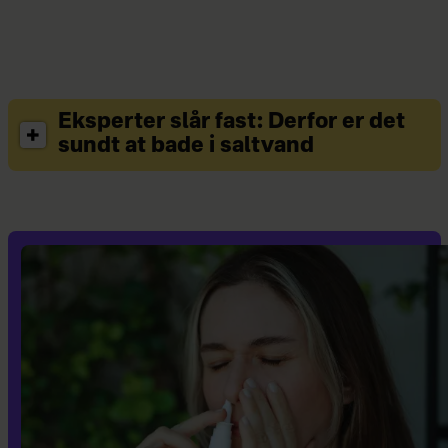
Eksperter slår fast: Derfor er det
sundt at bade i saltvand