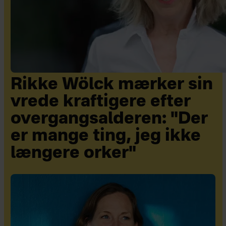
Rikke Wölck mærker sin
vrede kraftigere efter
overgangsalderen: "Der
er mange ting, jeg ikke
længere orker"