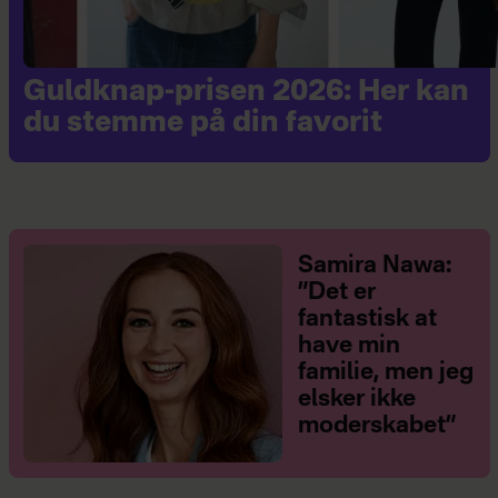
Guldknap-prisen 2026: Her kan
du stemme på din favorit
Samira Nawa:
”Det er
fantastisk at
have min
familie, men jeg
elsker ikke
moderskabet”