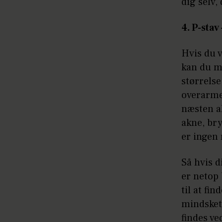
dig selv,
4. P-stav
Hvis du v
kan du må
størrels
overarme
næsten a
akne, br
er ingen 
Så hvis d
er netop 
til at fi
mindsket 
findes ve