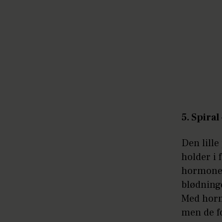
5. Spiral
Den lille
holder i 
hormoner.
blødninge
Med horm
men de fo