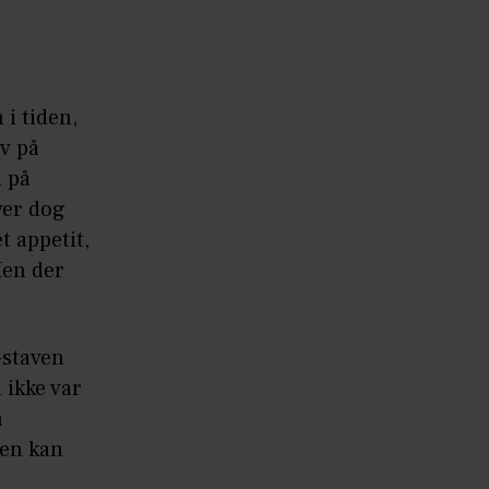
 i tiden,
av på
n på
ver dog
 appetit,
Men der
-staven
 ikke var
n
ven kan