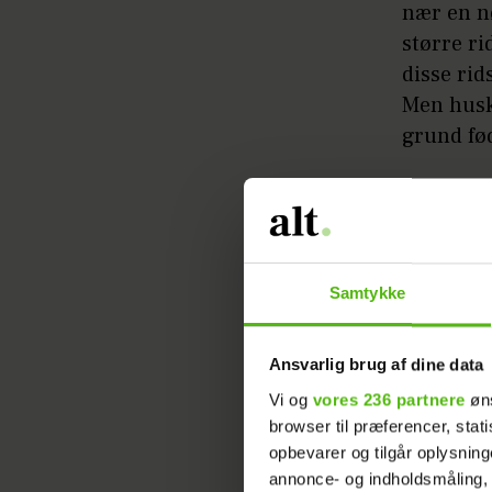
nær en n
større ri
disse ri
Men husk
grund fø
2. P-pill
De små ta
dem hver
Samtykke
også giv
sex og øg
Ansvarlig brug af dine data
sikre i h
ppiller f
Vi og
vores 236 partnere
øns
browser til præferencer, stat
sjældnere
opbevarer og tilgår oplysning
genoptage
annonce- og indholdsmåling,