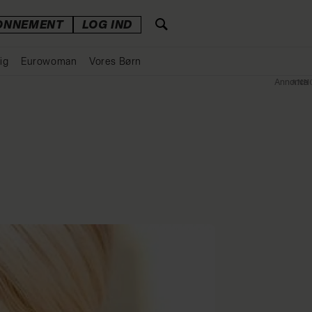
ONNEMENT
LOG IND
ig
Eurowoman
Vores Børn
Annonce