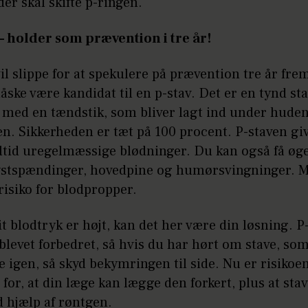
 der skal skifte p-ringen.
 – holder som prævention i tre år!
il slippe for at spekulere på prævention tre år frem
ske være kandidat til en p-stav. Det er en tynd st
e med en tændstik, som bliver lagt ind under hude
n. Sikkerheden er tæt på 100 procent. P-staven gi
ltid uregelmæssige blødninger. Du kan også få øget
ystspændinger, hovedpine og humørsvingninger. 
risiko for blodpropper.
it blodtryk er højt, kan det her være din løsning. P
blevet forbedret, så hvis du har hørt om stave, som
nde igen, så skyd bekymringen til side. Nu er risikoe
for, at din læge kan lægge den forkert, plus at sta
d hjælp af røntgen.