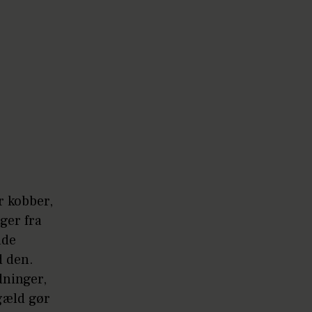
r kobber,
ger fra
lde
d den.
dninger,
ngæld gør