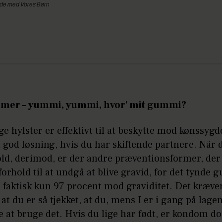
ejde med Vores Børn
omer – yummi, yummi, hvor' mit gummi?
ge hylster er effektivt til at beskytte mod kønss
 god løsning, hvis du har skiftende partnere. Når d
old, derimod, er der andre præventionsformer, der
 forhold til at undgå at blive gravid, for det tynde
 faktisk kun 97 procent mod graviditet. Det kræve
at du er så tjekket, at du, mens I er i gang på lage
 at bruge det. Hvis du lige har født, er kondom d