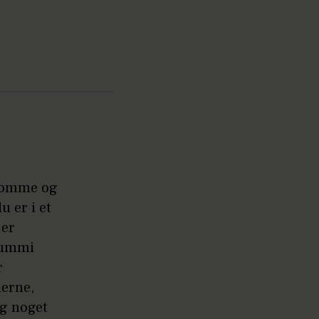
ygdomme og
u er i et
 er
 gummi
r
nerne,
og noget