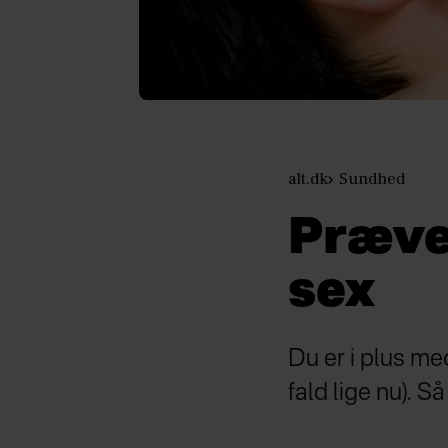
alt.dk
Sundhed
Præven
sex
Du er i plus med 
fald lige nu). 