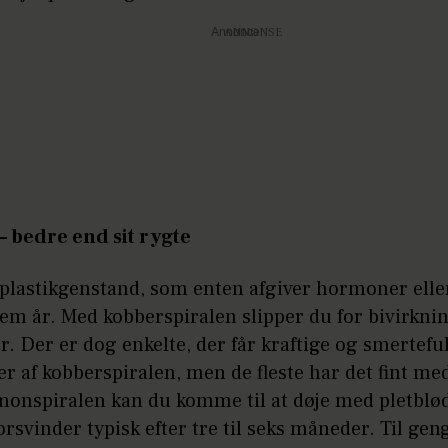
Annonce
 – bedre end sit rygte
 plastikgenstand, som enten afgiver hormoner elle
fem år. Med kobberspiralen slipper du for bivirknin
 Der er dog enkelte, der får kraftige og smertefu
r af kobberspiralen, men de fleste har det fint me
onspiralen kan du komme til at døje med pletblø
rsvinder typisk efter tre til seks måneder. Til ge