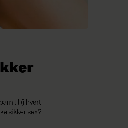
ikker
arn til (i hvert
rke sikker sex?