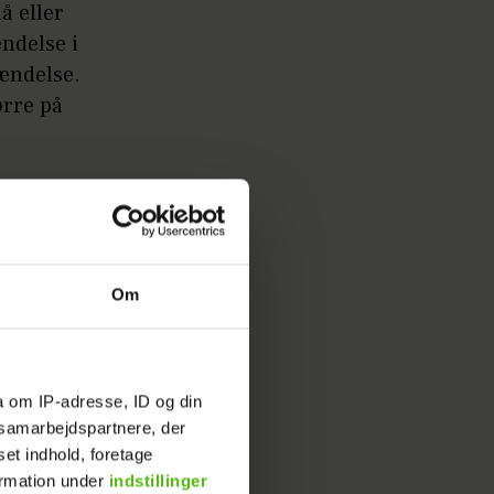
å eller
ændelse i
ændelse.
ørre på
r at tage
e kan
Om
lyst til
den lille
nder på
a om IP-adresse, ID og din
s samarbejdspartnere, der
op i at
set indhold, foretage
din
ormation under
indstillinger