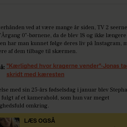
fterhånden ved at være mange år siden, TV 2 seerne
l "Årgang 0"-børnene, da de blev 18 og ikke længere
den har man kunnet følge deres liv på Instagram,
ere af dem tilbage til skærmen.
"Kærlighed hvor kragerne vender"-Jonas ta
å:
skridt med kæresten
else med sin 25-års fødselsdag i januar blev Steph
 fulgt af et kamerahold, som hun var meget
ghedsfuld omkring.
LÆS OGSÅ