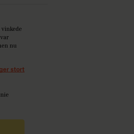
 vinkede
 var
 men nu
ger stort
anie