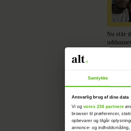
Nu står d
uddannet
afslører
Facebook
Læs ogs
Samtykke
Ansvarlig brug af dine data
- En lill
endnu ikk
Vi og
vores 236 partnere
øns
browser til præferencer, stat
optagelse
opbevarer og tilgår oplysning
fortælle 
annonce- og indholdsmåling,