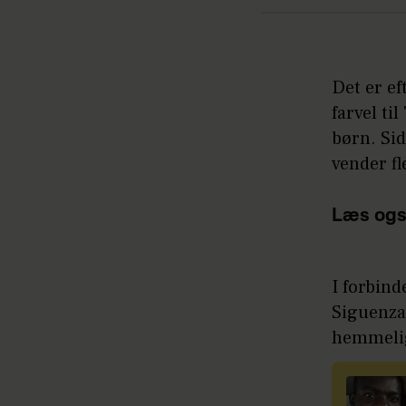
Det er e
farvel ti
børn. Si
vender fl
Læs ogs
I forbind
Siguenza
hemmeli