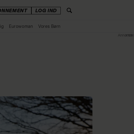
ONNEMENT
LOG IND
ig
Eurowoman
Vores Børn
Annonce