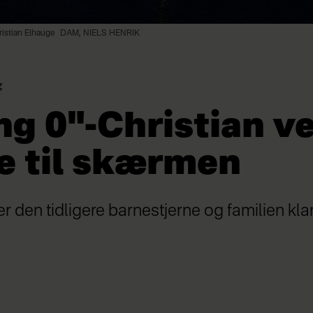
ristian Elhauge
DAM, NIELS HENRIK
g
ng 0"-Christian v
e til skærmen
r den tidligere barnestjerne og familien klar