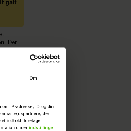
t galt
et
en. Det
Londons
Nu
Om
 kan
t
a om IP-adresse, ID og din
s samarbejdspartnere, der
ok
set indhold, foretage
ætter:
ormation under
indstillinger