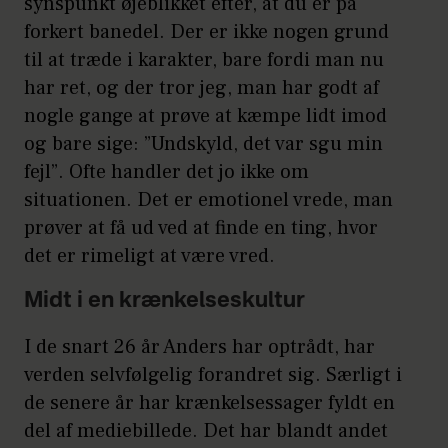
synspunkt øjeblikket efter, at du er på
forkert banedel. Der er ikke nogen grund
til at træde i karakter, bare fordi man nu
har ret, og der tror jeg, man har godt af
nogle gange at prøve at kæmpe lidt imod
og bare sige: ”Undskyld, det var sgu min
fejl”. Ofte handler det jo ikke om
situationen. Det er emotionel vrede, man
prøver at få ud ved at finde en ting, hvor
det er rimeligt at være vred.
Midt i en krænkelseskultur
I de snart 26 år Anders har optrådt, har
verden selvfølgelig forandret sig. Særligt i
de senere år har krænkelsessager fyldt en
del af mediebillede. Det har blandt andet