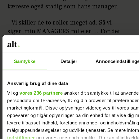
kæreste også stadig som hans manager.
– Vi skiller de to roller meget ad. Så vi
siger, min MANAGERS rolle er … For det
er jo i arbejdstiden. Men der er mange, der
alligevel kommer over til mig, når vi er på
arbejde, og siger: ”Og så sagde din kæreste
Samtykke
Detaljer
Annonceindstilling
lige …” Hvor jeg må understrege: Nej! Min
MANAGER var det. Min kæreste spurgte,
hvad vi skulle have at spise, men det var
Ansvarlig brug af dine data
senere på dagen. Det er man nødt til.
Vi og
vores 236 partnere
ønsker dit samtykke til at anvend
persondata om IP-adresse, ID og din browser til præferencer, 
Larmende og stille
marketingformål. Disse oplysninger videregives til vores sa
opbevarer og tilgår oplysninger på din enhed for at vise dig 
Jo mere folk siger, at noget ikke kan lade
levere tilpasset indhold, foretage annonce- og indholdsmåling
sig gøre, des mere får Anders lyst til at
målgruppeundersøgelser og udvikle tjenester. Se mere infor
sprænge rammerne. Og særligt i
indstillinger
og i vores persondatapolitik. Du kan altid trækk