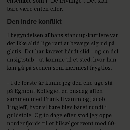
ensemble som i ”De frivillige”. Det skal
bare være enten eller.
Den indre konflikt
I begyndelsen af hans standup-karriere var
det ikke altid lige rart at bevæge sig ud på
glatis. Det har krævet hårdt slid – og en del
ansigtstab – at komme til et sted, hvor han
kan gå på scenen som nærmest frygtløs.
– I de første år kunne jeg den ene uge stå
på Egmont Kollegiet en onsdag aften
sammen med Frank Hvamm og Jacob
Tingleff, hvor vi bare blev båret rundt i
guldstole. Og to dage efter stod jeg oppe
nordenfjords til et bilsælgerevent med 60-