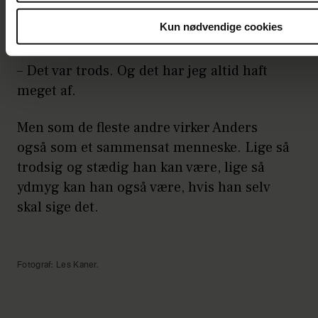
forbi. Jeg kan godt genkende noget der,
Kun nødvendige cookies
fortæller han.
– Det var trods. Og det har jeg altid haft
meget af.
Men som de fleste andre virker Anders
også som et sammensat menneske. Lige så
trodsig og stædig han kan være, lige så
ydmyg kan han også være, hvis han selv
skal sige det.
Fotograf: Les Kaner.