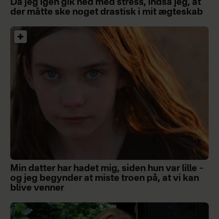
Da jeg igen gik ned med stress, indså jeg, at
der måtte ske noget drastisk i mit ægteskab
Min datter har hadet mig, siden hun var lille –
og jeg begynder at miste troen på, at vi kan
blive venner