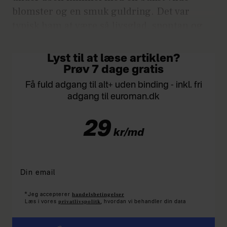
blomster og en smuk guldring. Det var
typisk ham at være så livsglad, spontan og
romantisk.
Lyst til at læse artiklen?
Prøv 7 dage gratis
Få fuld adgang til alt+ uden binding - inkl. fri
adgang til euroman.dk
29
kr/md
*
handelsbetingelser
Jeg accepterer
privatlivspolitk
Læs i vores
, hvordan vi behandler din data