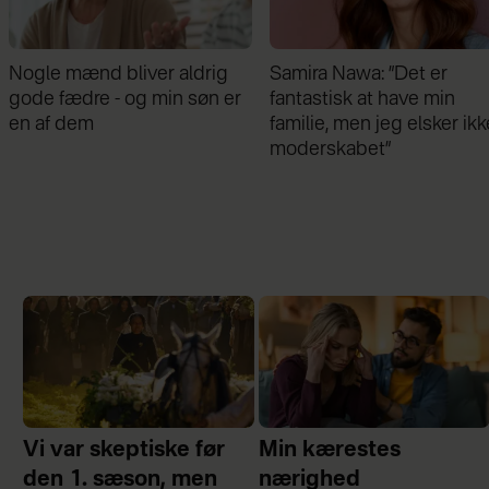
Samira Nawa: ”Det er
Jeg valgte at blive skilt fr
fantastisk at have min
min mand - da jeg en dag
familie, men jeg elsker ikke
gik forbi hans hus, fik jeg 
moderskabet”
chok
Vi var skeptiske før
Min kærestes
den 1. sæson, men
nærighed