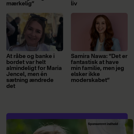
mærkelig”
liv
At råbe og banke i
Samira Nawa: ”Det er
bordet var helt
fantastisk at have
almindeligt for Maria
min familie, men jeg
Jencel, men én
elsker ikke
sætning ændrede
moderskabet”
det
Sponsoreret indhold