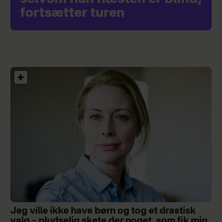
fortsætter turen
Jeg ville ikke have børn og tog et drastisk
valg – pludselig skete der noget, som fik mig