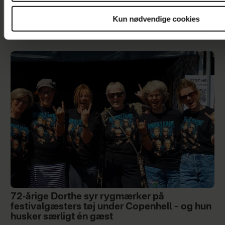
Som ung lærte Zelma Lewerissa at komme ud
Kun nødvendige cookies
af ubehagelige situationer: "Afvisningerne
blev ikke altid anerkendt"
72-årige Dorthe syr rygmærker på
festivalgæsters tøj under Copenhell – og hun
husker særligt én gæst