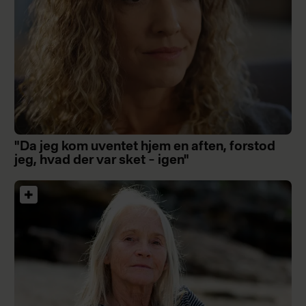
"Da jeg kom uventet hjem en aften, forstod
jeg, hvad der var sket – igen"