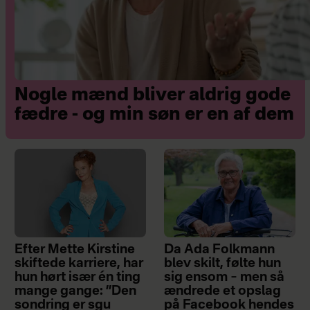
Nogle mænd bliver aldrig gode
fædre - og min søn er en af dem
Efter Mette Kirstine
Da Ada Folkmann
skiftede karriere, har
blev skilt, følte hun
hun hørt især én ting
sig ensom – men så
mange gange: ”Den
ændrede et opslag
sondring er sgu
på Facebook hendes