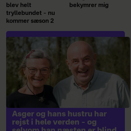
blev helt
bekymrer mig
tryllebundet – nu
kommer sæson 2
Asger og hans hustru har
rejst i hele verden – og
selvom han næsten er blind,