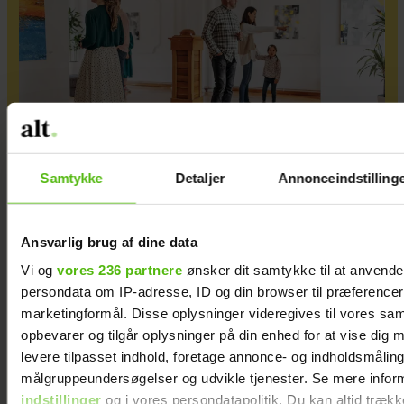
Samtykke
Detaljer
Annonceindstilling
Påskens Museumseventyr: Oplev kunst,
historie og leg for hele familien
Ansvarlig brug af dine data
Vi og
vores 236 partnere
ønsker dit samtykke til at anvend
persondata om IP-adresse, ID og din browser til præferencer, 
marketingformål. Disse oplysninger videregives til vores sa
opbevarer og tilgår oplysninger på din enhed for at vise dig 
levere tilpasset indhold, foretage annonce- og indholdsmåling
målgruppeundersøgelser og udvikle tjenester. Se mere infor
indstillinger
og i vores persondatapolitik. Du kan altid trækk