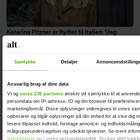
Katerina Pitzner er flyttet til Italien: "Jeg
synes, det er så inspirerende at slå rødder et
sted, hvor man ikke kender nogen"
Samtykke
Detaljer
Annonceindstilling
Da Knuds kone
Ansvarlig brug af dine data
blev syg, fik
Vi og
vores 236 partnere
ønsker dit samtykke til at anvend
hans døtre en
persondata om IP-adresse, ID og din browser til præferencer, 
god idé – og
marketingformål. Disse oplysninger videregives til vores sa
den gav ham
opbevarer og tilgår oplysninger på din enhed for at vise dig 
mod på livet
levere tilpasset indhold, foretage annonce- og indholdsmåling
igen
målgruppeundersøgelser og udvikle tjenester. Se mere infor
indstillinger
og i vores persondatapolitik. Du kan altid trækk