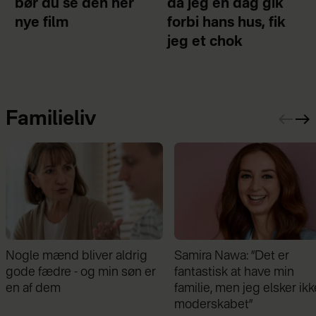
bør du se den her
da jeg en dag gik
nye film
forbi hans hus, fik
jeg et chok
Familieliv
Samira Nawa: ”Det er
Jeg valgte at blive skilt fr
fantastisk at have min
min mand - da jeg en dag
familie, men jeg elsker ikke
gik forbi hans hus, fik jeg 
moderskabet”
chok