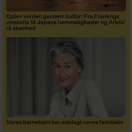
Oplev verden gennem kultur: Fra Frankrigs
vinslotte til Japans hemmeligheder og Arktis'
rå skønhed
Vores barnebarn har ødelagt vores familieliv