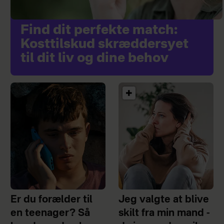
Find dit perfekte match:
Kosttilskud skræddersyet
til dit liv og dine behov
Er du forælder til
Jeg valgte at blive
en teenager? Så
skilt fra min mand -