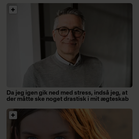
Da jeg igen gik ned med stress, indså jeg, at
der måtte ske noget drastisk i mit ægteskab