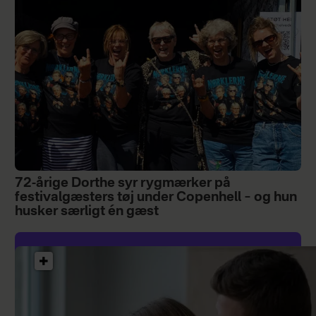
72-årige Dorthe syr rygmærker på
festivalgæsters tøj under Copenhell – og hun
husker særligt én gæst