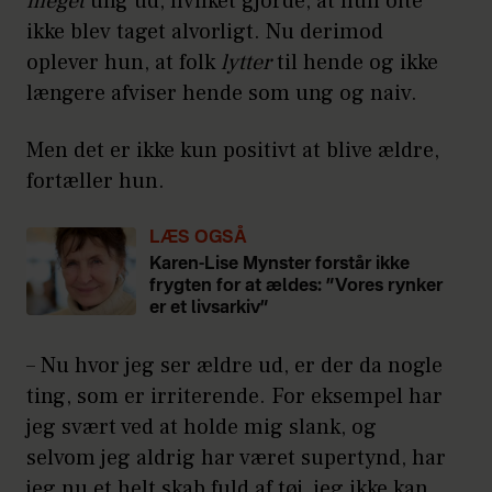
meget
ung ud, hvilket gjorde, at hun ofte
ikke blev taget alvorligt. Nu derimod
oplever hun, at folk
lytter
til hende og ikke
længere afviser hende som ung og naiv.
Men det er ikke kun positivt at blive ældre,
fortæller hun.
LÆS OGSÅ
Karen-Lise Mynster forstår ikke
frygten for at ældes: ”Vores rynker
er et livsarkiv”
– Nu hvor jeg ser ældre ud, er der da nogle
ting, som er irriterende. For eksempel har
jeg svært ved at holde mig slank, og
selvom jeg aldrig har været supertynd, har
jeg nu et helt skab fuld af tøj, jeg ikke kan