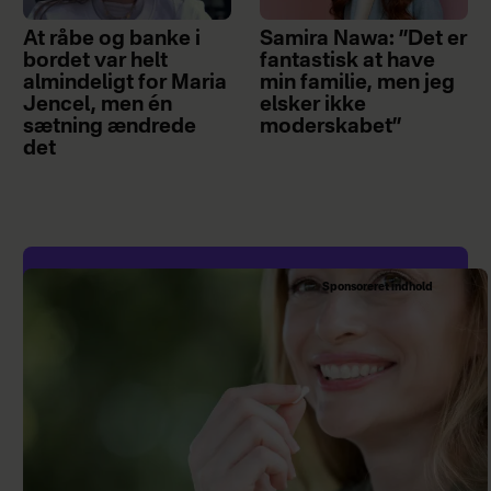
At råbe og banke i
Samira Nawa: ”Det er
bordet var helt
fantastisk at have
almindeligt for Maria
min familie, men jeg
Jencel, men én
elsker ikke
sætning ændrede
moderskabet”
det
Sponsoreret indhold