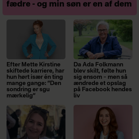
fædre - og min søn er en af dem
Efter Mette Kirstine
Da Ada Folkmann
skiftede karriere, har
blev skilt, følte hun
hun hørt især én ting
sig ensom – men så
mange gange: ”Den
ændrede et opslag
sondring er sgu
på Facebook hendes
mærkelig”
liv