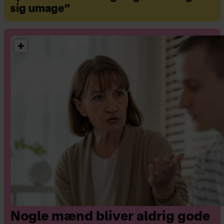
"Tørklædemonologerne".
sig umage”
Aktuel i "Min mægtige mor"
der spiller 6. september til 4.
oktober på Teatret ved Sorte
Hest.
Mor til Henry på 12 år.
Nogle mænd bliver aldrig gode