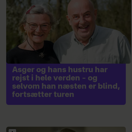
Asger og hans hustru har
rejst i hele verden – og
selvom han næsten er blind,
fortsætter turen