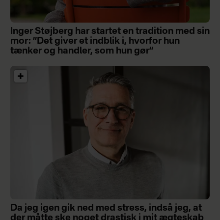
Inger Støjberg har startet en tradition med sin
mor: ”Det giver et indblik i, hvorfor hun
tænker og handler, som hun gør”
Da jeg igen gik ned med stress, indså jeg, at
der måtte ske noget drastisk i mit ægteskab