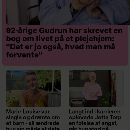
92-årige Gudrun har skrevet en
bog om livet på et plejehjem:
”Det er jo også, hvad man må
forvente”
Marie-Louise var
Langt ind i karrieren
single og drømte om
oplevede Jette Torp
et barn - så ændrede
en følelse af angst,
hun sin måde at date
når hun stod på