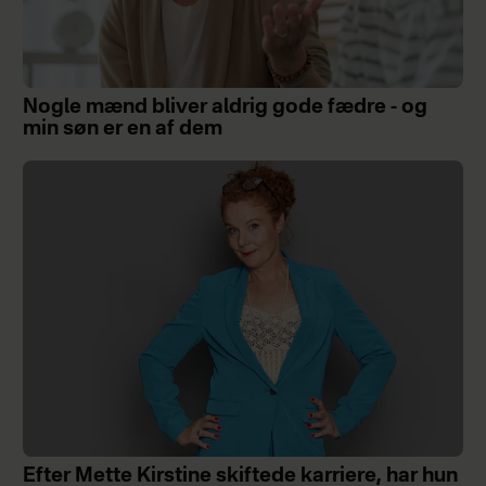
Nogle mænd bliver aldrig gode fædre - og
min søn er en af dem
Efter Mette Kirstine skiftede karriere, har hun