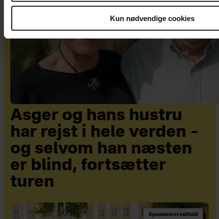
Kun nødvendige cookies
Asger og hans hustru
har rejst i hele verden –
og selvom han næsten
er blind, fortsætter
turen
Sponsoreret indhold