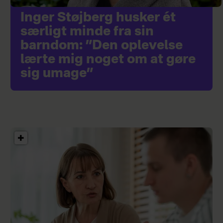
Inger Støjberg husker ét
særligt minde fra sin
barndom: ”Den oplevelse
lærte mig noget om at gøre
sig umage”