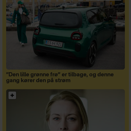
”Den lille grønne frø” er tilbage, og denne
gang kører den på strøm