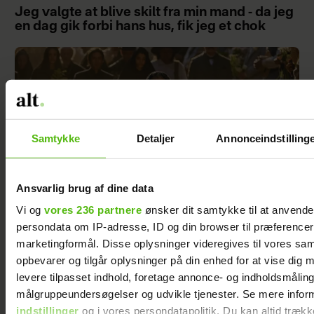
Jeg valgte at blive skilt fra min mand - da jeg
en dag gik forbi hans hus, fik jeg et chok
Samtykke
Detaljer
Annonceindstilling
Ansvarlig brug af dine data
Vi og
vores 236 partnere
ønsker dit samtykke til at anvend
persondata om IP-adresse, ID og din browser til præferencer, 
marketingformål. Disse oplysninger videregives til vores sa
Vi var skeptiske før den 1. sæson, men blev
opbevarer og tilgår oplysninger på din enhed for at vise dig 
helt tryllebundet – nu kommer sæson 2
levere tilpasset indhold, foretage annonce- og indholdsmåling
målgruppeundersøgelser og udvikle tjenester. Se mere infor
indstillinger
og i vores persondatapolitik. Du kan altid trækk