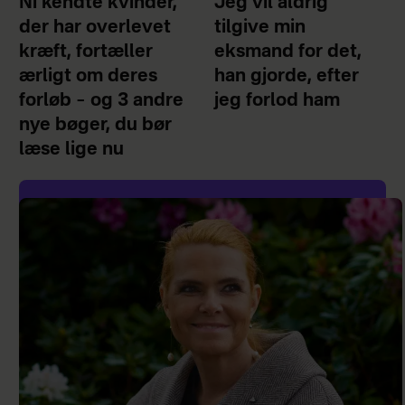
Ni kendte kvinder,
Jeg vil aldrig
der har overlevet
tilgive min
kræft, fortæller
eksmand for det,
ærligt om deres
han gjorde, efter
forløb – og 3 andre
jeg forlod ham
nye bøger, du bør
læse lige nu