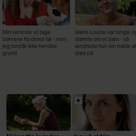
Marie-Louise var single og
Mathilde Gøhler fortæller
drømte om et barn - så
om bruddet med Remee:
ændrede hun sin måde at
Var gået fra hinanden før
date på
graviditeten