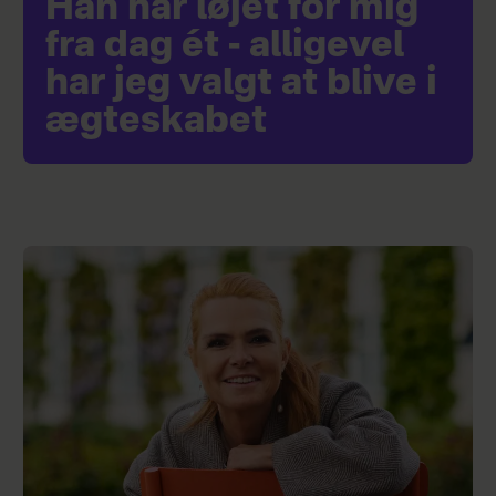
Han har løjet for mig
fra dag ét - alligevel
har jeg valgt at blive i
ægteskabet