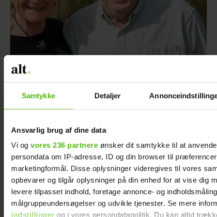
Asger og hans hustru har rejst i hele verden –
og selvom han næsten er blind, fortsætter
turen
Samtykke
Detaljer
Annonceindstilling
Ansvarlig brug af dine data
Vi og
vores 236 partnere
ønsker dit samtykke til at anvend
persondata om IP-adresse, ID og din browser til præferencer, 
marketingformål. Disse oplysninger videregives til vores sa
opbevarer og tilgår oplysninger på din enhed for at vise dig 
levere tilpasset indhold, foretage annonce- og indholdsmåling
målgruppeundersøgelser og udvikle tjenester. Se mere infor
indstillinger
og i vores persondatapolitik. Du kan altid trækk