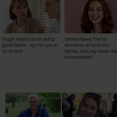
Samira Nawa: ”Det er
Jeg valgte at blive skilt fr
fantastisk at have min
min mand - da jeg en dag
familie, men jeg elsker ikke
gik forbi hans hus, fik jeg 
moderskabet”
chok