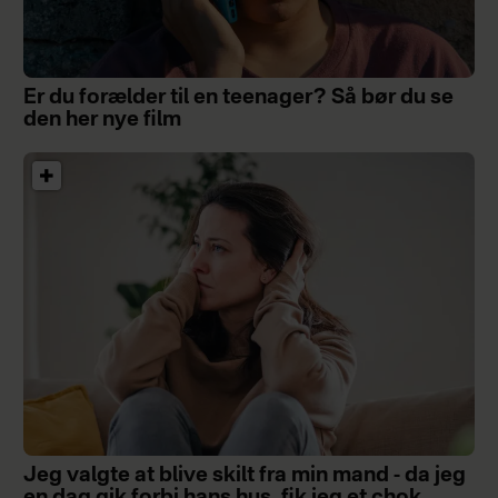
Er du forælder til en teenager? Så bør du se
den her nye film
Jeg valgte at blive skilt fra min mand - da jeg