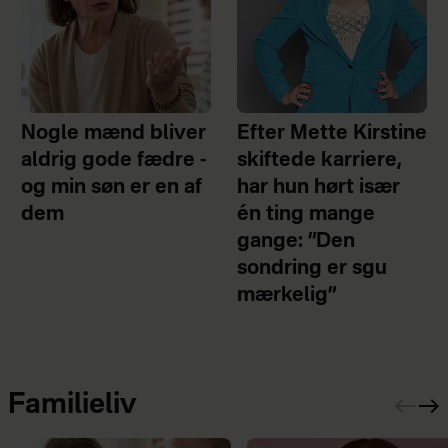
Nogle mænd bliver
Efter Mette Kirstine
aldrig gode fædre -
skiftede karriere,
og min søn er en af
har hun hørt især
dem
én ting mange
gange: ”Den
sondring er sgu
mærkelig”
Familieliv