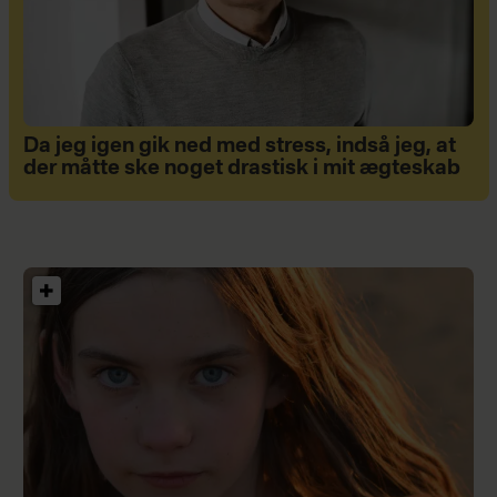
Da jeg igen gik ned med stress, indså jeg, at
der måtte ske noget drastisk i mit ægteskab