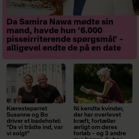
Da Samira Nawa mødte sin
mand, havde hun ’6.000
pisseirriterende spørgsmål’ –
alligevel endte de på en date
Kæresteparret
Ni kendte kvinder,
Susanne og Bo
der har overlevet
driver et badehotel:
kræft, fortæller
”Da vi trådte ind, var
ærligt om deres
vi solgt”
forløb – og 3 andre