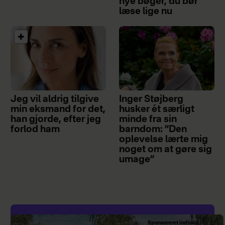
nye bøger, du bør
læse lige nu
Jeg vil aldrig tilgive
Inger Støjberg
min eksmand for det,
husker ét særligt
han gjorde, efter jeg
minde fra sin
forlod ham
barndom: ”Den
oplevelse lærte mig
noget om at gøre sig
umage”
Sponsoreret indhold