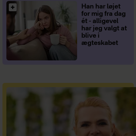
Han har løjet
for mig fra dag
ét - alligevel
har jeg valgt at
blive i
ægteskabet