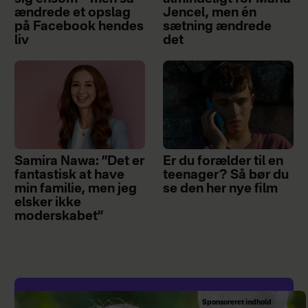
ændrede et opslag
Jencel, men én
på Facebook hendes
sætning ændrede
liv
det
Samira Nawa: ”Det er
Er du forælder til en
fantastisk at have
teenager? Så bør du
min familie, men jeg
se den her nye film
elsker ikke
moderskabet”
Sponsoreret indhold