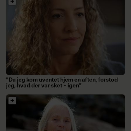
"Da jeg kom uventet hjem en aften, forstod
jeg, hvad der var sket – igen"