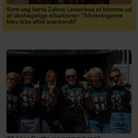
Som ung lærte Zelma Lewerissa at komme ud
af ubehagelige situationer: "Afvisningerne
blev ikke altid anerkendt"