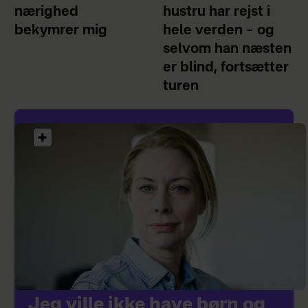
nærighed
hustru har rejst i
bekymrer mig
hele verden – og
selvom han næsten
er blind, fortsætter
turen
Jeg ville ikke have børn og