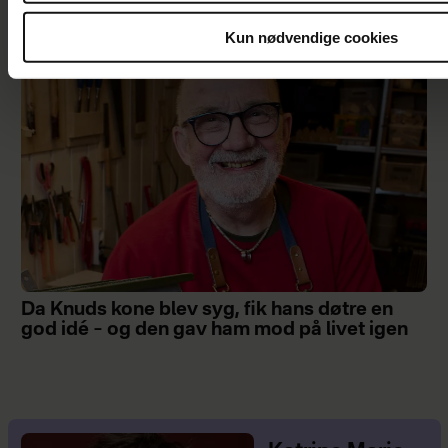
Kun nødvendige cookies
Da Knuds kone blev syg, fik hans døtre en
god idé – og den gav ham mod på livet igen