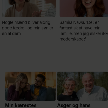
Samira Nawa: ”Det er
Jeg valgte at blive skilt fr
fantastisk at have min
min mand - da jeg en dag
familie, men jeg elsker ikke
gik forbi hans hus, fik jeg 
moderskabet”
chok
Min kærestes
Asger og hans