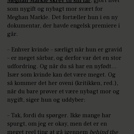
Meghan Markle skrev til sin far
, gjort livet
som nygift og nybagt mor svært for
Meghan Markle. Det fortæller hun i en ny
dokumentar, der havde engelsk premiere i
går.
– Enhver kvinde – særligt når hun er gravid
– er meget sårbar, og derfor var det en stor
udfordring. Og når du så har en nyfødt...
Især som kvinde kan det være meget. Og
så kommer det her oveni (kritikken, red.),
når du bare prøver et være nybagt mor og
nygift, siger hun og uddyber:
– Tak, fordi du spørger. Ikke mange har
spurgt, om jeg er okay, men det er en
meget reel ting at gå igennem
behind the