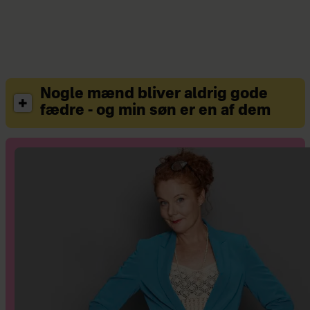
Nogle mænd bliver aldrig gode
fædre - og min søn er en af dem