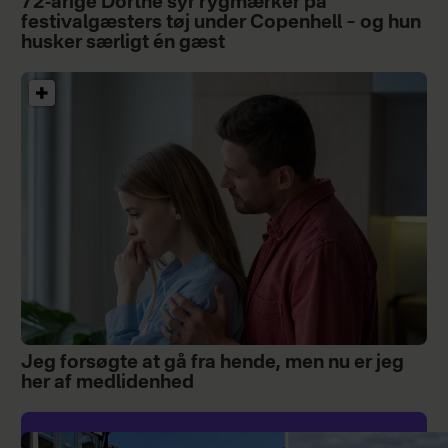
72-årige Dorthe syr rygmærker på
festivalgæsters tøj under Copenhell – og hun
husker særligt én gæst
Jeg forsøgte at gå fra hende, men nu er jeg
her af medlidenhed