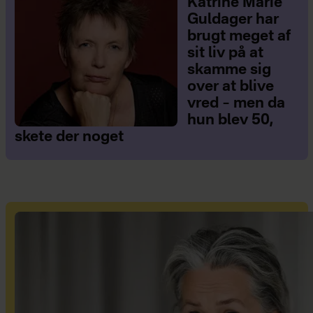
Katrine Marie
Guldager har
brugt meget af
sit liv på at
skamme sig
over at blive
vred – men da
hun blev 50,
skete der noget