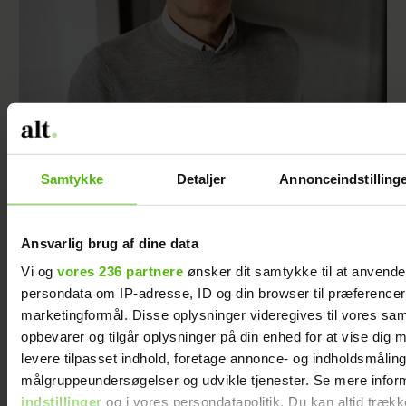
Da jeg igen gik ned med stress, indså jeg, at
der måtte ske noget drastisk i mit ægteskab
Samtykke
Detaljer
Annonceindstilling
Ansvarlig brug af dine data
Vi og
vores 236 partnere
ønsker dit samtykke til at anvend
persondata om IP-adresse, ID og din browser til præferencer, 
marketingformål. Disse oplysninger videregives til vores sa
opbevarer og tilgår oplysninger på din enhed for at vise dig 
levere tilpasset indhold, foretage annonce- og indholdsmåling
målgruppeundersøgelser og udvikle tjenester. Se mere infor
indstillinger
og i vores persondatapolitik. Du kan altid trækk