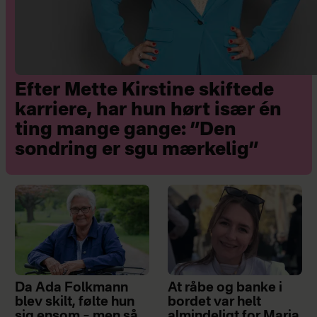
Efter Mette Kirstine skiftede
karriere, har hun hørt især én
ting mange gange: ”Den
sondring er sgu mærkelig”
Da Ada Folkmann
At råbe og banke i
blev skilt, følte hun
bordet var helt
sig ensom – men så
almindeligt for Maria