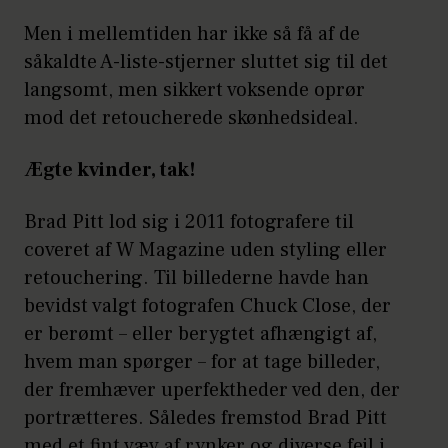
Men i mellemtiden har ikke så få af de
såkaldte A-liste-stjerner sluttet sig til det
langsomt, men sikkert voksende oprør
mod det retoucherede skønhedsideal.
Ægte kvinder, tak!
Brad Pitt lod sig i 2011 fotografere til
coveret af W Magazine uden styling eller
retouchering. Til billederne havde han
bevidst valgt fotografen Chuck Close, der
er berømt – eller berygtet afhængigt af,
hvem man spørger – for at tage billeder,
der fremhæver uperfektheder ved den, der
portrætteres. Således fremstod Brad Pitt
med et fint væv af rynker og diverse fejl i