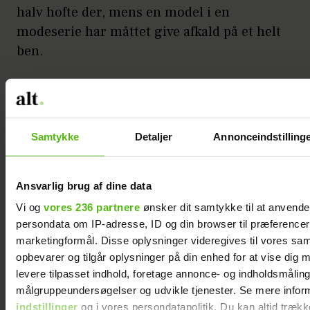
halv hofte der, mens en model i en
modeserie har måttet give afkald på et helt
ben.
De hidtil mest magtfulde stemmer i
oprøret mod det retoucherede
skønhedsideal kommer ikke desto mindre
Samtykke
Detaljer
Annonceindstilling
og måske ikke overraskende fra stjernerne
selv.
Ansvarlig brug af dine data
Annonce
Vi og
vores 236 partnere
ønsker dit samtykke til at anvend
persondata om IP-adresse, ID og din browser til præferencer, 
marketingformål. Disse oplysninger videregives til vores sa
opbevarer og tilgår oplysninger på din enhed for at vise dig 
levere tilpasset indhold, foretage annonce- og indholdsmåling
målgruppeundersøgelser og udvikle tjenester. Se mere infor
indstillinger
og i vores persondatapolitik. Du kan altid trækk