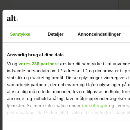
Samtykke
Detaljer
Annonceindstillinger
Ansvarlig brug af dine data
Vi og
vores 236 partnere
ønsker dit samtykke til at anvend
indsamle persondata om IP-adresse, ID og din browser til pr
statistik og marketingformål. Disse oplysninger videregives t
samarbejdspartnere, der opbevarer og tilgår oplysninger på d
at vise dig målrettede annoncer, levere tilpasset indhold, for
annonce- og indholdsmåling, lave målgruppeundersøgelser o
tjenester. Se mere information under
indstillinger
og i vores
persondatapolitik. Du kan altid trække dit samtykke tilbage e
indstillinger fra vores "Cookiedeklaration", eller ved at trykk
trigger" ikonet.
Samtykkevalg