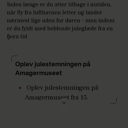
Fold det på skrå to gange, så
Inden længe er du atter tilbage i nutiden,
når fly fra lufthavnen letter og lander
spidsen kommer til at være i
nærmest lige uden for døren – men indeni
midten af papiret.
er du fyldt med boblende juleglæde fra en
Klip nu på tværs af trekanten,
fjern tid.
ca. 4 cm fra spidsen, skiftevis
fra hver side og et lille stykke
længere end til midten.
Oplev julestemningen på
Amagermuseet
Der skal være knap en halv
cm mellem hvert klip. Fortsæt
Oplev julestemningen på
med at klippe ca. 6 cm.
Amagermuseet fra 15.
november til 19. december,
Fold forsigtigt silkepapiret
onsdag til søndag.
ud.