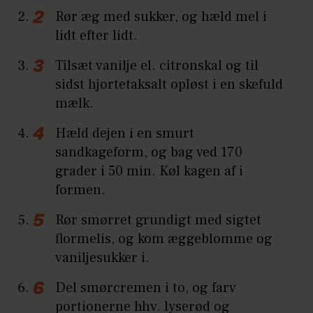
Rør æg med sukker, og hæld mel i
lidt efter lidt.
Tilsæt vanilje el. citronskal og til
sidst hjortetaksalt opløst i en skefuld
mælk.
Hæld dejen i en smurt
sandkageform, og bag ved 170
grader i 50 min. Køl kagen af i
formen.
Rør smørret grundigt med sigtet
flormelis, og kom æggeblomme og
vaniljesukker i.
Del smørcremen i to, og farv
portionerne hhv. lyserød og