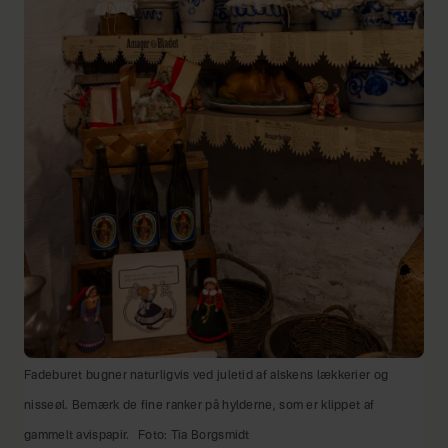
Fadeburet bugner naturligvis ved juletid af alskens lækkerier og
nisseøl. Bemærk de fine ranker på hylderne, som er klippet af
gammelt avispapir.
Foto: Tia Borgsmidt