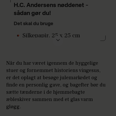
H.C. Andersens nøddenet –
sådan gør du!
Det skal du bruge
Silkepapir, 25 x 25 cm
Bånd til ophæng
Valnødder
Når du har været igennem de hyggelige
stuer og fornemmet historiens vingesus,
Sådan gør du
er det oplagt at besøge julemarkedet og
Fold papiret på midten og
finde en personlig gave, og bagefter bør du
derefter den anden vej, så du
sætte tænderne i de hjemmebagte
æbleskiver sammen med et glas varm
har en kvadrat på 12,5 x 12, 5
gløgg.
cm.