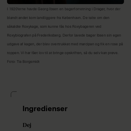
I 1920’erne havde Georg Ibsen en bagerforretning i Dragør, hvor der
blandt andet kom landliggere fra København. De talte om den
såkaldte Roxykage, som kunne fås hos Roxybageren ved
Roxybiografen på Frederiksberg. Derfor lavede bager Ibsen sin egen
udgave af kagen, der blev overtrukket med marcipan og fik en rose på
toppen. Vi har fået lov til at bringe opskriften, så du selv kan prøve.
Foto: Tia Borgsmidt
Ingredienser
Dej