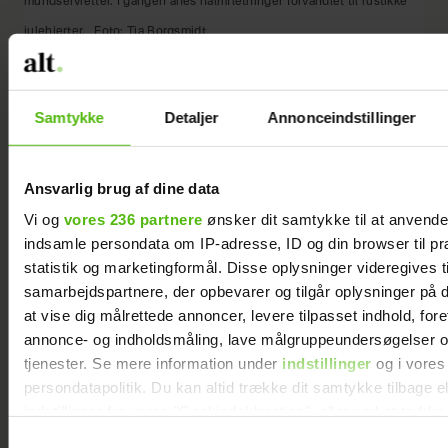
mundservietter. I gangen anes halmfletninger forvandlet til rustikke
julehjerter.
Foto: Tia Borgsmidt
Samtykke
Detaljer
Annonceindstillinger
Ansvarlig brug af dine data
Vi og
vores 236 partnere
ønsker dit samtykke til at anvend
indsamle persondata om IP-adresse, ID og din browser til pr
statistik og marketingformål. Disse oplysninger videregives t
samarbejdspartnere, der opbevarer og tilgår oplysninger på d
at vise dig målrettede annoncer, levere tilpasset indhold, for
annonce- og indholdsmåling, lave målgruppeundersøgelser o
tjenester. Se mere information under
indstillinger
og i vores
persondatapolitik. Du kan altid trække dit samtykke tilbage e
indstillinger fra vores "Cookiedeklaration", eller ved at trykk
trigger" ikonet.
Samtykkevalg