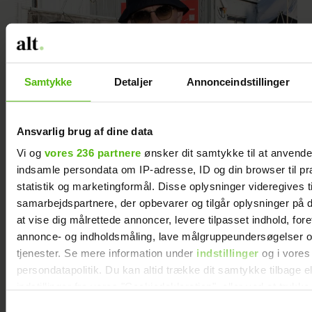
Samtykke
Detaljer
Annonceindstillinger
Ansvarlig brug af dine data
Vi og
vores 236 partnere
ønsker dit samtykke til at anvend
Se videoen: Simon Kvamm overrasker med
indsamle persondata om IP-adresse, ID og din browser til pr
særlig gæst på scenen
statistik og marketingformål. Disse oplysninger videregives t
samarbejdspartnere, der opbevarer og tilgår oplysninger på d
at vise dig målrettede annoncer, levere tilpasset indhold, for
annonce- og indholdsmåling, lave målgruppeundersøgelser o
tjenester. Se mere information under
indstillinger
og i vores
Dagens horoskoper
persondatapolitik. Du kan altid trække dit samtykke tilbage e
indstillinger fra vores "Cookiedeklaration", eller ved at trykk
trigger" ikonet.
Samtykkevalg