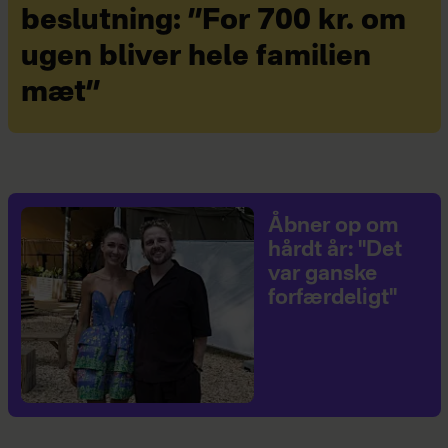
beslutning: ”For 700 kr. om
ugen bliver hele familien
mæt”
Åbner op om
hårdt år: "Det
var ganske
forfærdeligt"