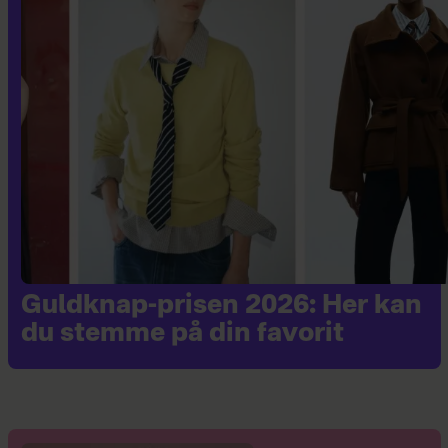
Guldknap-prisen 2026: Her kan
du stemme på din favorit