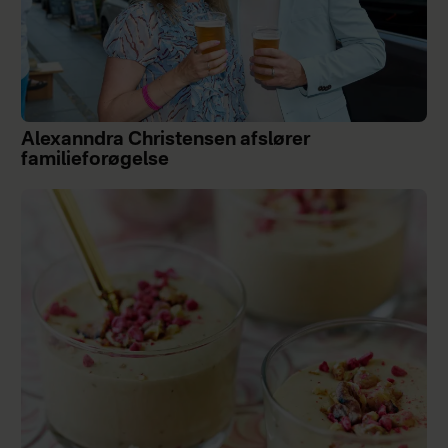
Alexanndra Christensen afslører
familieforøgelse