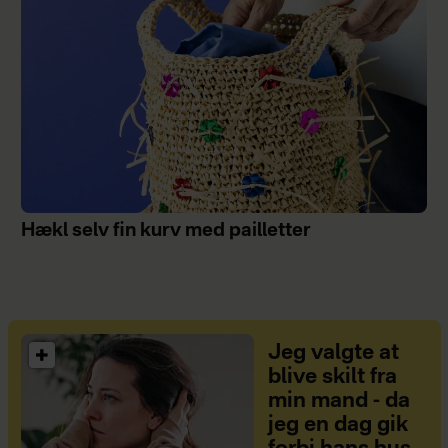
Hækl selv fin kurv med pailletter
Jeg valgte at
blive skilt fra
min mand - da
jeg en dag gik