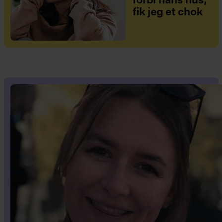
forbi hans hus,
fik jeg et chok