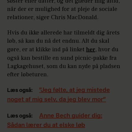
søster eller datter, og det glæder mig altid,
når der er mulighed for at pleje de sociale
relationer, siger Chris MacDonald.
Hvis du ikke allerede har tilmeldt dig årets
løb, så kan du nå det endnu. Alt du skal
gøre, er at klikke ind på linket
her
, hvor du
også kan bestille en sund picnic-pakke fra
Lagkagehuset, som du kan nyde på pladsen
efter løbeturen.
”Jeg følte, at jeg mistede
Læs også:
noget af mig selv, da jeg blev mor”
Anne Bech guider dig:
Læs også:
Sådan lærer du at elske løb