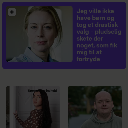
Jeg ville ikke
have børn og
tog et drastisk
valg – pludselig
skete der
noget, som fik
mig til at
fortryde
Sponsoreret indhold