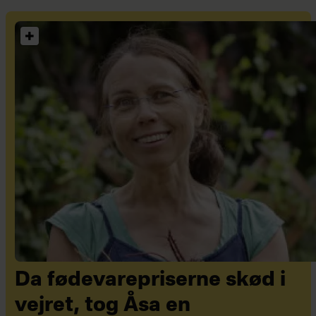
Da fødevarepriserne skød i
vejret, tog Åsa en