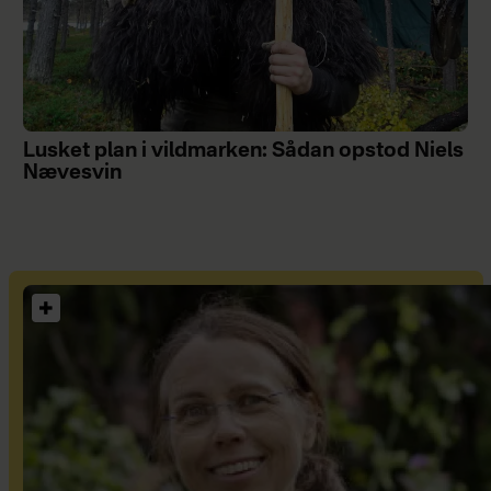
Lusket plan i vildmarken: Sådan opstod Niels
Nævesvin