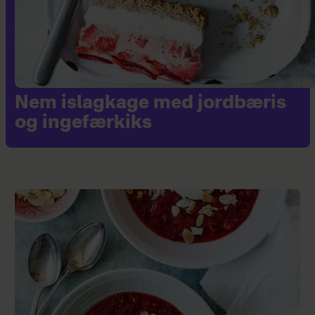
Nem islagkage med jordbæris
og ingefærkiks