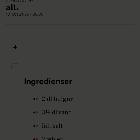
ALT for damerne
18. Oct 2013 - 06:00
4
Ingredienser
2 dl bulgur
3½ dl vand
lidt salt
2 æbler