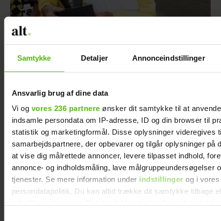
Samtykke
Detaljer
Annonceindstillinger
Jørn Laursen 50 år efter den store sejr: Jeg
savner stadig Tarok
Ansvarlig brug af dine data
Vi og
vores 236 partnere
ønsker dit samtykke til at anvend
indsamle persondata om IP-adresse, ID og din browser til pr
statistik og marketingformål. Disse oplysninger videregives t
samarbejdspartnere, der opbevarer og tilgår oplysninger på d
at vise dig målrettede annoncer, levere tilpasset indhold, for
annonce- og indholdsmåling, lave målgruppeundersøgelser o
tjenester. Se mere information under
indstillinger
og i vores
persondatapolitik. Du kan altid trække dit samtykke tilbage e
indstillinger fra vores "Cookiedeklaration", eller ved at trykk
trigger" ikonet.
Samtykkevalg