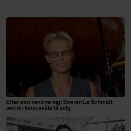
Efter stor renovering: Soeren Le Schmidt
sætter luksusvilla til salg