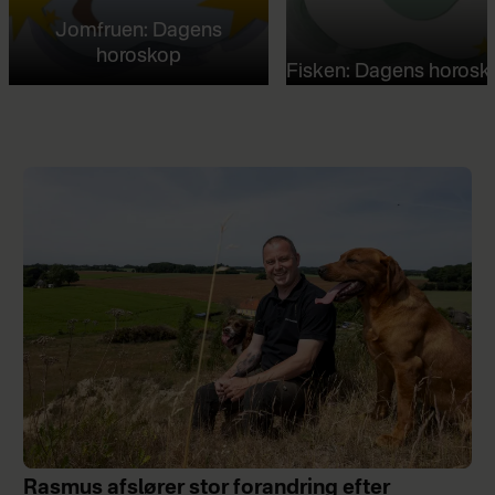
Jomfruen: Dagens
horoskop
Fisken: Dagens horosk
Rasmus afslører stor forandring efter