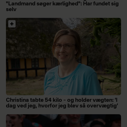
"Landmand søger kærlighed": Har fundet sig
selv
Christina tabte 54 kilo – og holder vægten: ’I
dag ved jeg, hvorfor jeg blev så overvægtig’