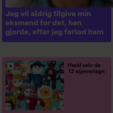
Jeg vil aldrig tilgive min
eksmand for det, han
gjorde, efter jeg forlod ham
Hækl selv de
12 stjernetegn