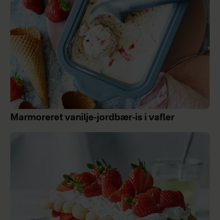
Marmoreret vanilje-jordbær-is i vafler