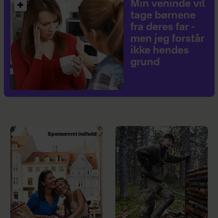
Min veninde vil
tage børnene
fra deres far -
men jeg forstår
ikke hendes
grund
Sponsoreret indhold