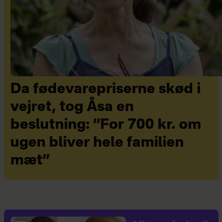
Da fødevarepriserne skød i
vejret, tog Åsa en
beslutning: ”For 700 kr. om
ugen bliver hele familien
mæt”