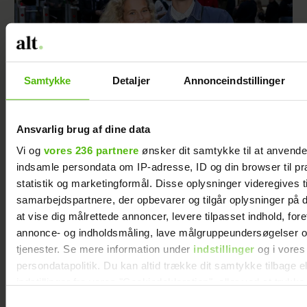
Samtykke
Detaljer
Annonceindstillinger
Ansvarlig brug af dine data
Forelsket Hjalmer med kæresten på
Smukfest: Vi er lykkelige
Vi og
vores 236 partnere
ønsker dit samtykke til at anvend
indsamle persondata om IP-adresse, ID og din browser til pr
statistik og marketingformål. Disse oplysninger videregives t
samarbejdspartnere, der opbevarer og tilgår oplysninger på d
at vise dig målrettede annoncer, levere tilpasset indhold, for
annonce- og indholdsmåling, lave målgruppeundersøgelser o
tjenester. Se mere information under
indstillinger
og i vores
persondatapolitik. Du kan altid trække dit samtykke tilbage e
indstillinger fra vores "Cookiedeklaration", eller ved at trykk
trigger" ikonet.
Samtykkevalg