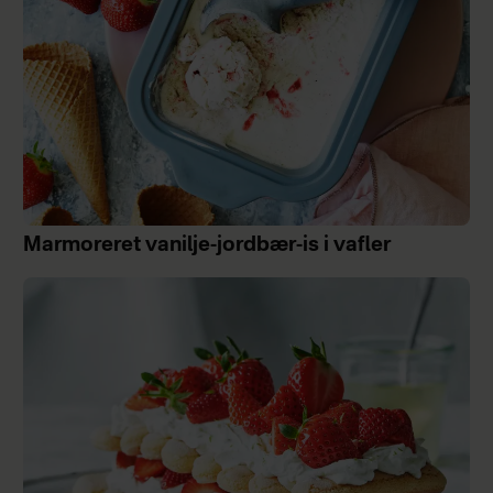
Marmoreret vanilje-jordbær-is i vafler