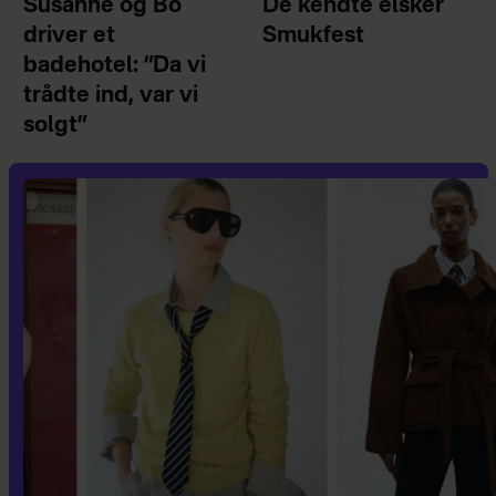
Susanne og Bo
De kendte elsker
driver et
Smukfest
badehotel: ”Da vi
trådte ind, var vi
solgt”