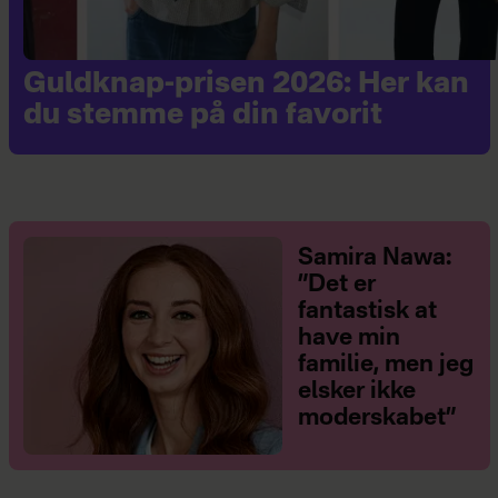
Guldknap-prisen 2026: Her kan
du stemme på din favorit
Samira Nawa:
”Det er
fantastisk at
have min
familie, men jeg
elsker ikke
moderskabet”