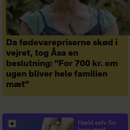
Da fødevarepriserne skød i
vejret, tog Åsa en
beslutning: ”For 700 kr. om
ugen bliver hele familien
mæt”
Hækl selv fin