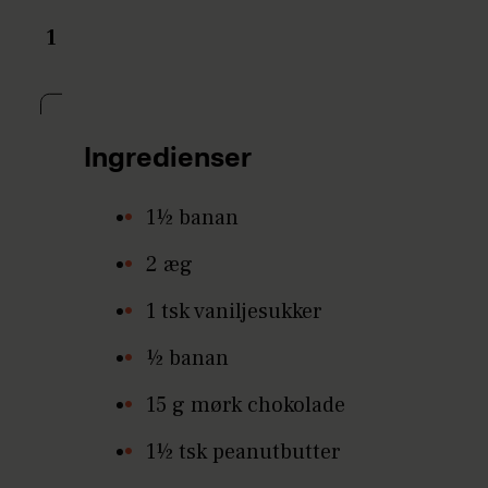
1
Ingredienser
1½ banan
2 æg
1 tsk vaniljesukker
½ banan
15 g mørk chokolade
1½ tsk peanutbutter