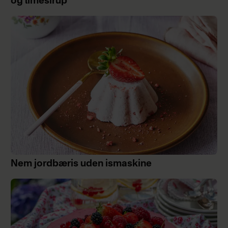
og limesirup
pistacienødder?
Ingen ved det, men alle har en
holdning - for brunkagen er helt sin
egen… Præcis lige som dig.
Nem jordbæris uden ismaskine