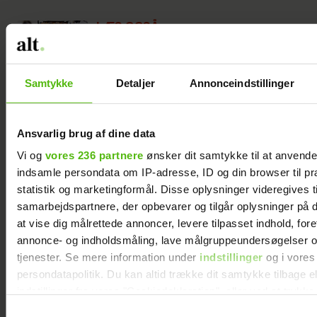
LÆS OGSÅ
5 geniale opskrifter til hyggeligt
julebag med ungerne
Samtykke
Detaljer
Annonceindstillinger
Ansvarlig brug af dine data
Se her, hvilken julesmåkage du
Vi og
vores 236 partnere
ønsker dit samtykke til at anvend
er
indsamle persondata om IP-adresse, ID og din browser til pr
statistik og marketingformål. Disse oplysninger videregives t
0-25 points - Du er en pebernød
samarbejdspartnere, der opbevarer og tilgår oplysninger på d
Lige som pebernødden er du en sjov
at vise dig målrettede annoncer, levere tilpasset indhold, for
lille julesag. Altid med på den værste
annonce- og indholdsmåling, lave målgruppeundersøgelser o
og fuldstændig uundværlig til enhver
tjenester. Se mere information under
indstillinger
og i vores
persondatapolitik. Du kan altid trække dit samtykke tilbage e
julefest. Og selvom nogen måske
indstillinger fra vores "Cookiedeklaration", eller ved at trykk
synes du er lidt anonym, kan du altid
trigger" ikonet.
Samtykkevalg