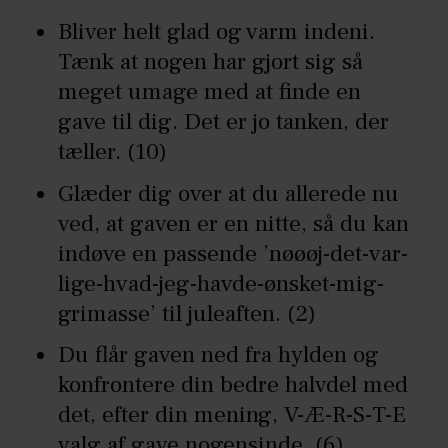
Bliver helt glad og varm indeni.
Tænk at nogen har gjort sig så
meget umage med at finde en
gave til dig. Det er jo tanken, der
tæller. (10)
Glæder dig over at du allerede nu
ved, at gaven er en nitte, så du kan
indøve en passende ’nøøøj-det-var-
lige-hvad-jeg-havde-ønsket-mig-
grimasse’ til juleaften. (2)
Du flår gaven ned fra hylden og
konfrontere din bedre halvdel med
det, efter din mening, V-Æ-R-S-T-E
valg af gave nogensinde. (6)