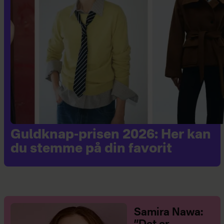
Guldknap-prisen 2026: Her kan
du stemme på din favorit
Samira Nawa: