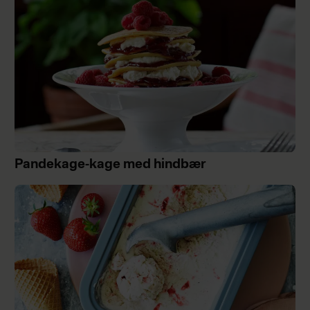
fine knæk, den lækre krumme og ikke
mindst de fint hakkede mandler.
Vaniljekransen er den kølige dronning
af småkagefadet, der ikke behøver at
gøre sig til med krymmel og glasur
for at gøre sig bemærket.
44-58 - Du er et fedtebrød
Pandekage-kage med hindbær
En underspillet og elsket klassiker,
der under den lækre romglasur
gemmer på den skønneste sprøde
krumme og fineste smag af
barndommens jul.
Lige som fedtebrødet går du ikke så
meget op i det ydre, når bare