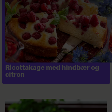
Og ærlig talt – folk må da gerne
arbejde lidt for sagen, inden man
buser ud med sine inderste
hemmeligheder.
Klejnen er high maintenance – og det
er du også, men det er okay, for er du
først ven med en klejne, så får du SÅ
meget igen.
33-43 - Du er en vaniljekrans
Ricottakage med hindbær og
En klassisk og smuk julesmåkage med
citron
de fineste former. Mange tror
fejlagtigt at en vaniljekrans er lidt
kedelig, men det er bare fordi, de ikke
har set og forstået skønheden i det
simple. Den bløde vaniljesmag, det