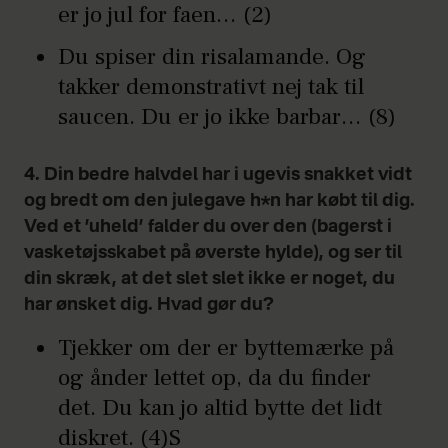
er jo jul for faen… (2)
Du spiser din risalamande. Og
takker demonstrativt nej tak til
saucen. Du er jo ikke barbar… (8)
4. Din bedre halvdel har i ugevis snakket vidt
og bredt om den julegave h*n har købt til dig.
Ved et ’uheld’ falder du over den (bagerst i
vasketøjsskabet på øverste hylde), og ser til
din skræk, at det slet slet ikke er noget, du
har ønsket dig. Hvad gør du?
Tjekker om der er byttemærke på
og ånder lettet op, da du finder
det. Du kan jo altid bytte det lidt
diskret. (4)S