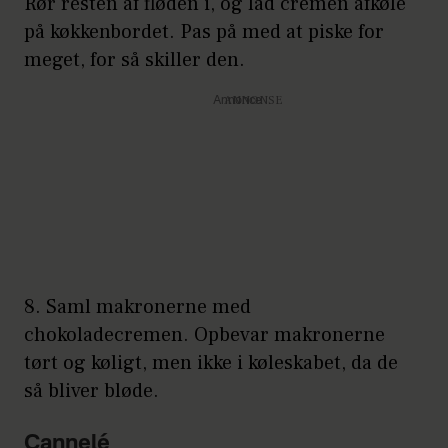
Rør resten af fløden i, og lad cremen afkøle
på køkkenbordet. Pas på med at piske for
meget, for så skiller den.
Annonce
8. Saml makronerne med
chokoladecremen. Opbevar makronerne
tørt og køligt, men ikke i køleskabet, da de
så bliver bløde.
Cannelé