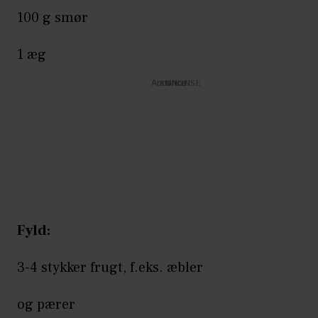
100 g smør
1 æg
Annonce
Fyld:
3-4 stykker frugt, f.eks. æbler
og pærer