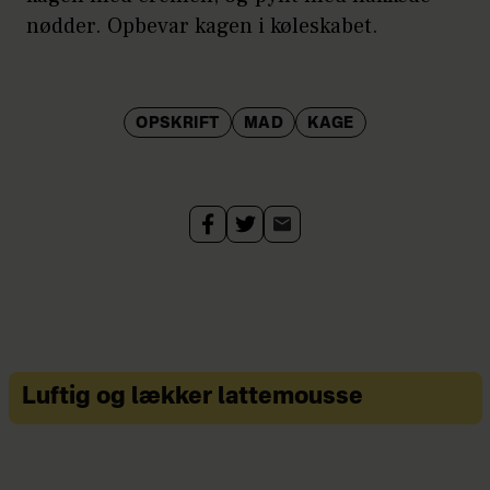
nødder. Opbevar kagen i køleskabet.
OPSKRIFT
MAD
KAGE
Luftig og lækker lattemousse