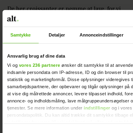
De her croissanter er nemme at lave, for vi
snyder lidt med udrulning af
wienerbrødsdejen. Vi har fyldt dem med
chokoladeremonce, men de smager også
Samtykke
Detaljer
Annonceindstillinger
godt uden!
Ansvarlig brug af dine data
Tid:
ca. 30 min. plus hæve- og
Vi og
vores 236 partnere
ønsker dit samtykke til at anvend
bagetid.
indsamle persondata om IP-adresse, ID og din browser til pr
statistik og marketingformål. Disse oplysninger videregives t
samarbejdspartnere, der opbevarer og tilgår oplysninger på d
(ca. 16 stk.)
at vise dig målrettede annoncer, levere tilpasset indhold, for
annonce- og indholdsmåling, lave målgruppeundersøgelser o
1 dl koldt vand
tjenester. Se mere information under
indstillinger
og i vores
persondatapolitik. Du kan altid trække dit samtykke tilbage e
1½ dl mælk
indstillinger fra vores "Cookiedeklaration", eller ved at trykk
trigger" ikonet.
Samtykkevalg