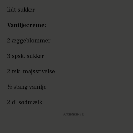
lidt sukker
Vaniljecreme:
2 æggeblommer
3 spsk. sukker
2 tsk. majsstivelse
½ stang vanilje
2 dl sødmælk
Annonce